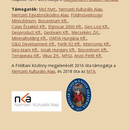
Támogatók:
Mol Nyrt.
,
Nemzeti Kulturális Alap
,
Nemzeti Együttműködési Alap
,
Földművelésügyi
Minisztérium
,
Biocentrum Kft.
,
Colas Északkő Kft
.
,
Elgoscar 2000 Kft
.
,
Geo-Log Kft.
,
Geoproduct Kft.
,
Geoteam Kft.
,
Mecsekérc Zrt.
,
Mineralholding Kft.
,
OMYA Hungária Kft.
,
O&G Development Kft
.
,
Perlit-92 Kft.
,
Intercomp Kft.
,
Geo-team Kft.
,
Josab Hungary Kft.
,
Biocentrum Kft.
,
Terrapeuta Kft.
,
Vikuv Zrt.
,
MFGI
,
Anzo Perlit Kft.
A Földtani Közlöny megjelenését 2016 óta támogatja a
Nemzeti Kulturális Alap
, és 2018 óta az
MTA
.