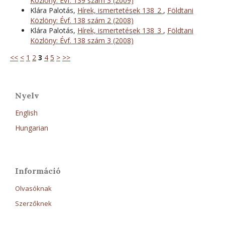
Közlöny: Évf. 139 szám 3 (2009)
Klára Palotás,
Hírek, ismertetések 138_2
,
Földtani
Közlöny: Évf. 138 szám 2 (2008)
Klára Palotás,
Hírek, ismertetések 138_3
,
Földtani
Közlöny: Évf. 138 szám 3 (2008)
<<
<
1
2
3
4
5
>
>>
Nyelv
English
Hungarian
Információ
Olvasóknak
Szerzőknek