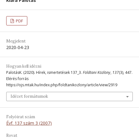
Klára Palotás
PDF
Megjelent
2020-04-23
Hogyan kell idézni
PalotásK. (2020). Hírek, ismertetések 137_3.
Földtani Közlöny
,
137
(3), 447.
Elérés forrás
https://ojs.mtak.hu/index.php/foldtanikozlony/article/view/2919
Idézet formátumok
Folyóirat szám
Évf. 137 szám 3 (2007)
Rovat