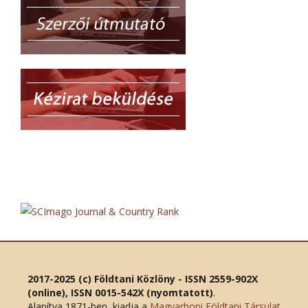
2017-2025 (c) Földtani Közlöny - ISSN 2559-902X
(online), ISSN 0015-542X (nyomtatott)
.
Alapítva 1871-ben, kiadja a
Magyarhoni Földtani Társulat