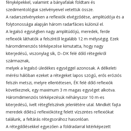
fényképekkel, valamint a bányafalak földtani és
szedimentológiai szelvényeivel vetettük össze.
A radarszelvényeken a reflexiók elvégződése, amplitúdója és a
folytonossága alapján három radarfácies különül el.
A legalsó egységben nagy amplitúdójú, meredek, ferde
reflexiók láthatók a felszíntől legalább 12 m mélységig. Ezek
háromdimenziós térképezése kimutatta, hogy nagy
kiterjedésű, viszonylag sík, D–DK felé dőlő rétegekről
származnak,
melyek a legalsó üledékes egységgel azonosak. A délkeleti
mérési hálóban ezeket a rétegeket lapos szögű, erős eróziós
felszín metszi, melyre ellentétesen, ÉK felé dőlő reflexiók
következnek, egy maximum 3 m magas egységet alkotva.
Háromdimenziós térképezésük néhányszor 10 m-es
kiterjedésű, ívelt rétegfelszínek jelenlétére utal. Mindkét fajta
meredek dőlésű reflexióköteg felett vízszintes reflexiókat
találunk, a feltárás rétegsorához hasonlóan.
A rétegdőlésekkel egyezően a földradarral kitérképezett