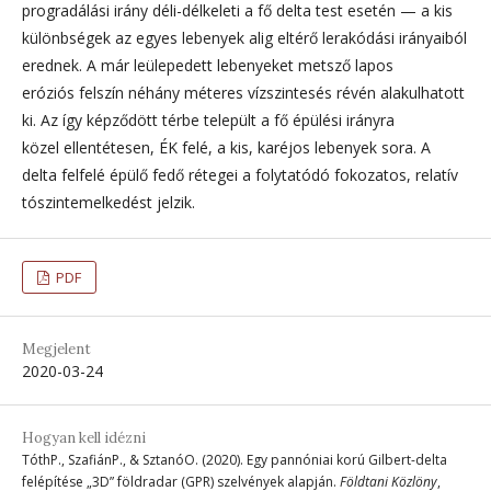
progradálási irány déli-délkeleti a fő delta test esetén — a kis
különbségek az egyes lebenyek alig eltérő lerakódási irányaiból
erednek. A már leülepedett lebenyeket metsző lapos
eróziós felszín néhány méteres vízszintesés révén alakulhatott
ki. Az így képződött térbe települt a fő épülési irányra
közel ellentétesen, ÉK felé, a kis, karéjos lebenyek sora. A
delta felfelé épülő fedő rétegei a folytatódó fokozatos, relatív
tószintemelkedést jelzik.
PDF
Megjelent
2020-03-24
Hogyan kell idézni
TóthP., SzafiánP., & SztanóO. (2020). Egy pannóniai korú Gilbert-delta
felépítése „3D” földradar (GPR) szelvények alapján.
Földtani Közlöny
,