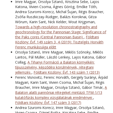
Imre Magyar, Orsolya Sztanó, Krisztina Sebe, Lajos
Katona, Vivien Csoma, Ágnes Görög, Emőke Tóth,
Andrea Szuromi-Korecz, Michal Šujan, Régis Braucher,
Zsófia Ruszkiczay-Rüdiger, Balázs Koroknai, Géza
Wórum, Karin Sant, Nick Kelder, Wout Krijgsman,
Towards a high-resolution chronostratigraphy and
geochronology for the Pannonian Stage: Significance of
the Paks cores (Central Pannonian Basin)
,
Földtani
Közlöny: Évf. 149 szám 3, 4 (2019): Tisztelgés Horváth
Ferenc munkássága előtt
Orsolya Sztanó, Imre Magyar, Miklós Szónoky, Miklós
Lantos, Pál Müller, László Lenkey, Lajos Katona, Gábor
Csillag,
A Tihanyi Formáció a Balaton környékén:
típusszelvény, képződési körülmények, rétegtani
jellemzés
,
Földtani Közlöny: Évf. 143 szám 1 (2013)
Ferenc Visnovitz, Ferenc Horváth, Gergely Surányi, Árpád
Magyari, Karin Sant, Vivien Csoma, Michal Šujan, Régis
Braucher, Imre Magyar, Orsolya Sztanó, Gábor Timár,
A
Balaton alatti pannóniai rétegeket mintázó TFM-1/13
kutatófúrás komplex vizsgálatának eredményei
,
Földtani Közlöny: Évf. 147 szám 3 (2017)
Andrea Szuromi-Korecz, Imre Magyar, Orsolya Sztanó,
Vivien Csoma, Dániel Botka, Krisztina Sebe, Emőke