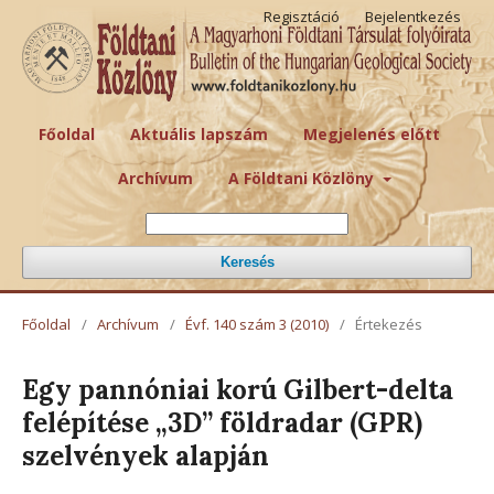
Regisztáció
Bejelentkezés
Főoldal
Aktuális lapszám
Megjelenés előtt
Archívum
A Földtani Közlöny
Keresés
Főoldal
/
Archívum
/
Évf. 140 szám 3 (2010)
/
Értekezés
Egy pannóniai korú Gilbert-delta
felépítése „3D” földradar (GPR)
szelvények alapján