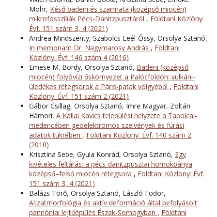
Mohr,
Késő badeni és szarmata (középső miocén)
mikrofosszíliák Pécs-Danitzpusztáról
,
Földtani Közlöny:
Évf. 151 szám 3, 4 (2021)
Andrea Mindszenty, Szabolcs Leél-Őssy, Orsolya Sztanó,
In memoriam Dr. Nagymarosy András
,
Földtani
Közlöny: Évf. 146 szám 4 (2016)
Emese M. Bordy, Orsolya Sztanó,
Badeni (középső
miocén) folyóvízi őskörnyezet a Palócföldön: vulkáni-
üledékes rétegsorok a Páris-patak völgyéből
,
Földtani
Közlöny: Évf. 151 szám 2 (2021)
Gábor Csillag, Orsolya Sztanó, Imre Magyar, Zoltán
Hámori,
A Kállai Kavics települési helyzete a Tapolcai-
medencében geoelektromos szelvények és fúrási
adatok tükrében
,
Földtani Közlöny: Évf. 140 szám 2
(2010)
Krisztina Sebe, Gyula Konrád, Orsolya Sztanó,
Egy
kivételes feltárás: a pécs-danitzpusztai homokbánya
középső–felső miocén rétegsora
,
Földtani Közlöny: Évf.
151 szám 3, 4 (2021)
Balázs Törő, Orsolya Sztanó, László Fodor,
Aljzatmorfológia és aktív deformáció által befolyásolt
pannóniai lejtőépülés Észak-Somogyban
,
Földtani