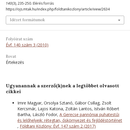
140
(3), 235-250. Elérés forrás
https://ojs.mtak.hu/index.php/foldtanikozlony/article/view/2634
Idézet formátumok
Folyóirat szám
Évf. 140 szám 3 (2010)
Rovat
Értekezés
Ugyanannak a szerző(k)nek a legtöbbet olvasott
cikkei
Imre Magyar, Orsolya Sztanó, Gábor Csillag, Zsolt
Kercsmár, Lajos Katona, Zoltán Lantos, István Róbert
Bartha, László Fodor,
A Gerecse pannóniai puhatestűi
és lelőhelyeik: rétegtan, őskörnyezet és fejlődéstörténet
,
Földtani Közlöny: Évf. 147 szám 2 (2017)