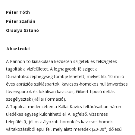
Péter Tóth
Péter Szafián
Orsolya Sztanó
Absztrakt
A Pannon-tó kialakulása kezdetén szigetek és félszigetek
tagolták a vízfelületet. A legnagyobb félsziget a
Dunántúliközéphegység tömbje lehetett, melyet kb. 10 millió
éves abráziós szikláspartok, kavicsos-homokos hullámveréses
fövenypartok és lokálisan kavicsos, Gilbert-típusú delták
szegélyeztek (Kállai Formáció).
A Tapolcai-medencében a Kállai Kavics feltárásaiban három
üledékes egység különíthető el. A legfelső, vízszintes
településű, jól osztályozott homok és kavicsos homok
váltakozásából épül fel, mely alatt meredek (20-30°) dőlésű