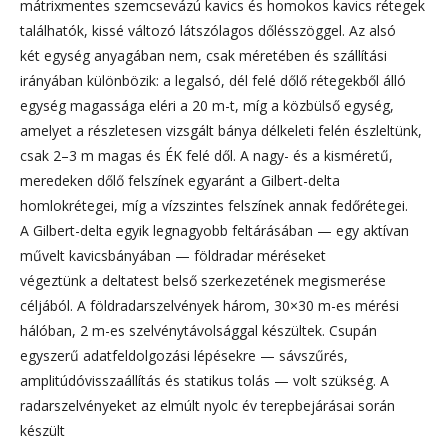
mátrixmentes szemcsevázú kavics és homokos kavics rétegek
találhatók, kissé változó látszólagos dőlésszöggel. Az alsó
két egység anyagában nem, csak méretében és szállítási
irányában különbözik: a legalsó, dél felé dőlő rétegekből álló
egység magassága eléri a 20 m-t, míg a közbülső egység,
amelyet a részletesen vizsgált bánya délkeleti felén észleltünk,
csak 2–3 m magas és ÉK felé dől. A nagy- és a kisméretű,
meredeken dőlő felszínek egyaránt a Gilbert-delta
homlokrétegei, míg a vízszintes felszínek annak fedőrétegei.
A Gilbert-delta egyik legnagyobb feltárásában — egy aktívan
művelt kavicsbányában — földradar méréseket
végeztünk a deltatest belső szerkezetének megismerése
céljából. A földradarszelvények három, 30×30 m-es mérési
hálóban, 2 m-es szelvénytávolsággal készültek. Csupán
egyszerű adatfeldolgozási lépésekre — sávszűrés,
amplitúdóvisszaállítás és statikus tolás — volt szükség. A
radarszelvényeket az elmúlt nyolc év terepbejárásai során
készült