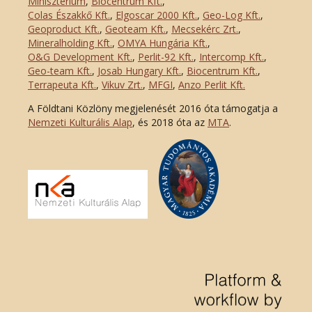
Minisztérium
,
Biocentrum Kft.
,
Colas Északkő Kft
.
,
Elgoscar 2000 Kft
.
,
Geo-Log Kft.
,
Geoproduct Kft.
,
Geoteam Kft.
,
Mecsekérc Zrt.
,
Mineralholding Kft.
,
OMYA Hungária Kft.
,
O&G Development Kft
.
,
Perlit-92 Kft.
,
Intercomp Kft.
,
Geo-team Kft.
,
Josab Hungary Kft.
,
Biocentrum Kft.
,
Terrapeuta Kft.
,
Vikuv Zrt.
,
MFGI
,
Anzo Perlit Kft.
A Földtani Közlöny megjelenését 2016 óta támogatja a
Nemzeti Kulturális Alap
, és 2018 óta az
MTA
.