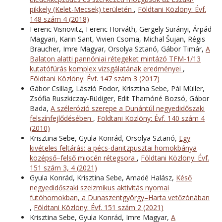
pikkely (Kelet-Mecsek) területén
,
Földtani Közlöny: Évf.
148 szám 4 (2018)
Ferenc Visnovitz, Ferenc Horváth, Gergely Surányi, Árpád
Magyari, Karin Sant, Vivien Csoma, Michal Šujan, Régis
Braucher, Imre Magyar, Orsolya Sztanó, Gábor Timár,
A
Balaton alatti pannóniai rétegeket mintázó TFM-1/13
kutatófúrás komplex vizsgálatának eredményei
,
Földtani Közlöny: Évf. 147 szám 3 (2017)
Gábor Csillag, László Fodor, Krisztina Sebe, Pál Müller,
Zsófia Ruszkiczay-Rüdiger, Edit Thamóné Bozsó, Gábor
Bada,
A szélerózió szerepe a Dunántúl negyedidőszaki
felszínfejlődésében
,
Földtani Közlöny: Évf. 140 szám 4
(2010)
Krisztina Sebe, Gyula Konrád, Orsolya Sztanó,
Egy
kivételes feltárás: a pécs-danitzpusztai homokbánya
középső–felső miocén rétegsora
,
Földtani Közlöny: Évf.
151 szám 3, 4 (2021)
Gyula Konrád, Krisztina Sebe, Amadé Halász,
Késő
negyedidőszaki szeizmikus aktivitás nyomai
futóhomokban, a Dunaszentgyörgy–Harta vetőzónában
,
Földtani Közlöny: Évf. 151 szám 2 (2021)
Krisztina Sebe, Gyula Konrád, Imre Magyar,
A