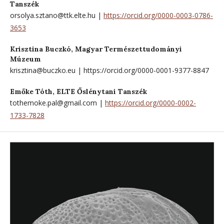
Tanszék
orsolya.sztano@ttk.elte.hu |
https://orcid.org/0000-0003-0786-
3653
Krisztina Buczkó,
Magyar Természettudományi
Múzeum
krisztina@buczko.eu | https://orcid.org/0000-0001-9377-8847
Emőke Tóth,
ELTE Őslénytani Tanszék
tothemoke.pal@gmail.com |
https://orcid.org/0000-0002-
1733-7828