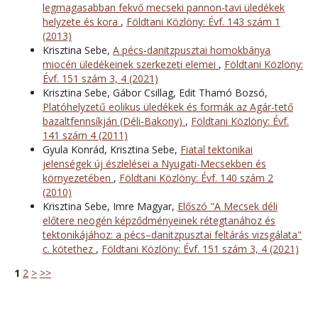
legmagasabban fekvő mecseki pannon-tavi üledékek
helyzete és kora
,
Földtani Közlöny: Évf. 143 szám 1
(2013)
Krisztina Sebe,
A pécs-danitzpusztai homokbánya
miocén üledékeinek szerkezeti elemei
,
Földtani Közlöny:
Évf. 151 szám 3, 4 (2021)
Krisztina Sebe, Gábor Csillag, Edit Thamó Bozsó,
Platóhelyzetű eolikus üledékek és formák az Agár-tető
bazaltfennsíkján (Déli-Bakony)
,
Földtani Közlöny: Évf.
141 szám 4 (2011)
Gyula Konrád, Krisztina Sebe,
Fiatal tektonikai
jelenségek új észlelései a Nyugati-Mecsekben és
környezetében
,
Földtani Közlöny: Évf. 140 szám 2
(2010)
Krisztina Sebe, Imre Magyar,
Előszó "A Mecsek déli
előtere neogén képződményeinek rétegtanához és
tektonikájához: a pécs–danitzpusztai feltárás vizsgálata"
c. kötethez
,
Földtani Közlöny: Évf. 151 szám 3, 4 (2021)
1
2
>
>>