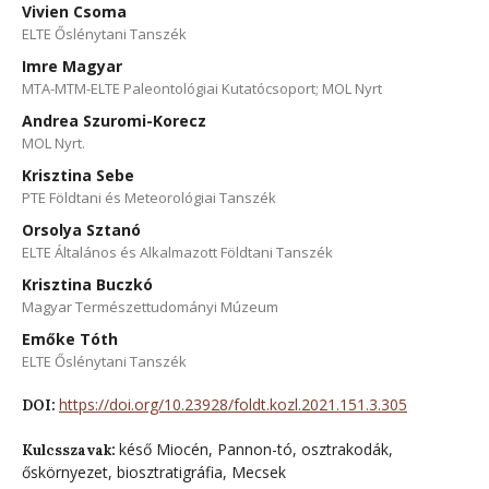
Vivien Csoma
ELTE Őslénytani Tanszék
Imre Magyar
MTA-MTM-ELTE Paleontológiai Kutatócsoport; MOL Nyrt
Andrea Szuromi-Korecz
MOL Nyrt.
Krisztina Sebe
PTE Földtani és Meteorológiai Tanszék
Orsolya Sztanó
ELTE Általános és Alkalmazott Földtani Tanszék
Krisztina Buczkó
Magyar Természettudományi Múzeum
Emőke Tóth
ELTE Őslénytani Tanszék
https://doi.org/10.23928/foldt.kozl.2021.151.3.305
DOI:
késő Miocén, Pannon-tó, osztrakodák,
Kulcsszavak:
őskörnyezet, biosztratigráfia, Mecsek