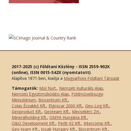
2017-2025 (c) Földtani Közlöny - ISSN 2559-902X
(online), ISSN 0015-542X (nyomtatott)
.
Alapítva 1871-ben, kiadja a
Magyarhoni Földtani Társulat
Támogatók:
Mol Nyrt.
,
Nemzeti Kulturális Alap
,
Nemzeti Együttműködési Alap
,
Földművelésügyi
Minisztérium
,
Biocentrum Kft.
,
Colas Északkő Kft
.
,
Elgoscar 2000 Kft
.
,
Geo-Log Kft.
,
Geoproduct Kft.
,
Geoteam Kft.
,
Mecsekérc Zrt.
,
Mineralholding Kft.
,
OMYA Hungária Kft.
,
O&G Development Kft
.
,
Perlit-92 Kft.
,
Intercomp Kft.
,
Geo-team Kft.
,
Josab Hungary Kft.
,
Biocentrum Kft.
,