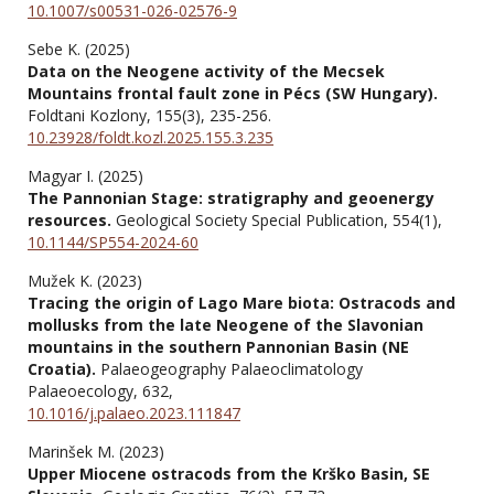
10.1007/s00531-026-02576-9
Sebe K. (2025)
Data on the Neogene activity of the Mecsek
Mountains frontal fault zone in Pécs (SW Hungary).
Foldtani Kozlony,
155
(3),
235-256.
10.23928/foldt.kozl.2025.155.3.235
Magyar I. (2025)
The Pannonian Stage: stratigraphy and geoenergy
resources.
Geological Society Special Publication,
554
(1),
10.1144/SP554-2024-60
Mužek K. (2023)
Tracing the origin of Lago Mare biota: Ostracods and
mollusks from the late Neogene of the Slavonian
mountains in the southern Pannonian Basin (NE
Croatia).
Palaeogeography Palaeoclimatology
Palaeoecology,
632
,
10.1016/j.palaeo.2023.111847
Marinšek M. (2023)
Upper Miocene ostracods from the Krško Basin, SE