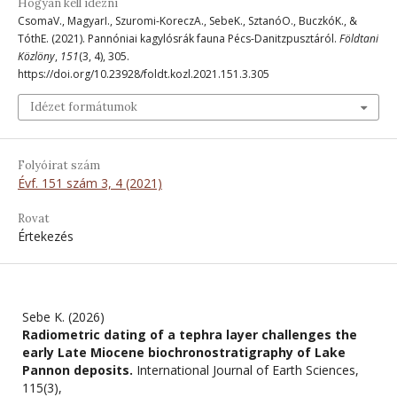
Hogyan kell idézni
CsomaV., MagyarI., Szuromi-KoreczA., SebeK., SztanóO., BuczkóK., &
TóthE. (2021). Pannóniai kagylósrák fauna Pécs-Danitzpusztáról.
Földtani
Közlöny
,
151
(3, 4), 305.
https://doi.org/10.23928/foldt.kozl.2021.151.3.305
Idézet formátumok
Folyóirat szám
Évf. 151 szám 3, 4 (2021)
Rovat
Értekezés
Sebe K. (2026)
Radiometric dating of a tephra layer challenges the
early Late Miocene biochronostratigraphy of Lake
Pannon deposits.
International Journal of Earth Sciences,
115
(3),