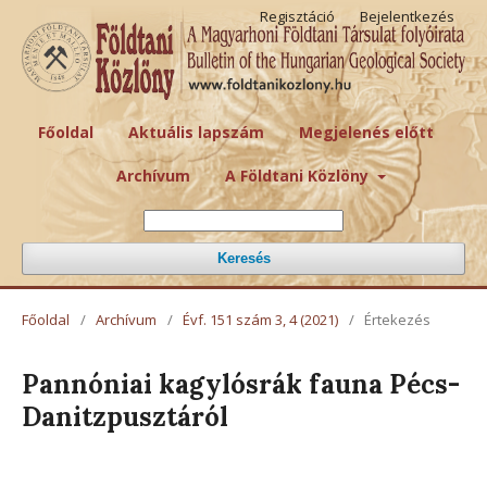
Regisztáció
Bejelentkezés
Főoldal
Aktuális lapszám
Megjelenés előtt
Archívum
A Földtani Közlöny
Keresés
Főoldal
/
Archívum
/
Évf. 151 szám 3, 4 (2021)
/
Értekezés
Pannóniai kagylósrák fauna Pécs-
Danitzpusztáról