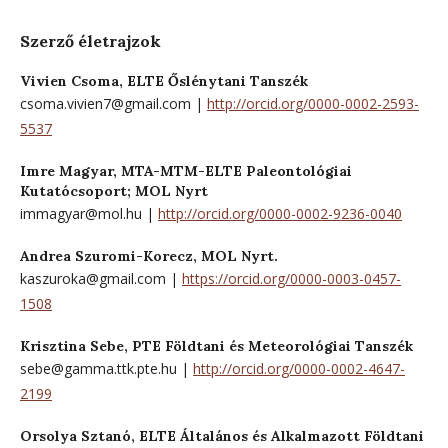
Szerző életrajzok
Vivien Csoma,
ELTE Őslénytani Tanszék
csoma.vivien7@gmail.com |
http://orcid.org/0000-0002-2593-
5537
Imre Magyar,
MTA-MTM-ELTE Paleontológiai
Kutatócsoport; MOL Nyrt
immagyar@mol.hu |
http://orcid.org/0000-0002-9236-0040
Andrea Szuromi-Korecz,
MOL Nyrt.
kaszuroka@gmail.com |
https://orcid.org/0000-0003-0457-
1508
Krisztina Sebe,
PTE Földtani és Meteorológiai Tanszék
sebe@gamma.ttk.pte.hu |
http://orcid.org/0000-0002-4647-
2199
Orsolya Sztanó,
ELTE Általános és Alkalmazott Földtani