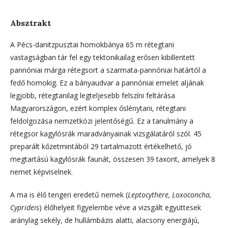
Absztrakt
A Pécs-danitzpusztai homokbánya 65 m rétegtani
vastagságban tár fel egy tektonikailag erősen kibillentett
pannóniai márga rétegsort a szarmata-pannóniai határtól a
fedő homokig. Ez a bányaudvar a pannóniai emelet aljának
legjobb, rétegtanilag legteljesebb felszíni feltárása
Magyarországon, ezért komplex őslénytani, rétegtani
feldolgozása nemzetközi jelentőségű. Ez a tanulmány a
rétegsor kagylósrák maradványainak vizsgálatáról szól. 45
preparált kőzetmintából 29 tartalmazott értékelhető, jó
megtartású kagylósrák faunát, összesen 39 taxont, amelyek 8
nemet képviselnek.
A ma is élő tengeri eredetű nemek (
Leptocythere, Loxoconcha,
Cyprideis
) élőhelyeit figyelembe véve a vizsgált együttesek
aránylag sekély, de hullámbázis alatti, alacsony energiájú,