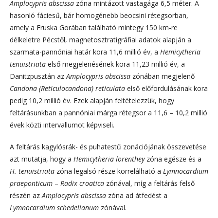
Amplocypris abscissa
zóna mintázott vastagága 6,5 méter. A
hasonló fáciesű, bár homogénebb beocsini rétegsorban,
amely a Fruska Gorában található mintegy 150 km-re
délkeletre Pécstől, magnetosztratigráfiai adatok alapján a
szarmata-pannóniai határ kora 11,6 millió év, a
Hemicytheria
tenuistriata
első megjelenésének kora 11,23 millió év, a
Danitzpusztán az
Amplocypris abscissa
zónában megjelenő
Candona (Reticulocandona) reticulata
első előfordulásának kora
pedig 10,2 millió év. Ezek alapján feltételezzük, hogy
feltárásunkban a pannóniai márga rétegsor a 11,6 – 10,2 millió
évek közti intervallumot képviseli.
A feltárás kagylósrák- és puhatestű zonációjának összevetése
azt mutatja, hogy a
Hemicytheria lorenthey
zóna egésze és a
H. tenuistriata
zóna legalsó része korrelálható a
Lymnocardium
praeponticum
–
Radix croatica
zónával, míg a feltárás felső
részén az
A
mplocypris abscissa
zóna ad átfedést a
Lymnocardium schedelianum
zónával.