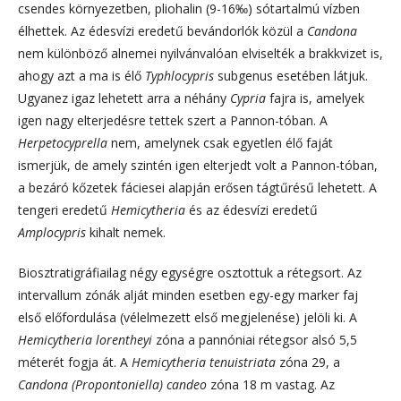
csendes környezetben, pliohalin (9-16‰) sótartalmú vízben
élhettek. Az édesvízi eredetű bevándorlók közül a
Candona
nem különböző alnemei nyilvánvalóan elviselték a brakkvizet is,
ahogy azt a ma is élő
Typhlocypris
subgenus esetében látjuk.
Ugyanez igaz lehetett arra a néhány
Cypria
fajra is, amelyek
igen nagy elterjedésre tettek szert a Pannon-tóban. A
Herpetocyprella
nem, amelynek csak egyetlen élő faját
ismerjük, de amely szintén igen elterjedt volt a Pannon-tóban,
a bezáró kőzetek fáciesei alapján erősen tágtűrésű lehetett. A
tengeri eredetű
Hemicytheria
és az édesvízi eredetű
Amplocypris
kihalt nemek.
Biosztratigráfiailag négy egységre osztottuk a rétegsort. Az
intervallum zónák alját minden esetben egy-egy marker faj
első előfordulása (vélelmezett első megjelenése) jelöli ki. A
Hemicytheria lorentheyi
zóna a pannóniai rétegsor alsó 5,5
méterét fogja át. A
Hemicytheria tenuistriata
zóna 29, a
Candona (Propontoniella) candeo
zóna 18 m vastag. Az