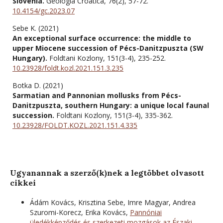
Slovenia.
Geologia Croatica,
76
(2),
57-72.
10.4154/gc.2023.07
Sebe K. (2021)
An exceptional surface occurrence: the middle to
upper Miocene succession of Pécs-Danitzpuszta (SW
Hungary).
Foldtani Kozlony,
151
(3-4),
235-252.
10.23928/foldt.kozl.2021.151.3.235
Botka D. (2021)
Sarmatian and Pannonian mollusks from Pécs-
Danitzpuszta, southern Hungary: a unique local faunal
succession.
Foldtani Kozlony,
151
(3-4),
335-362.
10.23928/FOLDT.KOZL.2021.151.4.335
Ugyanannak a szerző(k)nek a legtöbbet olvasott
cikkei
Ádám Kovács, Krisztina Sebe, Imre Magyar, Andrea
Szuromi-Korecz, Erika Kovács,
Pannóniai
üledékképződés és szerkezeti mozgások az Északi-