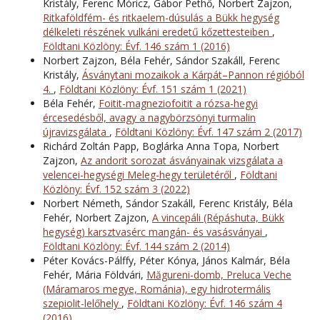
Kristály, Ferenc Móricz, Gábor Pethő, Norbert Zajzon,
Ritkaföldfém- és ritkaelem-dúsulás a Bükk hegység
délkeleti részének vulkáni eredetű kőzettesteiben
,
Földtani Közlöny: Évf. 146 szám 1 (2016)
Norbert Zajzon, Béla Fehér, Sándor Szakáll, Ferenc
Kristály,
Ásványtani mozaikok a Kárpát–Pannon régióból
4.
,
Földtani Közlöny: Évf. 151 szám 1 (2021)
Béla Fehér,
Foitit-magneziofoitit a rózsa-hegyi
ércesedésből, avagy a nagybörzsönyi turmalin
újravizsgálata
,
Földtani Közlöny: Évf. 147 szám 2 (2017)
Richárd Zoltán Papp, Boglárka Anna Topa, Norbert
Zajzon,
Az andorit sorozat ásványainak vizsgálata a
velencei-hegységi Meleg-hegy területéről
,
Földtani
Közlöny: Évf. 152 szám 3 (2022)
Norbert Németh, Sándor Szakáll, Ferenc Kristály, Béla
Fehér, Norbert Zajzon,
A vincepáli (Répáshuta, Bükk
hegység) karsztvasérc mangán- és vasásványai
,
Földtani Közlöny: Évf. 144 szám 2 (2014)
Péter Kovács-Pálffy, Péter Kónya, János Kalmár, Béla
Fehér, Mária Földvári,
Măgureni-domb, Preluca Veche
(Máramaros megye, Románia), egy hidrotermális
szepiolit-lelőhely
,
Földtani Közlöny: Évf. 146 szám 4
(2016)