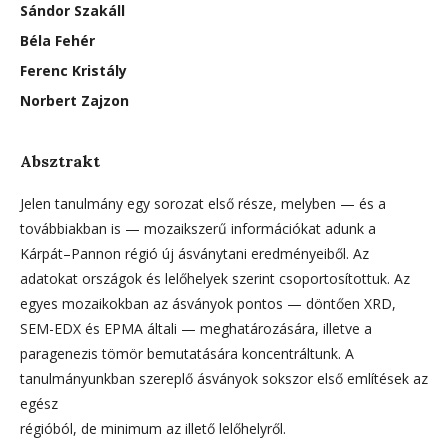
Sándor Szakáll
Béla Fehér
Ferenc Kristály
Norbert Zajzon
Absztrakt
Jelen tanulmány egy sorozat első része, melyben — és a
továbbiakban is — mozaikszerű információkat adunk a
Kárpát–Pannon régió új ásványtani eredményeiből. Az
adatokat országok és lelőhelyek szerint csoportosítottuk. Az
egyes mozaikokban az ásványok pontos — döntően XRD,
SEM-EDX és EPMA általi — meghatározására, illetve a
paragenezis tömör bemutatására koncentráltunk. A
tanulmányunkban szereplő ásványok sokszor első említések az
egész
régióból, de minimum az illető lelőhelyről.