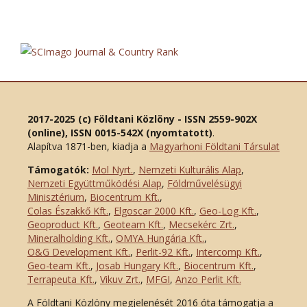
2017-2025 (c) Földtani Közlöny - ISSN 2559-902X
(online), ISSN 0015-542X (nyomtatott)
.
Alapítva 1871-ben, kiadja a
Magyarhoni Földtani Társulat
Támogatók:
Mol Nyrt.
,
Nemzeti Kulturális Alap
,
Nemzeti Együttműködési Alap
,
Földművelésügyi
Minisztérium
,
Biocentrum Kft.
,
Colas Északkő Kft
.
,
Elgoscar 2000 Kft
.
,
Geo-Log Kft.
,
Geoproduct Kft.
,
Geoteam Kft.
,
Mecsekérc Zrt.
,
Mineralholding Kft.
,
OMYA Hungária Kft.
,
O&G Development Kft
.
,
Perlit-92 Kft.
,
Intercomp Kft.
,
Geo-team Kft.
,
Josab Hungary Kft.
,
Biocentrum Kft.
,
Terrapeuta Kft.
,
Vikuv Zrt.
,
MFGI
,
Anzo Perlit Kft.
A Földtani Közlöny megjelenését 2016 óta támogatja a