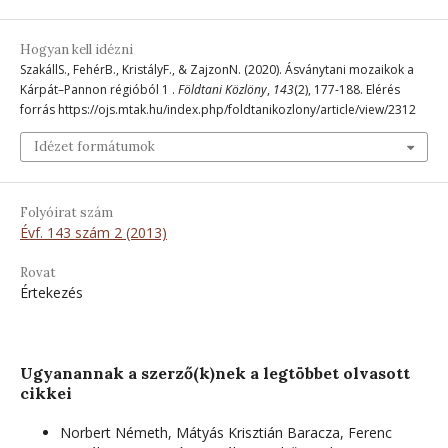
Hogyan kell idézni
SzakállS., FehérB., KristályF., & ZajzonN. (2020). Ásványtani mozaikok a
Kárpát–Pannon régióból 1 .
Földtani Közlöny
,
143
(2), 177-188. Elérés
forrás https://ojs.mtak.hu/index.php/foldtanikozlony/article/view/2312
Idézet formátumok
Folyóirat szám
Évf. 143 szám 2 (2013)
Rovat
Értekezés
Ugyanannak a szerző(k)nek a legtöbbet olvasott
cikkei
Norbert Németh, Mátyás Krisztián Baracza, Ferenc