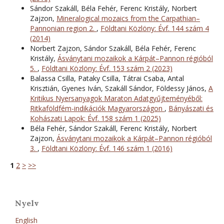
Sándor Szakáll, Béla Fehér, Ferenc Kristály, Norbert
Zajzon,
Mineralogical mozaics from the Carpathian–
Pannonian region 2.
,
Földtani Közlöny: Évf. 144 szám 4
(2014)
Norbert Zajzon, Sándor Szakáll, Béla Fehér, Ferenc
Kristály,
Ásványtani mozaikok a Kárpát–Pannon régióból
5.
,
Földtani Közlöny: Évf. 153 szám 2 (2023)
Balassa Csilla, Pataky Csilla, Tátrai Csaba, Antal
Krisztián, Gyenes Iván, Szakáll Sándor, Földessy János,
A
Kritikus Nyersanyagok Maraton Adatgyűjteményéből:
Ritkaföldfém-indikációk Magyarországon
,
Bányászati és
Kohászati Lapok: Évf. 158 szám 1 (2025)
Béla Fehér, Sándor Szakáll, Ferenc Kristály, Norbert
Zajzon,
Ásványtani mozaikok a Kárpát–Pannon régióból
3.
,
Földtani Közlöny: Évf. 146 szám 1 (2016)
1
2
>
>>
Nyelv
English