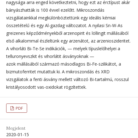
nagysága arra enged következtetni, hogy ezt az érctípust akár
bányászhatták is 100 évvel ezelőtt. Mikroszondás
vizsgálatainkkal megkülönböztettünk egy ideális kémiai
összetételű és egy Al-gazdag változatot. A nyilasi Sn-W-As
greizenes képződményekből arzenopirit és löllingit mállásából
első alkalommal észleltünk egy arzenátot, az arzenioszideritet.
A vihorláti Bi-Te-Se indikációk, — melyek típuslelőhelyei a
telluronyevszkit és vihorlátit ásványoknak —
azok mállásából származó másodlagos Bi-Fe-szilikátot, a
bizmutoferritet mutattuk ki. A mikroszondás és XRD
vizsgálatok a fenti ásvány mellett változó Bi-tartalmú, rosszul
kristályosodott vas-oxidokat rögzítettek.
PDF
Megjelent
2020-01-15