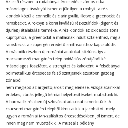
Az első részben a rudabányai ércesedés számos ritka
másodlagos ásványát ismertetjük: ilyen a roxbyit, a réz-
kloridok közül a connellit és claringbullit, illetve a greenockit és
ramsbeckit. A roxbyit a korai kiválású réz-szulfidok (digenit és
djurleit) átalakulási terméke. A réz-kloridok az oxidációs zóna
kupritjához, a greenockit a mállásnak indult szfalerithez, míg a
ramsbeckit a szupergén eredetű smithsonithoz kapcsolódik.
A második részben új romániai adatokat közlünk, így a
macskamezői mangánérctelep oxidációs zónájából két
másodlagos foszfátot, a strengitet és kakoxént. A felsőbányai
polimetallikus ércesedés felső szintjeinek ezüstben gazdag
zónáiból
nem meglepő az argentojarosit megjelenése. Vizsgálatainkkal
érdekes, zónás jellegű kémiai helyettesítéseket mutattunk ki.
A harmadik részben új szlovákiai adatokat ismertetünk. A
csucsomi mangánérctelepből kimutattuk a jacobsitot, mely
ugyan a romániai Mn-szilikátos ércesedésekben jól ismert, de
innen még nem mutatták ki. A muzeális példány