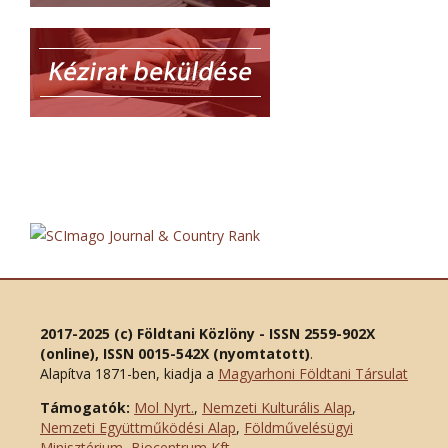
2017-2025 (c) Földtani Közlöny - ISSN 2559-902X
(online), ISSN 0015-542X (nyomtatott)
.
Alapítva 1871-ben, kiadja a
Magyarhoni Földtani Társulat
Támogatók:
Mol Nyrt.
,
Nemzeti Kulturális Alap
,
Nemzeti Együttműködési Alap
,
Földművelésügyi
Minisztérium
,
Biocentrum Kft.
,