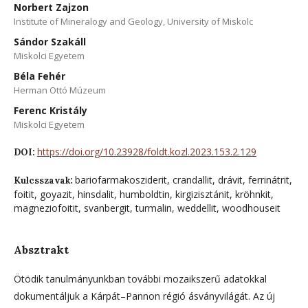
Norbert Zajzon
Institute of Mineralogy and Geology, University of Miskolc
Sándor Szakáll
Miskolci Egyetem
Béla Fehér
Herman Ottó Múzeum
Ferenc Kristály
Miskolci Egyetem
https://doi.org/10.23928/foldt.kozl.2023.153.2.129
DOI:
bariofarmakosziderit, crandallit, drávit, ferrinátrit,
Kulcsszavak:
foitit, goyazit, hinsdalit, humboldtin, kirgizisztánit, kröhnkit,
magneziofoitit, svanbergit, turmalin, weddellit, woodhouseit
Absztrakt
Ötödik tanulmányunkban további mozaikszerű adatokkal
dokumentáljuk a Kárpát–Pannon régió ásványvilágát. Az új