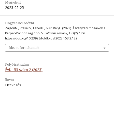
Megjelent
2023-05-25
Hogyan kell idézni
ZajzonN., SzakállS., FehérB., & KristályF. (2023). Ásványtani mozaikok a
Kárpát–Pannon régióból 5.
Földtani Közlöny
,
153
(2), 129.
https://doi.org/10.23928/foldt.kozl.2023.153.2.129
Idézet formátumok
Folyóirat szám
Évf. 153 szám 2 (2023)
Rovat
Értekezés