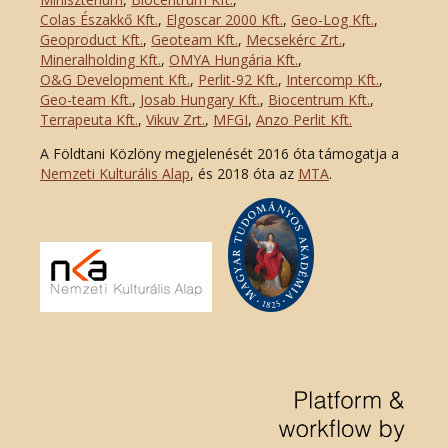
Colas Északkő Kft
.
,
Elgoscar 2000 Kft
.
,
Geo-Log Kft.
,
Geoproduct Kft.
,
Geoteam Kft.
,
Mecsekérc Zrt.
,
Mineralholding Kft.
,
OMYA Hungária Kft.
,
O&G Development Kft
.
,
Perlit-92 Kft.
,
Intercomp Kft.
,
Geo-team Kft.
,
Josab Hungary Kft.
,
Biocentrum Kft.
,
Terrapeuta Kft.
,
Vikuv Zrt.
,
MFGI
,
Anzo Perlit Kft.
A Földtani Közlöny megjelenését 2016 óta támogatja a
Nemzeti Kulturális Alap
, és 2018 óta az
MTA
.