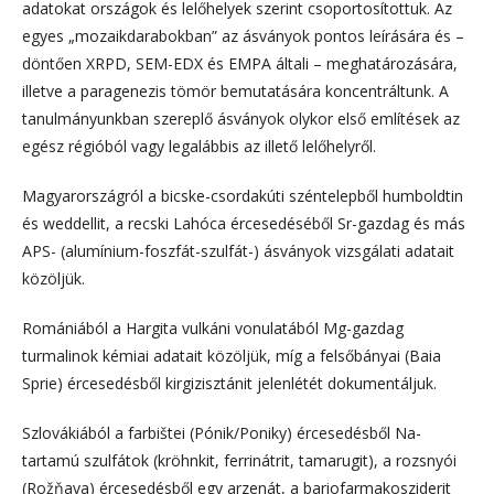
adatokat országok és lelőhelyek szerint csoportosítottuk. Az
egyes „mozaikdarabokban” az ásványok pontos leírására és –
döntően XRPD, SEM-EDX és EMPA általi – meghatározására,
illetve a paragenezis tömör bemutatására koncentráltunk. A
tanulmányunkban szereplő ásványok olykor első említések az
egész régióból vagy legalábbis az illető lelőhelyről.
Magyarországról a bicske-csordakúti széntelepből humboldtin
és weddellit, a recski Lahóca ércesedéséből Sr-gazdag és más
APS- (alumínium-foszfát-szulfát-) ásványok vizsgálati adatait
közöljük.
Romániából a Hargita vulkáni vonulatából Mg-gazdag
turmalinok kémiai adatait közöljük, míg a felsőbányai (Baia
Sprie) ércesedésből kirgizisztánit jelenlétét dokumentáljuk.
Szlovákiából a farbištei (Pónik/Poniky) ércesedésből Na-
tartamú szulfátok (kröhnkit, ferrinátrit, tamarugit), a rozsnyói
(Rožňava) ércesedésből egy arzenát, a bariofarmakosziderit