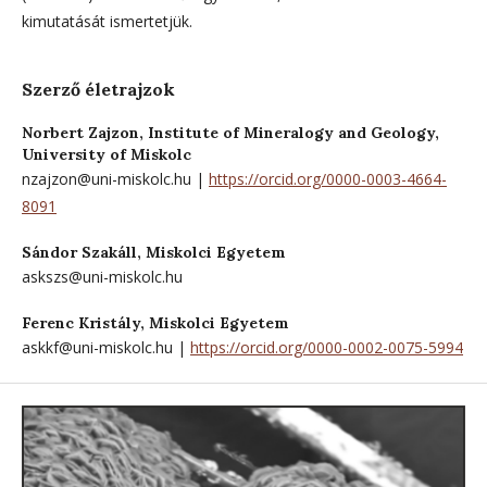
kimutatását ismertetjük.
Szerző életrajzok
Norbert Zajzon,
Institute of Mineralogy and Geology,
University of Miskolc
nzajzon@uni-miskolc.hu |
https://orcid.org/0000-0003-4664-
8091
Sándor Szakáll,
Miskolci Egyetem
askszs@uni-miskolc.hu
Ferenc Kristály,
Miskolci Egyetem
askkf@uni-miskolc.hu |
https://orcid.org/0000-0002-0075-5994