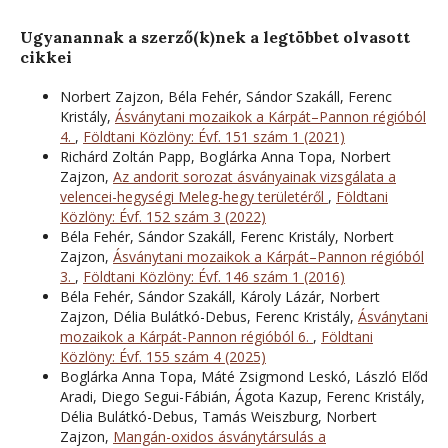
Ugyanannak a szerző(k)nek a legtöbbet olvasott
cikkei
Norbert Zajzon, Béla Fehér, Sándor Szakáll, Ferenc
Kristály,
Ásványtani mozaikok a Kárpát–Pannon régióból
4.
,
Földtani Közlöny: Évf. 151 szám 1 (2021)
Richárd Zoltán Papp, Boglárka Anna Topa, Norbert
Zajzon,
Az andorit sorozat ásványainak vizsgálata a
velencei-hegységi Meleg-hegy területéről
,
Földtani
Közlöny: Évf. 152 szám 3 (2022)
Béla Fehér, Sándor Szakáll, Ferenc Kristály, Norbert
Zajzon,
Ásványtani mozaikok a Kárpát–Pannon régióból
3.
,
Földtani Közlöny: Évf. 146 szám 1 (2016)
Béla Fehér, Sándor Szakáll, Károly Lázár, Norbert
Zajzon, Délia Bulátkó-Debus, Ferenc Kristály,
Ásványtani
mozaikok a Kárpát-Pannon régióból 6.
,
Földtani
Közlöny: Évf. 155 szám 4 (2025)
Boglárka Anna Topa, Máté Zsigmond Leskó, László Előd
Aradi, Diego Segui-Fábián, Ágota Kazup, Ferenc Kristály,
Délia Bulátkó-Debus, Tamás Weiszburg, Norbert
Zajzon,
Mangán-oxidos ásványtársulás a