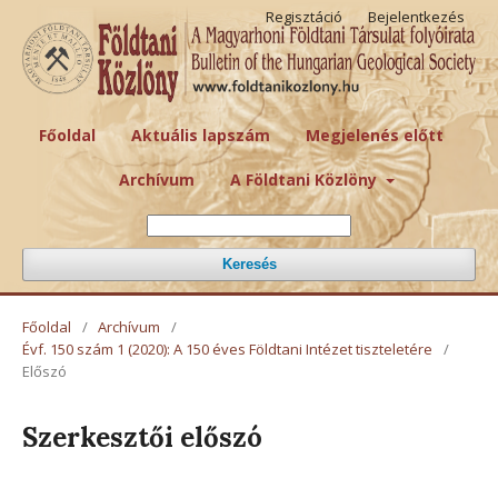
Regisztáció
Bejelentkezés
Főoldal
Aktuális lapszám
Megjelenés előtt
Archívum
A Földtani Közlöny
Keresés
Főoldal
/
Archívum
/
Évf. 150 szám 1 (2020): A 150 éves Földtani Intézet tiszteletére
/
Előszó
Szerkesztői előszó