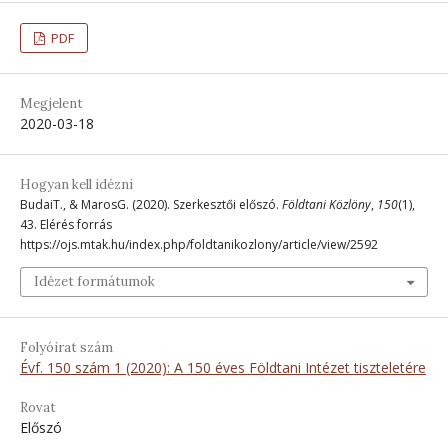
PDF
Megjelent
2020-03-18
Hogyan kell idézni
BudaiT., & MarosG. (2020). Szerkesztői előszó.
Földtani Közlöny
,
150
(1),
43. Elérés forrás
https://ojs.mtak.hu/index.php/foldtanikozlony/article/view/2592
Idézet formátumok
Folyóirat szám
Évf. 150 szám 1 (2020): A 150 éves Földtani Intézet tiszteletére
Rovat
Előszó