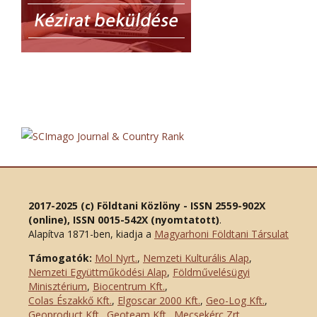
2017-2025 (c) Földtani Közlöny - ISSN 2559-902X
(online), ISSN 0015-542X (nyomtatott)
.
Alapítva 1871-ben, kiadja a
Magyarhoni Földtani Társulat
Támogatók:
Mol Nyrt.
,
Nemzeti Kulturális Alap
,
Nemzeti Együttműködési Alap
,
Földművelésügyi
Minisztérium
,
Biocentrum Kft.
,
Colas Északkő Kft
.
,
Elgoscar 2000 Kft
.
,
Geo-Log Kft.
,
Geoproduct Kft.
,
Geoteam Kft.
,
Mecsekérc Zrt.
,