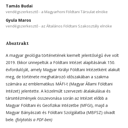
Tamás Budai
vendégszerkesztő - a Magyarhoni Földtani Társulat elnöke
Gyula Maros
vendégszerkesztő - az Általános Földtani Szakosztály elnöke
Absztrakt
A magyar geológia történetének kiemelt jelentőségű éve volt
2019. Ekkor ünnepeltük a Földtani Intézet alapításának 150.
évfordulóját, amely Magyar Királyi Földtani Intézetként alakult
meg, de története meghatározó időszakában a szakma
számára az emblematikus MÁFI-t (Magyar Állami Földtani
Intézet) jelentette. A közelmúlt szervezeti átalakulásai és
társintézmények összevonása során az Intézet előbb a
Magyar Földtani és Geofizikai Intézetbe (MFGI), majd a
Magyar Bányászati és Földtani Szolgálatba (MBFSZ) olvadt
bele.
(folytatás a PDF-ben)