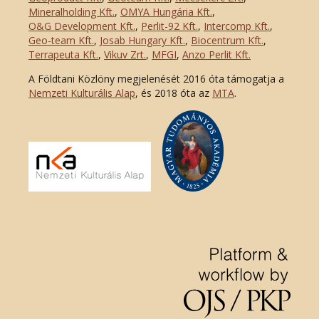
Mineralholding Kft.
,
OMYA Hungária Kft.
,
O&G Development Kft
.
,
Perlit-92 Kft.
,
Intercomp Kft.
,
Geo-team Kft.
,
Josab Hungary Kft.
,
Biocentrum Kft.
,
Terrapeuta Kft.
,
Vikuv Zrt.
,
MFGI
,
Anzo Perlit Kft.
A Földtani Közlöny megjelenését 2016 óta támogatja a
Nemzeti Kulturális Alap
, és 2018 óta az
MTA
.