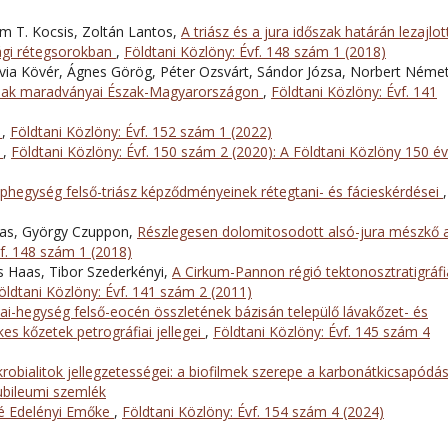
ám T. Kocsis, Zoltán Lantos,
A triász és a jura időszak határán lezajlot
zági rétegsorokban
,
Földtani Közlöny: Évf. 148 szám 1 (2018)
ilvia Kövér, Ágnes Görög, Péter Ozsvárt, Sándor Józsa, Norbert Néme
nak maradványai Észak-Magyarországon
,
Földtani Közlöny: Évf. 141
a
,
Földtani Közlöny: Évf. 152 szám 1 (2022)
t
,
Földtani Közlöny: Évf. 150 szám 2 (2020): A Földtani Közlöny 150 év
phegység felső-triász képződményeinek rétegtani- és fácieskérdései
,
aas, György Czuppon,
Részlegesen dolomitosodott alsó-jura mészkő 
vf. 148 szám 1 (2018)
s Haas, Tibor Szederkényi,
A Cirkum-Pannon régió tektonosztratigráfi
öldtani Közlöny: Évf. 141 szám 2 (2011)
ai-hegység felső-eocén összletének bázisán települő lávakőzet- és
es kőzetek petrográfiai jellegei
,
Földtani Közlöny: Évf. 145 szám 4
robialitok jellegzetességei: a biofilmek szerepe a karbonátkicsapódá
Jubileumi szemlék
é Edelényi Emőke
,
Földtani Közlöny: Évf. 154 szám 4 (2024)