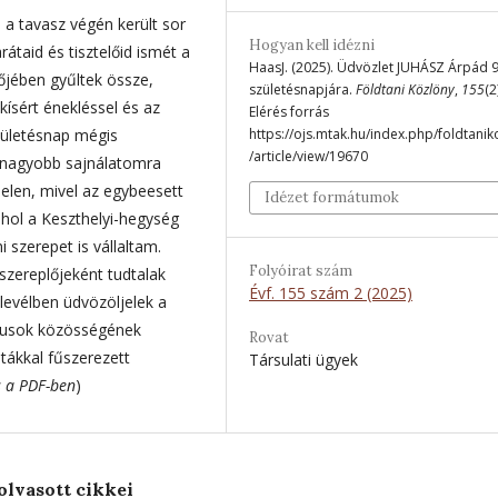
s a tavasz végén került sor
Hogyan kell idézni
átaid és tisztelőid ismét a
HaasJ. (2025). Üdvözlet JUHÁSZ Árpád 9
őjében gyűltek össze,
születésnapjára.
Földtani Közlöny
,
155
(2
kísért énekléssel és az
Elérés forrás
zületésnap mégis
https://ojs.mtak.hu/index.php/foldtanik
/article/view/19670
Legnagyobb sajnálatomra
elen, mivel az egybeesett
Idézet formátumok
ahol a Keszthelyi-hegység
szerepet is vállaltam.
Folyóirat szám
zereplőjeként tudtalak
Évf. 155 szám 2 (2025)
levélben üdvözöljelek a
gusok közösségének
Rovat
tákkal fűszerezett
Társulati ügyek
s a PDF-ben
)
olvasott cikkei