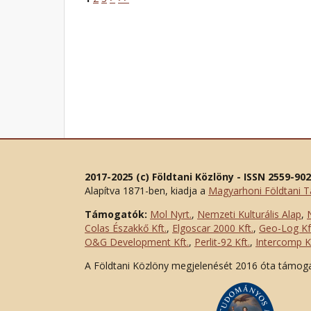
2017-2025 (c) Földtani Közlöny - ISSN 2559-90
Alapítva 1871-ben, kiadja a
Magyarhoni Földtani T
Támogatók:
Mol Nyrt.
,
Nemzeti Kulturális Alap
,
Colas Északkő Kft
.
,
Elgoscar 2000 Kft
.
,
Geo-Log Kf
O&G Development Kft
.
,
Perlit-92 Kft.
,
Intercomp Kf
A Földtani Közlöny megjelenését 2016 óta támog