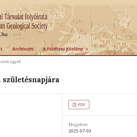
tt
Archívum
A Földtani Közlöny
sulati ügyek
 születésnapjára
PDF
Megjelent
2025-07-03