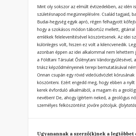
Mint oly sokszor az elmúlt évtizedekben, az idén i
születésnapod megünneplésére. Család tagjaid, bar
Budai-hegység egyik apró, régen felhagyott kőfejt
hogy a szokásos módon tábortűz mellett, gitárral 
emlékek felelevenítésével köszöntsenek. Az idei s
különleges volt, hiszen ez volt a kilencvenedik. 
azonban éppen az idei alkalommal nem lehettem j
a Földtani Társulat Őslénytani Vándorgyűlésével, 
triász képződményeinek terepi bemutatásával némi 
Onnan csupán egy rövid videóüdvözlet kórusának s
köszönteni. Ezért engedd meg, hogy ebben a nyílt 
kerek évforduló alkalmából, a magam és a geoló
nevében! De, ahogy ígértem neked, a geológus nó
személyes felköszöntést jövőre pótoljuk. (
folytatá
Ugyanannak a szerző(k)nek a legtöbbet 