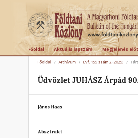
Főoldal
Aktuális lapszám
Megjelenés elő
Főoldal
/
Archívum
/
Évf. 155 szám 2 (2025)
/
Tár
Üdvözlet JUHÁSZ Árpád 90.
János Haas
Absztrakt