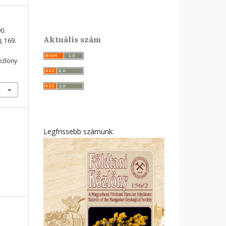
0.
Aktuális szám
), 169.
ozlony
Legfrissebb számunk: