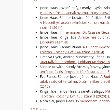
János Haas, József Pálfy, Orsolya Győri, Ád
globális krízis és annak nyomai magyarors
János Haas, Sándor Kovács, Pál Pelikán, Sz
A Neotethys-óceán akkréciós komplexumá
szám 2 (2011)
János Haas,
In memoriam Dr. Császár Géz
János Haas, Kinga Hips,
A rejtelmes dolomi
Jubileumi szemlék
János Haas, Tamás Budai,
A Dunántúli-közé
Földtani Közlöny: Évf. 144 szám 2 (2014)
Orsolya Győri, Andrea Mindszenty, János H
tatai Kálvária-dombon
,
Földtani Közlöny: É
Sándor Kovács, Károly Brezsnyánszky, Jáno
terrénumés őskörnyezeti térképsorozata
,
F
Éva Farics, Sándor Józsa, János Haas,
A Bud
tufaklasztokat tartalmazó törmelékes üledék
(2015)
Kinga Hips, János Haas, Zsanett Szilágyi,
Mik
,
Földtani Közlöny: Évf. 150 szám 3 (2020): 
Nóra Gál, János Haas,
In memoriam Jochán
1
2
3
>
>>