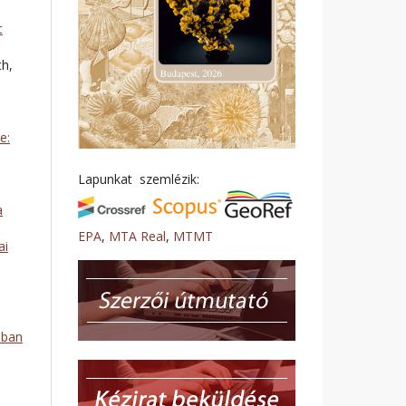
t
th,
e:
Lapunkat szemlézik:
a
EPA
,
MTA Real
,
MTMT
ai
sban