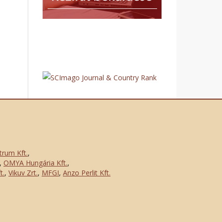
trum Kft.
,
,
OMYA Hungária Kft.
,
t.
,
Vikuv Zrt.
,
MFGI
,
Anzo Perlit Kft.