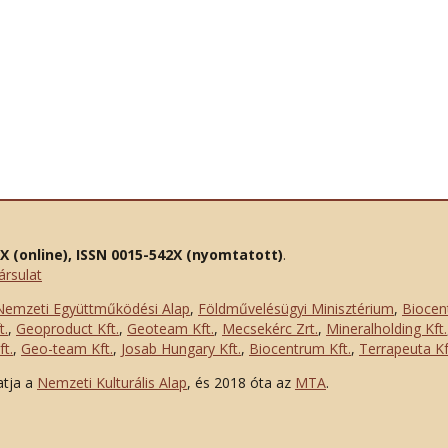
2X (online), ISSN 0015-542X (nyomtatott)
.
ársulat
Nemzeti Együttműködési Alap
,
Földművelésügyi Minisztérium
,
Biocen
t.
,
Geoproduct Kft.
,
Geoteam Kft.
,
Mecsekérc Zrt.
,
Mineralholding Kft.
t.
,
Geo-team Kft.
,
Josab Hungary Kft.
,
Biocentrum Kft.
,
Terrapeuta Kf
atja a
Nemzeti Kulturális Alap
, és 2018 óta az
MTA
.