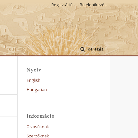
Regisztáció
Bejelentkezés
Keresés
Nyelv
English
Hungarian
Információ
Olvasóknak
Szerzőknek