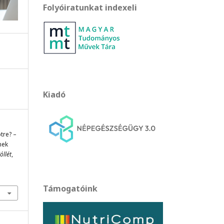
Folyóiratunkat indexeli
Kiadó
ptre? –
nek
óllét
,
Támogatóink