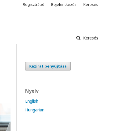
Regisztráció
Bejelentkezés
Keresés
Keresés
Kézirat benyújtása
Nyelv
English
Hungarian