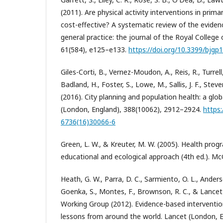
(2011). Are physical activity interventions in pri
cost-effective? A systematic review of the evidenc
general practice: the journal of the Royal College 
61(584), e125–e133.
https://doi.org/10.3399/bjg
Giles-Corti, B., Vernez-Moudon, A., Reis, R., Turrell
Badland, H., Foster, S., Lowe, M., Sallis, J. F., St
(2016). City planning and population health: a glob
(London, England), 388(10062), 2912–2924.
https:
6736(16)30066-6
Green, L. W., & Kreuter, M. W. (2005). Health prog
educational and ecological approach (4th ed.). McG
Heath, G. W., Parra, D. C., Sarmiento, O. L., Anders
Goenka, S., Montes, F., Brownson, R. C., & Lancet 
Working Group (2012). Evidence-based intervention 
lessons from around the world. Lancet (London, E