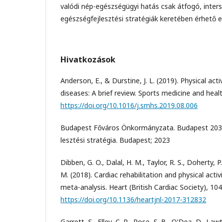
valódi nép-egészségügyi hatás csak átfogó, inters
egészségfejlesztési stratégiák keretében érhető el
Hivatkozások
Anderson, E., & Durstine, J. L. (2019). Physical acti
diseases: A brief review. Sports medicine and healt
https://doi.org/10.1016/j.smhs.2019.08.006
Budapest Főváros Önkormányzata. Budapest 2030 –
lesztési stratégia. Budapest; 2023
Dibben, G. O., Dalal, H. M., Taylor, R. S., Doherty, P.
M. (2018). Cardiac rehabilitation and physical acti
meta-analysis. Heart (British Cardiac Society), 10
https://doi.org/10.1136/heartjnl-2017-312832
Garrett, S., Elley, C. R., Rose, S. B., O'Dea, D., Law