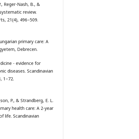
P., Reger-Nash, B., &
 systematic review.
ts, 21(4), 496–509.
ungarian primary care: A
 Egyetem, Debrecen.
dicine - evidence for
onic diseases. Scandinavian
3, 1–72.
son, P., & Strandberg, E. L.
rimary health care: A 2-year
of life. Scandinavian