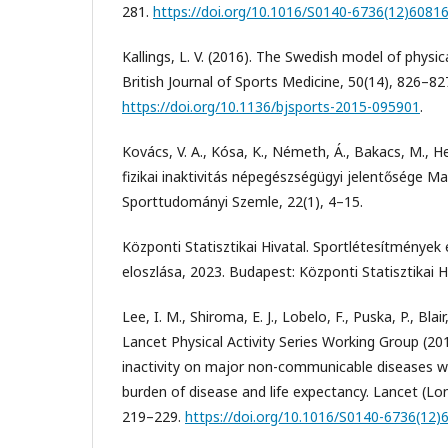
281.
https://doi.org/10.1016/S0140-6736(12)6081
Kallings, L. V. (2016). The Swedish model of physica
British Journal of Sports Medicine, 50(14), 826–82
https://doi.org/10.1136/bjsports-2015-095901
.
Kovács, V. A., Kósa, K., Németh, Á., Bakacs, M., Heis
fizikai inaktivitás népegészségügyi jelentősége 
Sporttudományi Szemle, 22(1), 4–15.
Központi Statisztikai Hivatal. Sportlétesítménye
eloszlása, 2023. Budapest: Központi Statisztikai H
Lee, I. M., Shiroma, E. J., Lobelo, F., Puska, P., Blai
Lancet Physical Activity Series Working Group (201
inactivity on major non-communicable diseases wo
burden of disease and life expectancy. Lancet (Lo
219–229.
https://doi.org/10.1016/S0140-6736(12)