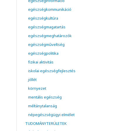
egészséginformáció
egészségkommunikáció
egészségkultúra
egészségmagatartás
egészségmeghatározók
egészségműveltség
egészségpolitika
fizikai aktivitás
iskolai egészségfejlesztés
jóllét
környezet
mentális egészség
méltánytalanság
népegészségügyi elmélet
TUDOMÁNYTERÜLETEK