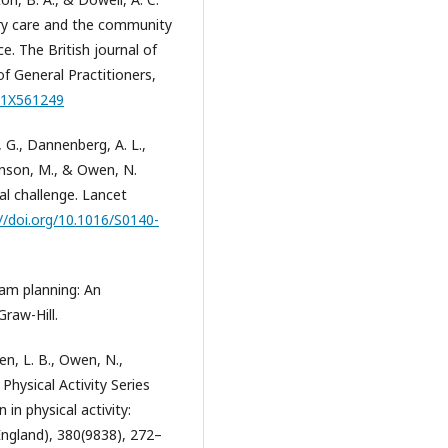
mary care and the community
e. The British journal of
of General Practitioners,
p11X561249
, G., Dannenberg, A. L.,
evenson, M., & Owen, N.
al challenge. Lancet
//doi.org/10.1016/S0140-
ram planning: An
raw-Hill.
en, L. B., Owen, N.,
Physical Activity Series
in physical activity:
ngland), 380(9838), 272–