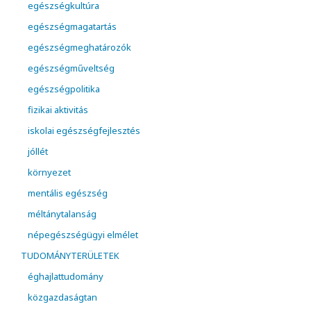
egészségkultúra
egészségmagatartás
egészségmeghatározók
egészségműveltség
egészségpolitika
fizikai aktivitás
iskolai egészségfejlesztés
jóllét
környezet
mentális egészség
méltánytalanság
népegészségügyi elmélet
TUDOMÁNYTERÜLETEK
éghajlattudomány
közgazdaságtan