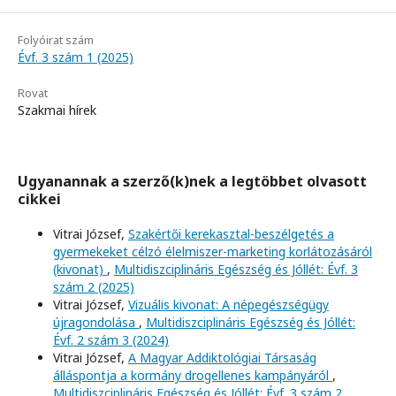
Folyóirat szám
Évf. 3 szám 1 (2025)
Rovat
Szakmai hírek
Ugyanannak a szerző(k)nek a legtöbbet olvasott
cikkei
Vitrai József,
Szakértői kerekasztal-beszélgetés a
gyermekeket célzó élelmiszer-marketing korlátozásáról
(kivonat)
,
Multidiszciplináris Egészség és Jóllét: Évf. 3
szám 2 (2025)
Vitrai József,
Vizuális kivonat: A népegészségügy
újragondolása
,
Multidiszciplináris Egészség és Jóllét:
Évf. 2 szám 3 (2024)
Vitrai József,
A Magyar Addiktológiai Társaság
álláspontja a kormány drogellenes kampányáról
,
Multidiszciplináris Egészség és Jóllét: Évf. 3 szám 2