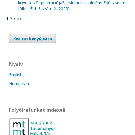
következő generációja?
,
Multidiszciplináris Egészség és
Jóllét: Évf. 3 szám 2 (2025)
1
2
>
>>
Kézirat benyújtása
Nyelv
English
Hungarian
Folyóiratunkat indexeli