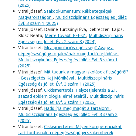
(2025)
Vitrai József,
Szakdokumentum: Rákbetegségek
Magyarországon
,
Multidiszciplináris Egészség és Jóllét:
Évf. 3 szám 1 (2025)
Vitrai József, Daniné Turcsányi Éva, Debreczeni Lajos,
Klósz Beáta,
Merre tovább EFI-k?
,
Multidiszciplináris
Egészség és Jóllét: Évf. 2 szám 3 (2024)
Vitrai József,
Mi a populációs egészség? Avagy a
népegészségügy fogalmának máig tartó fejlődése
,
Multidiszciplináris Egészség és Jóllét: Évf. 3 szám 1
(2025)
Vitrai József,
Mit tudunk a magyar iskolások fittségéről?
- Beszélgetés Kaj Mónikával
,
Multidiszciplináris
Egészség és Jóllét: Évf. 3 szám 1 (2025)
Vitrai József,
Cikkismertetés: Helyzetjelentés a 21.
század epidemiológiai elméleteiről
,
Multidiszciplináris
Egészség és Jóllét: Évf. 3 szám 1 (2025)
Vitrai József,
Hadd írja meg magát a tartalom!
,
Multidiszciplináris Egészség és Jóllét: Évf. 3 szám 2
(2025)
Vitrai József,
Cikkismertetés: Milyen kompetenciákat
tart fontosnak a népegészségügyi szakemberek