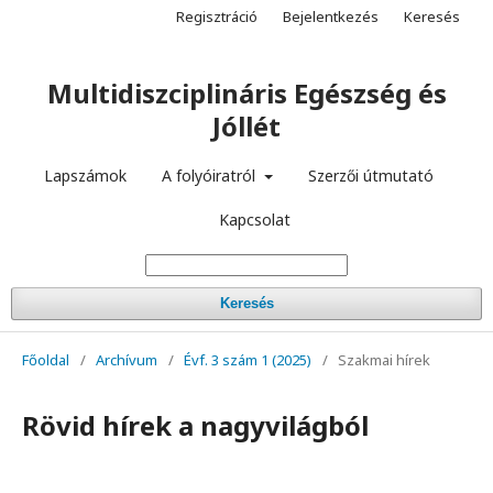
Regisztráció
Bejelentkezés
Keresés
Multidiszciplináris Egészség és
Jóllét
Lapszámok
A folyóiratról
Szerzői útmutató
Kapcsolat
Keresés
Főoldal
/
Archívum
/
Évf. 3 szám 1 (2025)
/
Szakmai hírek
Rövid hírek a nagyvilágból