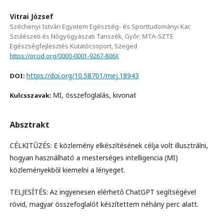
Vitrai József
Széchenyi István Egyetem Egészség- és Sporttudományi Kar,
Szülészeti és Nőgyógyászati Tanszék, Győr; MTA-SZTE
Egészségfejlesztés Kutatócsoport, Szeged
https://orcid.org/0000-0001-9267-806X
https://doi.org/10.58701/mej.18943
DOI:
MI, összefoglalás, kivonat
Kulcsszavak:
Absztrakt
CÉLKITŰZÉS: E közlemény elkészítésének célja volt illusztrálni,
hogyan használható a mesterséges intelligencia (MI)
közleményekből kiemelni a lényeget.
TELJESÍTÉS: Az ingyenesen elérhető ChatGPT segítségével
rövid, magyar összefoglalót készítettem néhány perc alatt.