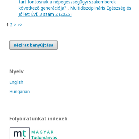
tart fontosnak a népegészségügyi szakemberek
következő generációja?
,
Multidiszciplináris Egészség és
Jóllét: Évf. 3 szám 2 (2025)
1
2
>
>>
Kézirat benyújtása
Nyelv
English
Hungarian
Folyóiratunkat indexeli