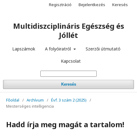
Regisztráció
Bejelentkezés
Keresés
Multidiszciplináris Egészség és
Jóllét
Lapszámok
A folyóiratról
Szerzői útmutató
Kapcsolat
Keresés
Főoldal
/
Archívum
/
Évf. 3 szám 2 (2025)
/
Mesterséges intelligencia
Hadd írja meg magát a tartalom!