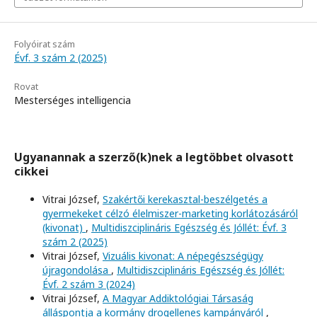
Folyóirat szám
Évf. 3 szám 2 (2025)
Rovat
Mesterséges intelligencia
Ugyanannak a szerző(k)nek a legtöbbet olvasott
cikkei
Vitrai József,
Szakértői kerekasztal-beszélgetés a
gyermekeket célzó élelmiszer-marketing korlátozásáról
(kivonat)
,
Multidiszciplináris Egészség és Jóllét: Évf. 3
szám 2 (2025)
Vitrai József,
Vizuális kivonat: A népegészségügy
újragondolása
,
Multidiszciplináris Egészség és Jóllét:
Évf. 2 szám 3 (2024)
Vitrai József,
A Magyar Addiktológiai Társaság
álláspontja a kormány drogellenes kampányáról
,