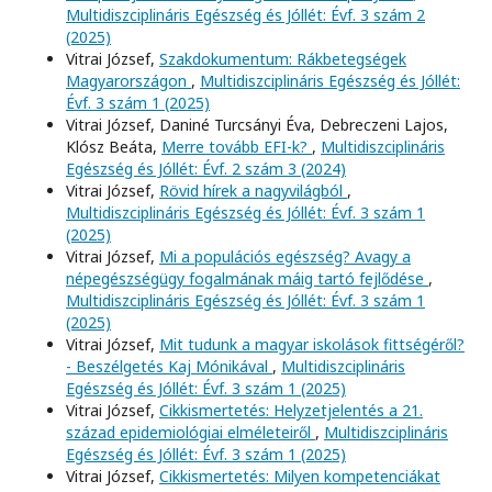
Multidiszciplináris Egészség és Jóllét: Évf. 3 szám 2
(2025)
Vitrai József,
Szakdokumentum: Rákbetegségek
Magyarországon
,
Multidiszciplináris Egészség és Jóllét:
Évf. 3 szám 1 (2025)
Vitrai József, Daniné Turcsányi Éva, Debreczeni Lajos,
Klósz Beáta,
Merre tovább EFI-k?
,
Multidiszciplináris
Egészség és Jóllét: Évf. 2 szám 3 (2024)
Vitrai József,
Rövid hírek a nagyvilágból
,
Multidiszciplináris Egészség és Jóllét: Évf. 3 szám 1
(2025)
Vitrai József,
Mi a populációs egészség? Avagy a
népegészségügy fogalmának máig tartó fejlődése
,
Multidiszciplináris Egészség és Jóllét: Évf. 3 szám 1
(2025)
Vitrai József,
Mit tudunk a magyar iskolások fittségéről?
- Beszélgetés Kaj Mónikával
,
Multidiszciplináris
Egészség és Jóllét: Évf. 3 szám 1 (2025)
Vitrai József,
Cikkismertetés: Helyzetjelentés a 21.
század epidemiológiai elméleteiről
,
Multidiszciplináris
Egészség és Jóllét: Évf. 3 szám 1 (2025)
Vitrai József,
Cikkismertetés: Milyen kompetenciákat