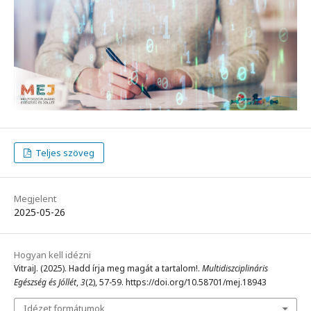
Teljes szöveg
Megjelent
2025-05-26
Hogyan kell idézni
VitraiJ. (2025). Hadd írja meg magát a tartalom!.
Multidiszciplináris
Egészség és Jóllét
,
3
(2), 57-59. https://doi.org/10.58701/mej.18943
Idézet formátumok