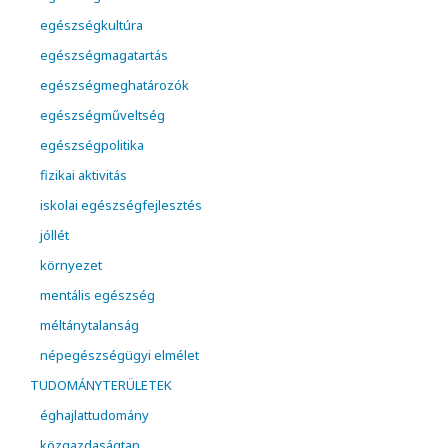
egészségkultúra
egészségmagatartás
egészségmeghatározók
egészségműveltség
egészségpolitika
fizikai aktivitás
iskolai egészségfejlesztés
jóllét
környezet
mentális egészség
méltánytalanság
népegészségügyi elmélet
TUDOMÁNYTERÜLETEK
éghajlattudomány
közgazdaságtan