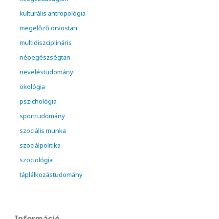
kulturális antropológia
megelőző orvostan
multidiszciplináris
népegészségtan
neveléstudomány
ökológia
pszichológia
sporttudomány
szociális munka
szociálpolitika
szociológia
táplálkozástudomány
Információ