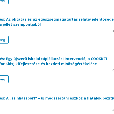
veg
és: Az oktatás és az egészségmagatartás relatív jelentősége
a jóllét szempontjából
3
veg
s: Egy újszerű iskolai táplálkozási intervenció, a COOKKIT
for Kids) kifejlesztése és kezdeti minőségértékelése
4
veg
s: A „színházsport” – új módszertani eszköz a fiatalok pozití
4