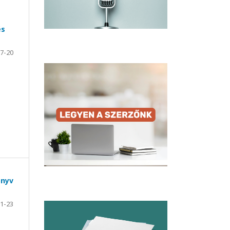
és
7-20
önyv
1-23