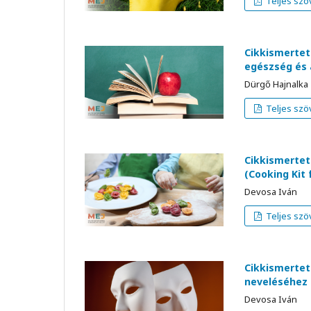
Teljes szö
Cikkismertet
egészség és 
Dürgő Hajnalka
Teljes szö
Cikkismerteté
(Cooking Kit 
Devosa Iván
Teljes szö
Cikkismerteté
neveléséhez
Devosa Iván