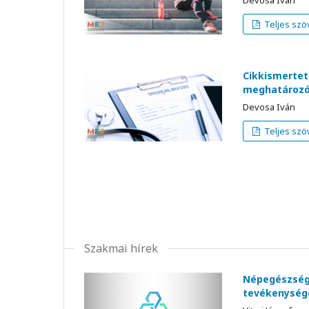
Devosa Iván
Teljes szö
Cikkismertet
meghatározó 
Devosa Iván
Teljes szö
Szakmai hírek
Népegészségü
tevékenység