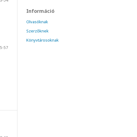
3-54
Információ
Olvasóknak
Szerzőknek
Könyvtárosoknak
5-57