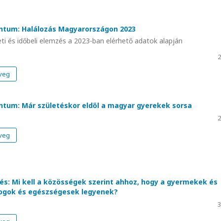
tum: Halálozás Magyarországon 2023
i és időbeli elemzés a 2023-ban elérhető adatok alapján
2
veg
um: Már születéskor eldől a magyar gyerekek sorsa
2
veg
és: Mi kell a közösségek szerint ahhoz, hogy a gyermekek és
dogok és egészségesek legyenek?
3