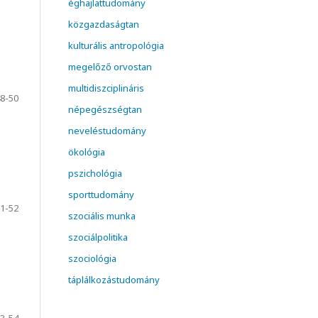
éghajlattudomány
közgazdaságtan
kulturális antropológia
megelőző orvostan
multidiszciplináris
8-50
népegészségtan
neveléstudomány
ökológia
pszichológia
sporttudomány
1-52
szociális munka
szociálpolitika
szociológia
táplálkozástudomány