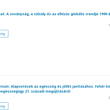
nat: A soványság, a túlsúly és az elhízás globális trendje 1990 
1
veg
um: Alapvetések az egészség és jóllét javításához. Fehér k
egészségügy 21. századi megújításáról
2
veg