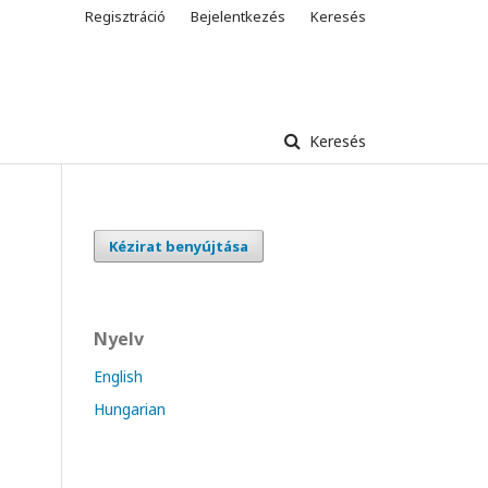
Regisztráció
Bejelentkezés
Keresés
Keresés
Kézirat benyújtása
Nyelv
English
Hungarian