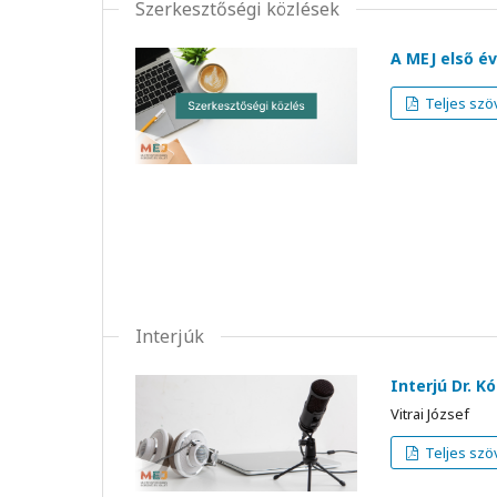
Szerkesztőségi közlések
A MEJ első é
Teljes szö
Interjúk
Interjú Dr. 
Vitrai József
Teljes szö