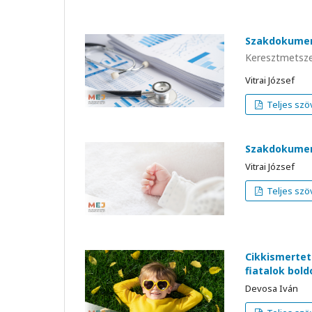
Szakdokumen
Keresztmetszet
Vitrai József
Teljes szö
Szakdokument
Vitrai József
Teljes szö
Cikkismertet
fiatalok bol
Devosa Iván