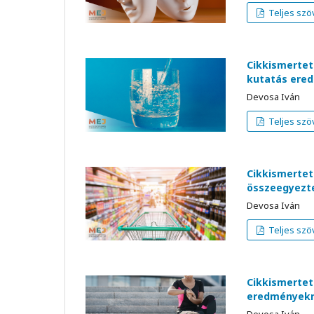
Teljes szö
Cikkismerteté
kutatás ere
Devosa Iván
Teljes szö
Cikkismertet
összeegyezte
Devosa Iván
Teljes szö
Cikkismerteté
eredményekre