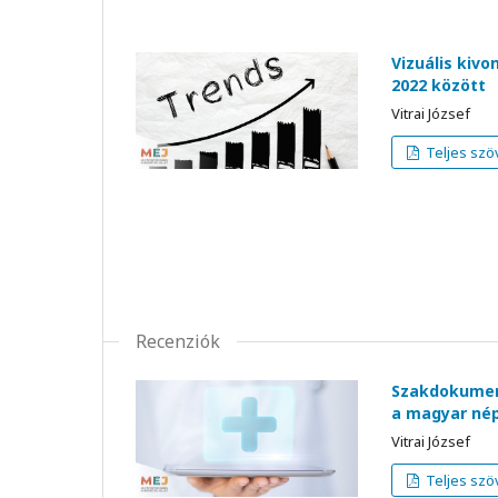
Vizuális kivo
2022 között
Vitrai József
Teljes szö
Recenziók
Szakdokument
a magyar nép
Vitrai József
Teljes szö