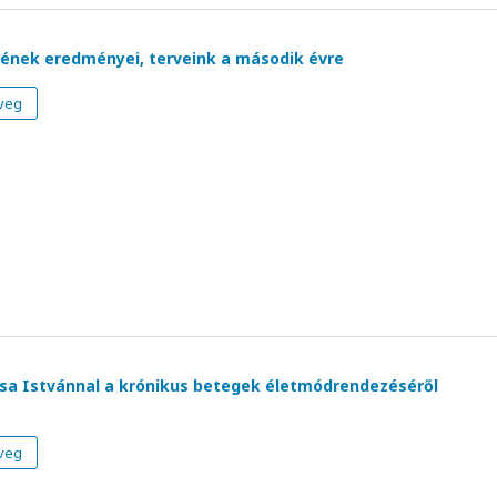
vének eredményei, terveink a második évre
veg
Kósa Istvánnal a krónikus betegek életmódrendezéséről
veg