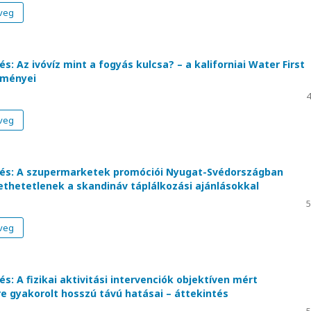
veg
s: Az ivóvíz mint a fogyás kulcsa? – a kaliforniai Water First
dményei
4
veg
és: A szupermarketek promóciói Nyugat-Svédországban
thetetlenek a skandináv táplálkozási ajánlásokkal
5
veg
s: A fizikai aktivitási intervenciók objektíven mért
 gyakorolt hosszú távú hatásai – áttekintés