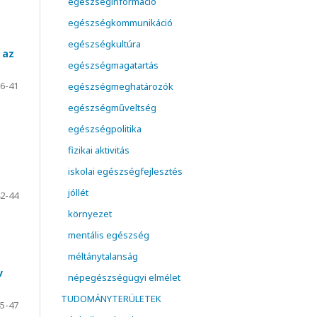
egészséginformáció
egészségkommunikáció
egészségkultúra
 az
egészségmagatartás
6-41
egészségmeghatározók
egészségműveltség
egészségpolitika
fizikai aktivitás
iskolai egészségfejlesztés
jóllét
2-44
környezet
mentális egészség
méltánytalanság
v
népegészségügyi elmélet
TUDOMÁNYTERÜLETEK
5-47