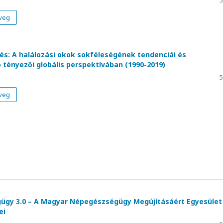
5
veg
és: A halálozási okok sokféleségének tendenciái és
tényezői globális perspektívában (1990-2019)
5
veg
gy 3.0 – A Magyar Népegészségügy Megújításáért Egyesület
ei