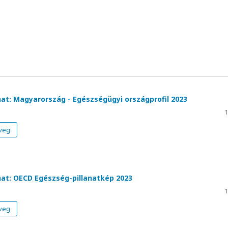
nat: Magyarország - Egészségügyi országprofil 2023
1
veg
onat: OECD Egészség-pillanatkép 2023
1
veg