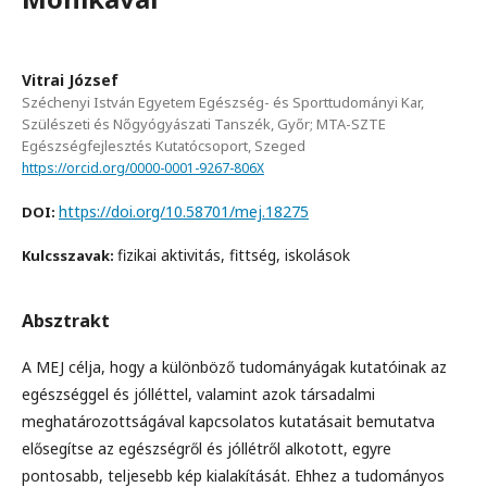
Vitrai József
Széchenyi István Egyetem Egészség- és Sporttudományi Kar,
Szülészeti és Nőgyógyászati Tanszék, Győr; MTA-SZTE
Egészségfejlesztés Kutatócsoport, Szeged
https://orcid.org/0000-0001-9267-806X
https://doi.org/10.58701/mej.18275
DOI:
fizikai aktivitás, fittség, iskolások
Kulcsszavak:
Absztrakt
A MEJ célja, hogy a különböző tudományágak kutatóinak az
egészséggel és jólléttel, valamint azok társadalmi
meghatározottságával kapcsolatos kutatásait bemutatva
elősegítse az egészségről és jóllétről alkotott, egyre
pontosabb, teljesebb kép kialakítását. Ehhez a tudományos