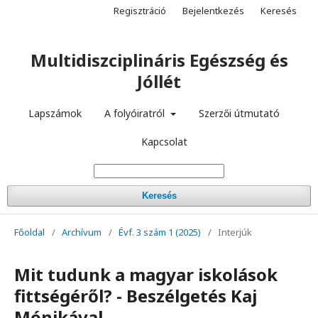
Regisztráció
Bejelentkezés
Keresés
Multidiszciplináris Egészség és
Jóllét
Lapszámok
A folyóiratról
Szerzői útmutató
Kapcsolat
Keresés
Főoldal
/
Archívum
/
Évf. 3 szám 1 (2025)
/
Interjúk
Mit tudunk a magyar iskolások
fittségéről? - Beszélgetés Kaj
Mónikával