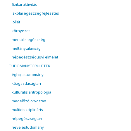
fizikai aktivitás
iskolai egészségfejlesztés
jóllét
környezet
mentális egészség
méltánytalanság
népegészségügyi elmélet
TUDOMÁNYTERÜLETEK
éghajlattudomány
közgazdaságtan
kulturális antropológia
megelőző orvostan
multidiszciplináris
népegészségtan
neveléstudomány