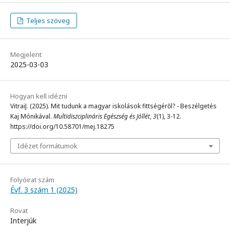
Teljes szöveg
Megjelent
2025-03-03
Hogyan kell idézni
VitraiJ. (2025). Mit tudunk a magyar iskolások fittségéről? - Beszélgetés
Kaj Mónikával.
Multidiszciplináris Egészség és Jóllét
,
3
(1), 3-12.
https://doi.org/10.58701/mej.18275
Idézet formátumok
Folyóirat szám
Évf. 3 szám 1 (2025)
Rovat
Interjúk