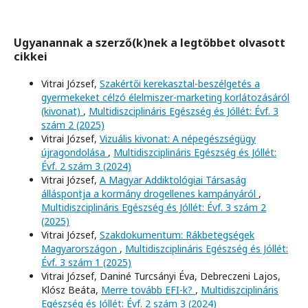
Ugyanannak a szerző(k)nek a legtöbbet olvasott
cikkei
Vitrai József,
Szakértői kerekasztal-beszélgetés a
gyermekeket célzó élelmiszer-marketing korlátozásáról
(kivonat)
,
Multidiszciplináris Egészség és Jóllét: Évf. 3
szám 2 (2025)
Vitrai József,
Vizuális kivonat: A népegészségügy
újragondolása
,
Multidiszciplináris Egészség és Jóllét:
Évf. 2 szám 3 (2024)
Vitrai József,
A Magyar Addiktológiai Társaság
álláspontja a kormány drogellenes kampányáról
,
Multidiszciplináris Egészség és Jóllét: Évf. 3 szám 2
(2025)
Vitrai József,
Szakdokumentum: Rákbetegségek
Magyarországon
,
Multidiszciplináris Egészség és Jóllét:
Évf. 3 szám 1 (2025)
Vitrai József, Daniné Turcsányi Éva, Debreczeni Lajos,
Klósz Beáta,
Merre tovább EFI-k?
,
Multidiszciplináris
Egészség és Jóllét: Évf. 2 szám 3 (2024)