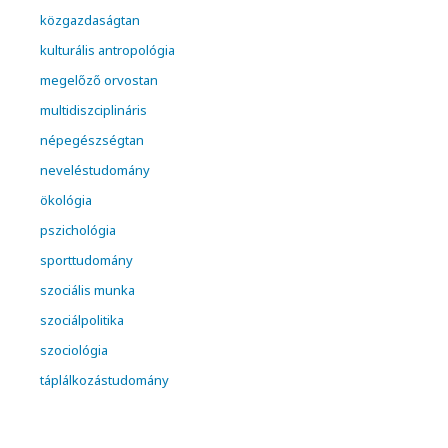
közgazdaságtan
kulturális antropológia
megelőző orvostan
multidiszciplináris
népegészségtan
neveléstudomány
ökológia
pszichológia
sporttudomány
szociális munka
szociálpolitika
szociológia
táplálkozástudomány