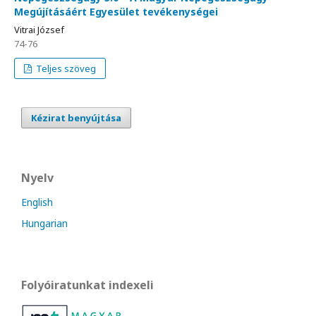
Megújításáért Egyesület tevékenységei
Vitrai József
74-76
Teljes szöveg
Kézirat benyújtása
Nyelv
English
Hungarian
Folyóiratunkat indexeli