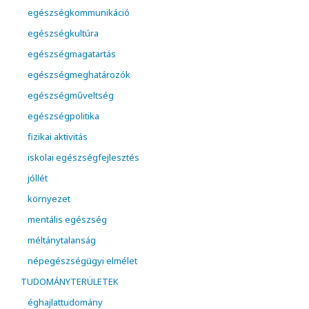
egészségkommunikáció
egészségkultúra
egészségmagatartás
egészségmeghatározók
egészségműveltség
egészségpolitika
fizikai aktivitás
iskolai egészségfejlesztés
jóllét
környezet
mentális egészség
méltánytalanság
népegészségügyi elmélet
TUDOMÁNYTERÜLETEK
éghajlattudomány