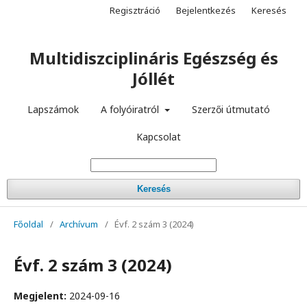
Regisztráció
Bejelentkezés
Keresés
Multidiszciplináris Egészség és
Jóllét
Lapszámok
A folyóiratról
Szerzői útmutató
Kapcsolat
Keresés
Főoldal
/
Archívum
/
Évf. 2 szám 3 (2024)
Évf. 2 szám 3 (2024)
Megjelent:
2024-09-16