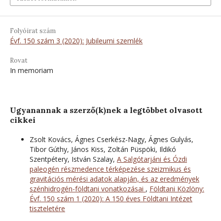
Folyóirat szám
Évf. 150 szám 3 (2020): Jubileumi szemlék
Rovat
In memoriam
Ugyanannak a szerző(k)nek a legtöbbet olvasott
cikkei
Zsolt Kovács, Ágnes Cserkész-Nagy, Ágnes Gulyás,
Tibor Gúthy, János Kiss, Zoltán Püspöki, Ildikó
Szentpétery, István Szalay,
A Salgótarjáni és Ózdi
paleogén részmedence térképezése szeizmikus és
gravitációs mérési adatok alapján, és az eredmények
szénhidrogén-földtani vonatkozásai
,
Földtani Közlöny:
Évf. 150 szám 1 (2020): A 150 éves Földtani Intézet
tiszteletére