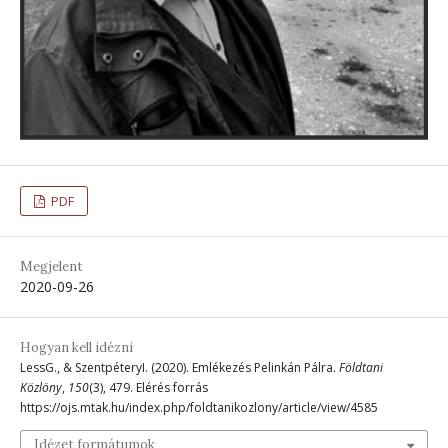
PDF
Megjelent
2020-09-26
Hogyan kell idézni
LessG., & SzentpéteryI. (2020). Emlékezés Pelinkán Pálra.
Földtani
Közlöny
,
150
(3), 479. Elérés forrás
https://ojs.mtak.hu/index.php/foldtanikozlony/article/view/4585
Idézet formátumok