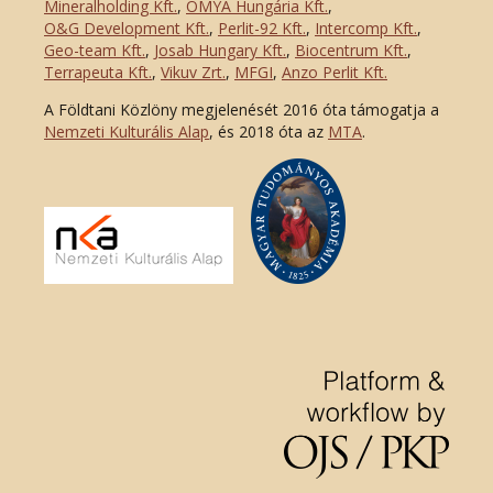
Mineralholding Kft.
,
OMYA Hungária Kft.
,
O&G Development Kft
.
,
Perlit-92 Kft.
,
Intercomp Kft.
,
Geo-team Kft.
,
Josab Hungary Kft.
,
Biocentrum Kft.
,
Terrapeuta Kft.
,
Vikuv Zrt.
,
MFGI
,
Anzo Perlit Kft.
A Földtani Közlöny megjelenését 2016 óta támogatja a
Nemzeti Kulturális Alap
, és 2018 óta az
MTA
.