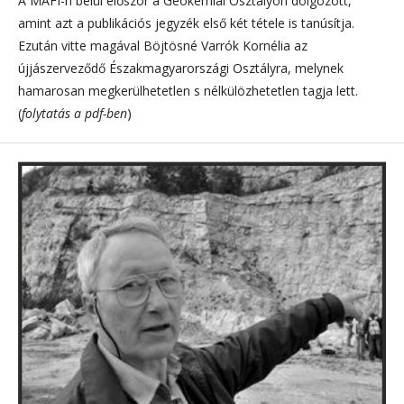
A MÁFI-n belül először a Geokémiai Osztályon dolgozott,
amint azt a publikációs jegyzék első két tétele is tanúsítja.
Ezután vitte magával Böjtösné Varrók Kornélia az
újjászerveződő Északmagyarországi Osztályra, melynek
hamarosan megkerülhetetlen s nélkülözhetetlen tagja lett.
(
folytatás a pdf-ben
)