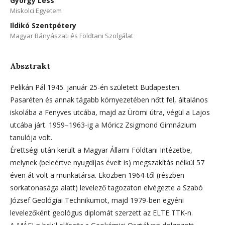
György Less
Miskolci Egyetem
Ildikó Szentpétery
Magyar Bányászati és Földtani Szolgálat
Absztrakt
Pelikán Pál 1945. január 25-én született Budapesten.
Pasaréten és annak tágabb környezetében nőtt fel, általános
iskolába a Fenyves utcába, majd az Ürömi útra, végül a Lajos
utcába járt. 1959–1963-ig a Móricz Zsigmond Gimnázium
tanulója volt.
Érettségi után került a Magyar Állami Földtani Intézetbe,
melynek (beleértve nyugdíjas éveit is) megszakítás nélkül 57
éven át volt a munkatársa. Eközben 1964-től (részben
sorkatonasága alatt) levelező tagozaton elvégezte a Szabó
József Geológiai Technikumot, majd 1979-ben egyéni
levelezőként geológus diplomát szerzett az ELTE TTK-n.