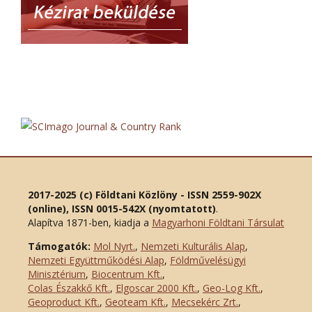
2017-2025 (c) Földtani Közlöny - ISSN 2559-902X
(online), ISSN 0015-542X (nyomtatott)
.
Alapítva 1871-ben, kiadja a
Magyarhoni Földtani Társulat
Támogatók:
Mol Nyrt.
,
Nemzeti Kulturális Alap
,
Nemzeti Együttműködési Alap
,
Földművelésügyi
Minisztérium
,
Biocentrum Kft.
,
Colas Északkő Kft
.
,
Elgoscar 2000 Kft
.
,
Geo-Log Kft.
,
Geoproduct Kft.
,
Geoteam Kft.
,
Mecsekérc Zrt.
,