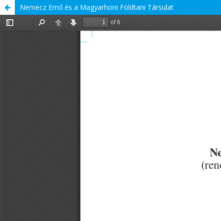
Nemecz Ernő és a Magyarhoni Földtani Társulat