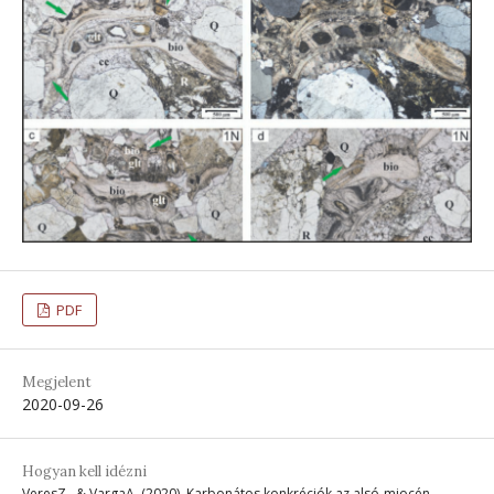
PDF
Megjelent
2020-09-26
Hogyan kell idézni
VeresZ., & VargaA. (2020). Karbonátos konkréciók az alsó-miocén