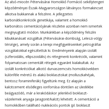
Az alsó-miocén Pétervásárai Homokkő Formáció sekélytengeri
képződményei Észak-Magyarországon látványos formakincset
alkotva bukkannak a felszínre. A jellegzetes
karbonátkonkréciók genetikája, valamint a homokkő
karbonátos cementációjának részletei azonban nem ismertek
megnyugtató módon. Munkánkban a képződmény felszíni
kibukkanásait vizsgáltuk (Pétervásárai-dombság, Leleszi-völgy
térsége), amely során a terepi megfigyeléseinket petrográfiai
vizsgálatokkal egészítettük ki. Eredményeink alapján izolált
(szferoidális, ellipszoidális) és rétegmenti konkréciók, valamint
folyamatosan cementált rétegek egyaránt kialakultak. Az
izolált konkréciókat alkotó durvaszemcsés homokkövekben
különféle méretű és alakú bioklasztokat (molluszkahéjak,
bentosz foraminiferák) figyeltünk meg. Ez alapján a
kalcitcement elsődleges ionforrása döntően az üledékbe
beágyazódó, már a lerakódáskor jelenlévő bioklaszt-
vázelemek anyaga (aragonit/kalcit) lehetett. A cementáció a
homokkőben található nukleációs pontok (pl. bioklaszt