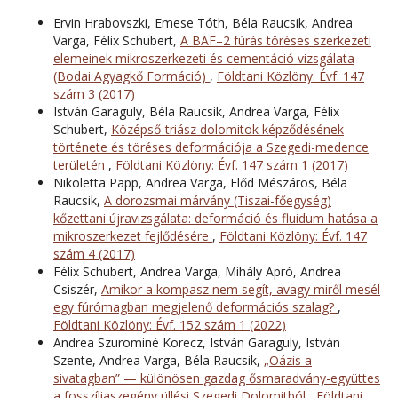
Ervin Hrabovszki, Emese Tóth, Béla Raucsik, Andrea
Varga, Félix Schubert,
A BAF–2 fúrás töréses szerkezeti
elemeinek mikroszerkezeti és cementáció vizsgálata
(Bodai Agyagkő Formáció)
,
Földtani Közlöny: Évf. 147
szám 3 (2017)
István Garaguly, Béla Raucsik, Andrea Varga, Félix
Schubert,
Középső-triász dolomitok képződésének
története és töréses deformációja a Szegedi-medence
területén
,
Földtani Közlöny: Évf. 147 szám 1 (2017)
Nikoletta Papp, Andrea Varga, Előd Mészáros, Béla
Raucsik,
A dorozsmai márvány (Tiszai-főegység)
kőzettani újravizsgálata: deformáció és fluidum hatása a
mikroszerkezet fejlődésére
,
Földtani Közlöny: Évf. 147
szám 4 (2017)
Félix Schubert, Andrea Varga, Mihály Apró, Andrea
Csiszér,
Amikor a kompasz nem segít, avagy miről mesél
egy fúrómagban megjelenő deformációs szalag?
,
Földtani Közlöny: Évf. 152 szám 1 (2022)
Andrea Szurominé Korecz, István Garaguly, István
Szente, Andrea Varga, Béla Raucsik,
„Oázis a
sivatagban” — különösen gazdag ősmaradvány-együttes
a fosszíliaszegény üllési Szegedi Dolomitból
,
Földtani