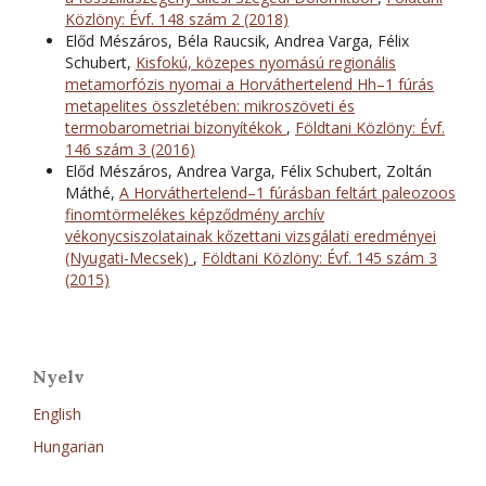
Közlöny: Évf. 148 szám 2 (2018)
Előd Mészáros, Béla Raucsik, Andrea Varga, Félix
Schubert,
Kisfokú, közepes nyomású regionális
metamorfózis nyomai a Horváthertelend Hh–1 fúrás
metapelites összletében: mikroszöveti és
termobarometriai bizonyítékok
,
Földtani Közlöny: Évf.
146 szám 3 (2016)
Előd Mészáros, Andrea Varga, Félix Schubert, Zoltán
Máthé,
A Horváthertelend–1 fúrásban feltárt paleozoos
finomtörmelékes képződmény archív
vékonycsiszolatainak kőzettani vizsgálati eredményei
(Nyugati-Mecsek)
,
Földtani Közlöny: Évf. 145 szám 3
(2015)
Nyelv
English
Hungarian