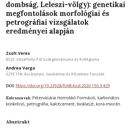
dombság, Leleszi-völgy): genetikai
megfontolások morfológiai és
petrográfiai vizsgálatok
eredményei alapján
Zsolt Veres
BSZC Vásárhelyi Pál Szakgimnáziuma és Kollégiuma
Andrea Varga
SZTE TTIK Ásványtani, Geokémiai és Kőzettani Tanszék
https://doi.org/10.23928/foldt.kozl.2020.150.3.429
DOI:
Pétervásárai Homokkő Formáció, karbonátos
Kulcsszavak:
konkréció, petrográfia, kalcitcement, bioklaszt, kora-miocén
Absztrakt