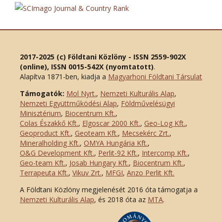
2017-2025 (c) Földtani Közlöny - ISSN 2559-902X
(online), ISSN 0015-542X (nyomtatott)
.
Alapítva 1871-ben, kiadja a
Magyarhoni Földtani Társulat
Támogatók:
Mol Nyrt.
,
Nemzeti Kulturális Alap
,
Nemzeti Együttműködési Alap
,
Földművelésügyi
Minisztérium
,
Biocentrum Kft.
,
Colas Északkő Kft
.
,
Elgoscar 2000 Kft
.
,
Geo-Log Kft.
,
Geoproduct Kft.
,
Geoteam Kft.
,
Mecsekérc Zrt.
,
Mineralholding Kft.
,
OMYA Hungária Kft.
,
O&G Development Kft
.
,
Perlit-92 Kft.
,
Intercomp Kft.
,
Geo-team Kft.
,
Josab Hungary Kft.
,
Biocentrum Kft.
,
Terrapeuta Kft.
,
Vikuv Zrt.
,
MFGI
,
Anzo Perlit Kft.
A Földtani Közlöny megjelenését 2016 óta támogatja a
Nemzeti Kulturális Alap
, és 2018 óta az
MTA
.