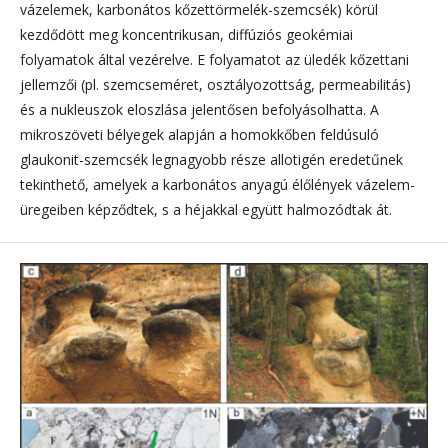
vázelemek, karbonátos kőzettörmelék-szemcsék) körül
kezdődött meg koncentrikusan, diffúziós geokémiai
folyamatok által vezérelve. E folyamatot az üledék kőzettani
jellemzői (pl. szemcseméret, osztályozottság, permeabilitás)
és a nukleuszok eloszlása jelentősen befolyásolhatta. A
mikroszöveti bélyegek alapján a homokkőben feldúsuló
glaukonit-szemcsék legnagyobb része allotigén eredetűnek
tekinthető, amelyek a karbonátos anyagú élőlények vázelem-
üregeiben képződtek, s a héjakkal együtt halmozódtak át.