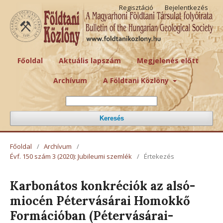
Regisztáció
Bejelentkezés
Főoldal
Aktuális lapszám
Megjelenés előtt
Archívum
A Földtani Közlöny
Keresés
Főoldal
/
Archívum
/
Évf. 150 szám 3 (2020): Jubileumi szemlék
/
Értekezés
Karbonátos konkréciók az alsó-
miocén Pétervásárai Homokkő
Formációban (Pétervásárai-