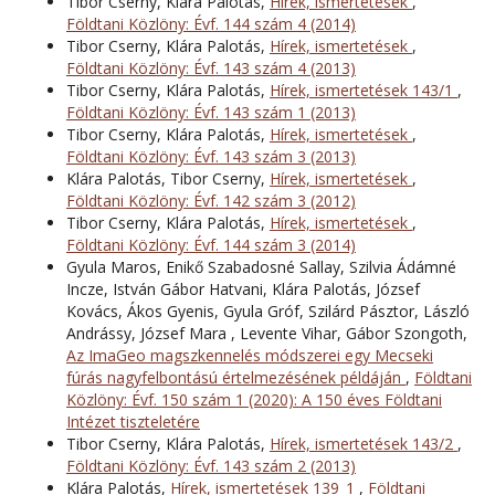
Tibor Cserny, Klára Palotás,
Hírek, ismertetések
,
Földtani Közlöny: Évf. 144 szám 4 (2014)
Tibor Cserny, Klára Palotás,
Hírek, ismertetések
,
Földtani Közlöny: Évf. 143 szám 4 (2013)
Tibor Cserny, Klára Palotás,
Hírek, ismertetések 143/1
,
Földtani Közlöny: Évf. 143 szám 1 (2013)
Tibor Cserny, Klára Palotás,
Hírek, ismertetések
,
Földtani Közlöny: Évf. 143 szám 3 (2013)
Klára Palotás, Tibor Cserny,
Hírek, ismertetések
,
Földtani Közlöny: Évf. 142 szám 3 (2012)
Tibor Cserny, Klára Palotás,
Hírek, ismertetések
,
Földtani Közlöny: Évf. 144 szám 3 (2014)
Gyula Maros, Enikő Szabadosné Sallay, Szilvia Ádámné
Incze, István Gábor Hatvani, Klára Palotás, József
Kovács, Ákos Gyenis, Gyula Gróf, Szilárd Pásztor, László
Andrássy, József Mara , Levente Vihar, Gábor Szongoth,
Az ImaGeo magszkennelés módszerei egy Mecseki
fúrás nagyfelbontású értelmezésének példáján
,
Földtani
Közlöny: Évf. 150 szám 1 (2020): A 150 éves Földtani
Intézet tiszteletére
Tibor Cserny, Klára Palotás,
Hírek, ismertetések 143/2
,
Földtani Közlöny: Évf. 143 szám 2 (2013)
Klára Palotás,
Hírek, ismertetések 139_1
,
Földtani