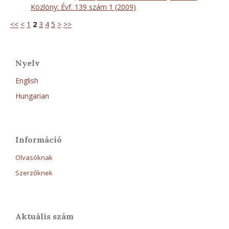
Közlöny: Évf. 139 szám 1 (2009)
<<
<
1
2
3
4
5
>
>>
Nyelv
English
Hungarian
Információ
Olvasóknak
Szerzőknek
Aktuális szám