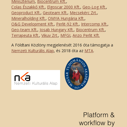
Minisztérium
,
Biocentrum Kft.
,
Colas Északkő Kft
.
,
Elgoscar 2000 Kft
.
,
Geo-Log Kft.
,
Geoproduct Kft.
,
Geoteam Kft.
,
Mecsekérc Zrt.
,
Mineralholding Kft.
,
OMYA Hungária Kft.
,
O&G Development Kft
.
,
Perlit-92 Kft.
,
Intercomp Kft.
,
Geo-team Kft.
,
Josab Hungary Kft.
,
Biocentrum Kft.
,
Terrapeuta Kft.
,
Vikuv Zrt.
,
MFGI
,
Anzo Perlit Kft.
A Földtani Közlöny megjelenését 2016 óta támogatja a
Nemzeti Kulturális Alap
, és 2018 óta az
MTA
.