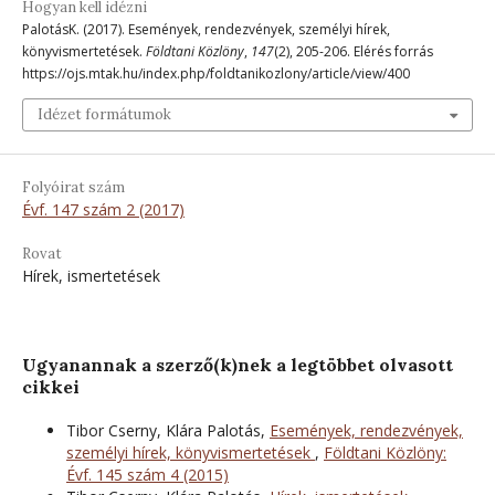
Hogyan kell idézni
PalotásK. (2017). Események, rendezvények, személyi hírek,
könyvismertetések.
Földtani Közlöny
,
147
(2), 205-206. Elérés forrás
https://ojs.mtak.hu/index.php/foldtanikozlony/article/view/400
Idézet formátumok
Folyóirat szám
Évf. 147 szám 2 (2017)
Rovat
Hírek, ismertetések
Ugyanannak a szerző(k)nek a legtöbbet olvasott
cikkei
Tibor Cserny, Klára Palotás,
Események, rendezvények,
személyi hírek, könyvismertetések
,
Földtani Közlöny:
Évf. 145 szám 4 (2015)