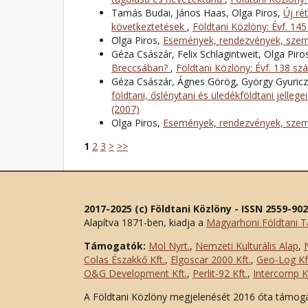
Tamás Budai, János Haas, Olga Piros,
Új ré
következtetések
,
Földtani Közlöny: Évf. 14
Olga Piros,
Események, rendezvények, szemé
Géza Császár, Felix Schlagintweit, Olga Piro
Breccsában?
,
Földtani Közlöny: Évf. 138 sz
Géza Császár, Ágnes Görög, György Gyuricza
földtani, őslénytani és üledékföldtani jellege
(2007)
Olga Piros,
Események, rendezvények, szemé
1
2
3
>
>>
2017-2025 (c) Földtani Közlöny - ISSN 2559-90
Alapítva 1871-ben, kiadja a
Magyarhoni Földtani T
Támogatók:
Mol Nyrt.
,
Nemzeti Kulturális Alap
,
Colas Északkő Kft
.
,
Elgoscar 2000 Kft
.
,
Geo-Log Kf
O&G Development Kft
.
,
Perlit-92 Kft.
,
Intercomp Kf
A Földtani Közlöny megjelenését 2016 óta támog