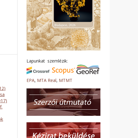
Lapunkat szemlézik:
EPA
,
MTA Real
,
MTMT
12)
ása
017)
f.
ók