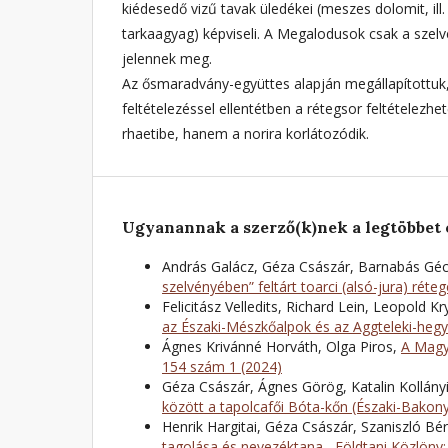
kiédesedő vizű tavak üledékei (meszes dolomit, ill.
tarkaagyag) képviseli. A Megalodusok csak a szelv
jelennek meg.
Az ősmaradvány-együttes alapján megállapítottuk,
feltételezéssel ellentétben a rétegsor feltételezhe
rhaetibe, hanem a norira korlátozódik.
Ugyanannak a szerző(k)nek a legtöbbet 
András Galácz, Géza Császár, Barnabás Géc
szelvényében” feltárt toarci (alsó-jura) rét
Felicitász Velledits, Richard Lein, Leopold 
az Északi-Mészkőalpok és az Aggteleki-hegy
Ágnes Krivánné Horváth, Olga Piros,
A Magy
154 szám 1 (2024)
Géza Császár, Ágnes Görög, Katalin Kollány
között a tapolcafői Bóta-kőn (Északi-Bakon
Henrik Hargitai, Géza Császár, Szaniszló Bér
tagolása és nevezéktana
,
Földtani Közlöny: