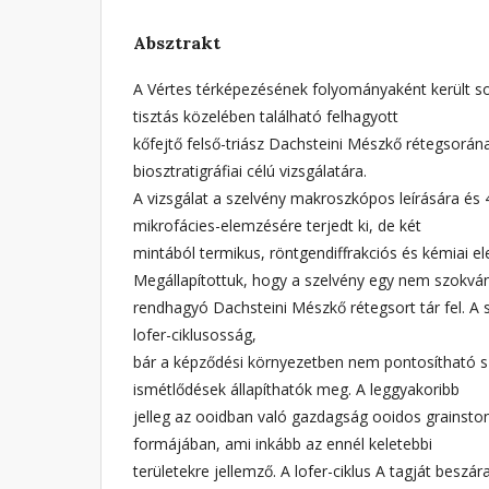
Absztrakt
A Vértes térképezésének folyományaként került 
tisztás közelében található felhagyott
kőfejtő felső-triász Dachsteini Mészkő rétegsorán
biosztratigráfiai célú vizsgálatára.
A vizsgálat a szelvény makroszkópos leírására és 
mikrofácies-elemzésére terjedt ki, de két
mintából termikus, röntgendiffrakciós és kémiai el
Megállapítottuk, hogy a szelvény egy nem szokván
rendhagyó Dachsteini Mészkő rétegsort tár fel. A 
lofer-ciklusosság,
bár a képződési környezetben nem pontosítható 
ismétlődések állapíthatók meg. A leggyakoribb
jelleg az ooidban való gazdagság ooidos grainston
formájában, ami inkább az ennél keletebbi
területekre jellemző. A lofer-ciklus A tagját beszára