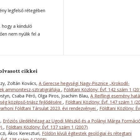
ény legfelső rétegében
 hogy a kiinduló
tően nem nyúlik fel a
olvasott cikkei
zy, Zoltán Kovács,
A Gerecse hegységi Nagy-Pisznice „Krokodil-
egek ammonitesz-sztratigráfiája
,
Földtani Közlöny: Évf. 142 szám 1 (20
Krystyn, Csaba Péró, Olga Piros, Joachim Blau,
A Reiflingi esemény hat
ség középső-triász fejlődésére
,
Földtani Közlöny: Évf. 147 szám 1 (2
arhoni Földtani Társulat 2023. évi rendezvényei
,
Földtani Közlöny: Év
i,
Eróziós üledékhézag az Ugodi Mészkő és a Polányi Márga Formáci
y)
,
Földtani Közlöny: Évf. 137 szám 1 (2007)
czi, Ákos Kereszturi,
Földön kívüli égitestek geológiai és rétegtani
 Évf. 138 szám 4 (2008)