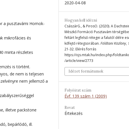
2020-04-08
Hogyan kell idézni
sor a pusztavámi Homok-
CsászárG., & PirosO. (2020). A Dachstei
Mészkő Formáció Pusztavám térségéb
ak mikrofácies és
feltárt legfelső rétegei a falutól délre es
kőfejtő rétegsorában.
Földtani Közlöny
,
21-32. Elérés forrás
40 minta részletes
https://ojs.mtak.hu/index.php/foldtanik
/article/view/2773
emzés is történt.
Idézet formátumok
yos, de nem is teljesen
szelvényre nem jellemző a
Folyóirat szám
szabályszerűséggel
Évf. 139 szám 1 (2009)
Rovat
e, illetve packstone
Értekezés
dó, bepárlódó, ill.