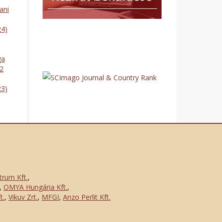
ani
24)
ga
 2
23)
trum Kft.
,
,
OMYA Hungária Kft.
,
t.
,
Vikuv Zrt.
,
MFGI
,
Anzo Perlit Kft.