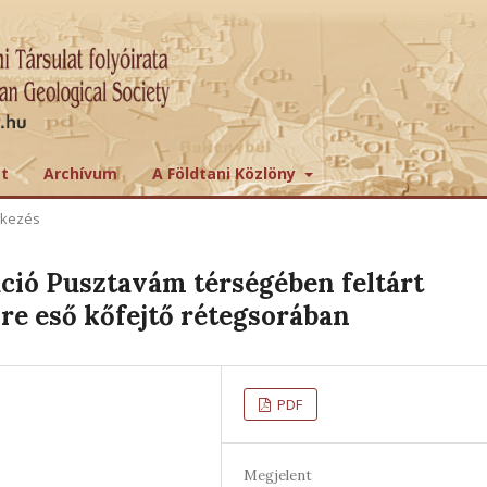
tt
Archívum
A Földtani Közlöny
ekezés
ció Pusztavám térségében feltárt
élre eső kőfejtő rétegsorában
PDF
Megjelent