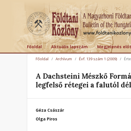
Főoldal
Aktuális lapszám
Megjelenés elő
Főoldal
/
Archívum
/
Évf. 139 szám 1 (2009)
/
Ért
A Dachsteini Mészkő Formá
legfelső rétegei a falutól d
Géza Császár
Olga Piros