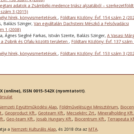
tegtani adatok a Zsámbéki-medence triász aljzatából – szerkezetföldt
5 szám 3 (2015)
lyi hírek, könyvismertetések
,
Földtani Közlöny: Évf. 154 szám 2 (20
s, Balázs Szinger,
Van egyáltalán Dachsteini Mészkő a Felsővadácsi
ám 1 (2008)
, Ágnes Sieglné Farkas, István Szente, Balázs Szinger,
A Vasasi Már
i a Zsibrik és Ofalu közötti területen
,
Földtani Közlöny: Évf. 137 szám
lyi hírek, könyvismertetések
,
Földtani Közlöny: Évf. 153 szám 3 (20
2X (online), ISSN 0015-542X (nyomtatott)
.
ársulat
Nemzeti Együttműködési Alap
,
Földművelésügyi Minisztérium
,
Biocen
t.
,
Geoproduct Kft.
,
Geoteam Kft.
,
Mecsekérc Zrt.
,
Mineralholding Kft.
t.
,
Geo-team Kft.
,
Josab Hungary Kft.
,
Biocentrum Kft.
,
Terrapeuta Kf
atja a
Nemzeti Kulturális Alap
, és 2018 óta az
MTA
.