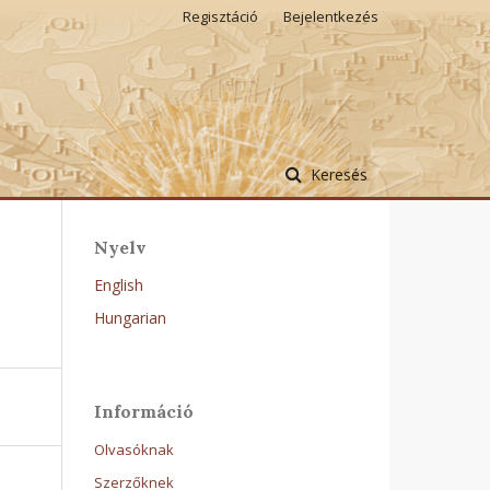
Regisztáció
Bejelentkezés
Keresés
Nyelv
English
Hungarian
Információ
Olvasóknak
Szerzőknek