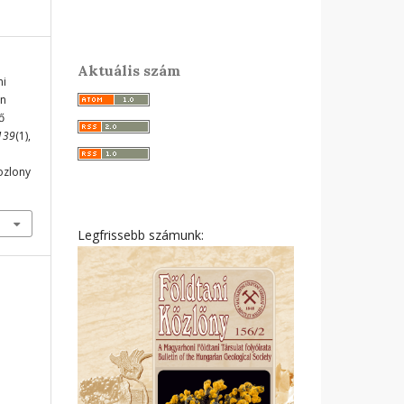
Aktuális szám
ni
en
ő
139
(1),
ozlony
Legfrissebb számunk: