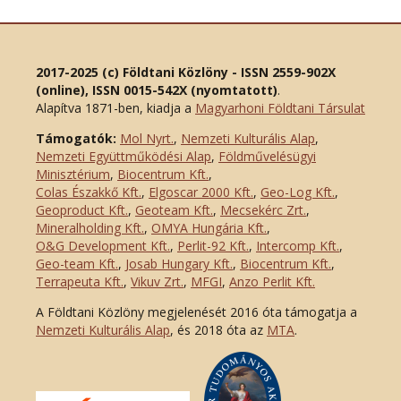
2017-2025 (c) Földtani Közlöny - ISSN 2559-902X
(online), ISSN 0015-542X (nyomtatott)
.
Alapítva 1871-ben, kiadja a
Magyarhoni Földtani Társulat
Támogatók:
Mol Nyrt.
,
Nemzeti Kulturális Alap
,
Nemzeti Együttműködési Alap
,
Földművelésügyi
Minisztérium
,
Biocentrum Kft.
,
Colas Északkő Kft
.
,
Elgoscar 2000 Kft
.
,
Geo-Log Kft.
,
Geoproduct Kft.
,
Geoteam Kft.
,
Mecsekérc Zrt.
,
Mineralholding Kft.
,
OMYA Hungária Kft.
,
O&G Development Kft
.
,
Perlit-92 Kft.
,
Intercomp Kft.
,
Geo-team Kft.
,
Josab Hungary Kft.
,
Biocentrum Kft.
,
Terrapeuta Kft.
,
Vikuv Zrt.
,
MFGI
,
Anzo Perlit Kft.
A Földtani Közlöny megjelenését 2016 óta támogatja a
Nemzeti Kulturális Alap
, és 2018 óta az
MTA
.