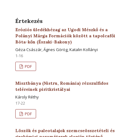
Értekezés
Eróziós üledékhézag az Ugodi Mészkő és a
Polányi Márga Formációk között a tapolcafői
Bóta-kőn (Északi-Bakony)
Géza Császár, Ágnes Görög, Katalin Kollányi
1-16
PDF
Misztbánya (Nistru, Románia) rézszulfidos
teléreinek piritkristályai
Károly Réthy
17-22
PDF
Löszök és paleotalajok szemcseösszetételi és
geokémiai paraméterek alapján történő