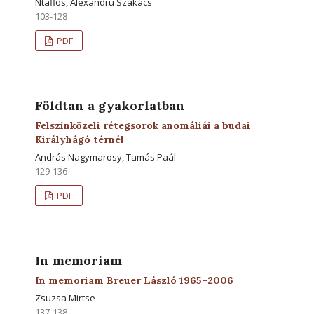
Ntaflos, Alexandru Szakács
103-128
PDF
Földtan a gyakorlatban
Felszínközeli rétegsorok anomáliái a budai
Királyhágó térnél
András Nagymarosy, Tamás Paál
129-136
PDF
In memoriam
In memoriam Breuer László 1965–2006
Zsuzsa Mirtse
137-138