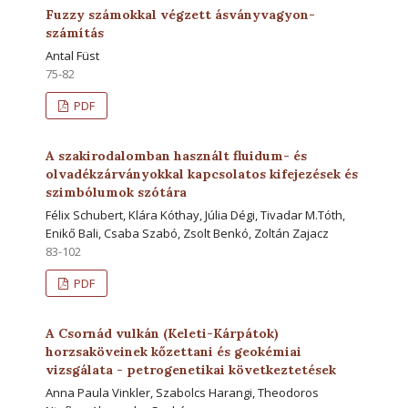
Fuzzy számokkal végzett ásványvagyon-
számítás
Antal Füst
75-82
PDF
A szakirodalomban használt fluidum- és
olvadékzárványokkal kapcsolatos kifejezések és
szimbólumok szótára
Félix Schubert, Klára Kóthay, Júlia Dégi, Tivadar M.Tóth,
Enikő Bali, Csaba Szabó, Zsolt Benkó, Zoltán Zajacz
83-102
PDF
A Csornád vulkán (Keleti-Kárpátok)
horzsaköveinek kőzettani és geokémiai
vizsgálata - petrogenetikai következtetések
Anna Paula Vinkler, Szabolcs Harangi, Theodoros