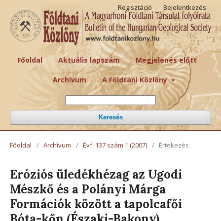
Regisztáció
Bejelentkezés
Főoldal
Aktuális lapszám
Megjelenés előtt
Archívum
A Földtani Közlöny
Keresés
Főoldal
/
Archívum
/
Évf. 137 szám 1 (2007)
/
Értekezés
Eróziós üledékhézag az Ugodi
Mészkő és a Polányi Márga
Formációk között a tapolcafői
Bóta-kőn (Északi-Bakony)