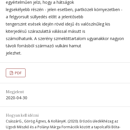
egyértelműen jelzi, hogy a hátságok
legsekélyebb részén - jelen esetben, partközeli környezetben -
a felgyorsult süllyedés előtt a jelentősebb
tengerszint esések idején rövid idejű és valószínűleg kis
kiterjedésű szárazulattá válással másutt is
számolhatunk. A szerény szmektittartalom ugyanakkor nagyon
távoli forrásból származó vulkáni hamut
jelezhet.
PDF
Megjelent
2020-04-30
Hogyan kell idézni
CsászárG., Görög Ágnes, & KollányiK. (2020). Eróziós üledékhézag az
Ugodi Mészkő és a Polányi Márga Formációk között a tapolcafői Bóta-