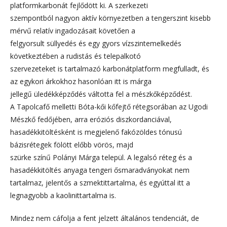
platformkarbonát fejlődött ki. A szerkezeti
szempontból nagyon aktív környezetben a tengerszint kisebb
mérvű relatív ingadozásait követően a
felgyorsult süllyedés és egy gyors vízszintemelkedés
következtében a rudistás és telepalkotó
szervezeteket is tartalmazó karbonátplatform megfulladt, és
az egykori árkokhoz hasonlóan itt is márga
jellegű üledékképződés váltotta fel a mészkőképződést.
A Tapolcafő melletti Bóta-kői kőfejtő rétegsorában az Ugodi
Mészkő fedőjében, arra eróziós diszkordanciával,
hasadékkitöltésként is megjelenő fakózöldes tónusú
bázisrétegek fölött előbb vörös, majd
szürke színű Polányi Márga települ. A legalsó réteg és a
hasadékkitöltés anyaga tengeri ősmaradványokat nem
tartalmaz, jelentős a szmektittartalma, és egyúttal itt a
legnagyobb a kaolinittartalma is.
Mindez nem cáfolja a fent jelzett általános tendenciát, de