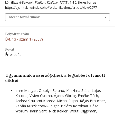
kőn (Északi-Bakony).
Földtani Közlöny
,
137
(1), 1-16. Elérés forrás
https://ojs.mtak.hu/index.php/foldtanikozlony/article/view/2977
Idézet formátumok
Folyóirat szám
Évf. 137 szám 1 (2007)
Rovat
Értekezés
Ugyanannak a szerző(k)nek a legtöbbet olvasott
cikkei
Imre Magyar, Orsolya Sztanó, Krisztina Sebe, Lajos
Katona, Vivien Csoma, Ágnes Görög, Emőke Tóth,
Andrea Szuromi-Korecz, Michal Šujan, Régis Braucher,
Zsófia Ruszkiczay-Rüdiger, Balázs Koroknai, Géza
Wórum, Karin Sant, Nick Kelder, Wout Krijgsman,