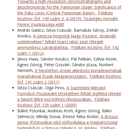
Towards a high-resolution chronostratigraphy and
geochronology for the Pannonian Stage: Significance of
the Paks cores (Central Pannonian Basin)
,
Földtani
Közlöny: Évf. 149 szám 3, 4 (2019): Tisztelgés Horváth
Ferenc munkássága előtt
András Galácz, Géza Császár, Barnabás Géczy, Zoltán
Kovács,
A Gerecse hegységi Nagy-Pisznice „Krokodil-
szelvényében” feltárt toarci (alsó-jura) rétegek
ammonitesz-sztratigráfiája
,
Földtani Közlöny: Évf. 142
szám 1 (2012)
János Haas, Sándor Kovács, Pál Pelikán, Szilvia Kövér,
Ágnes Görög, Péter Ozsvárt, Sándor Józsa, Norbert
Németh,
A Neotethys-óceán akkréciós komplexumának
maradványai Észak-Magyarországon
,
Földtani Közlöny:
Évf. 141 szám 2 (2011)
Géza Császár, Olga Piros,
A Dachsteini Mészkő
Formáció Pusztavám térségében feltárt legfelső rétegei
a falutól délre eső kőfejtő rétegsorában
,
Földtani
Közlöny: Évf. 139 szám 1 (2009)
Bálint Polonkai, Andreas Kroh, Ágnes Görög, Ildikó
Selmeczi, Mihály Dunai, Emese Réka Bodor,
A Brissus
genus (Echinoidea) első előfordulása a magyarországi
badeniből és a Brissus mihalyi n. sp. leírása
,
Földtani