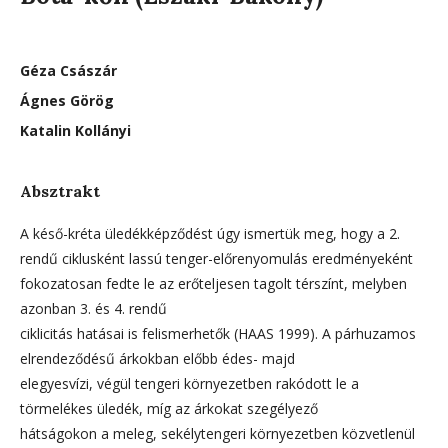
Géza Császár
Ágnes Görög
Katalin Kollányi
Absztrakt
A késő-kréta üledékképződést úgy ismertük meg, hogy a 2.
rendű ciklusként lassú tenger-előrenyomulás eredményeként
fokozatosan fedte le az erőteljesen tagolt térszínt, melyben
azonban 3. és 4. rendű
ciklicitás hatásai is felismerhetők (HAAS 1999). A párhuzamos
elrendeződésű árkokban előbb édes- majd
elegyesvízi, végül tengeri környezetben rakódott le a
törmelékes üledék, míg az árkokat szegélyező
hátságokon a meleg, sekélytengeri környezetben közvetlenül