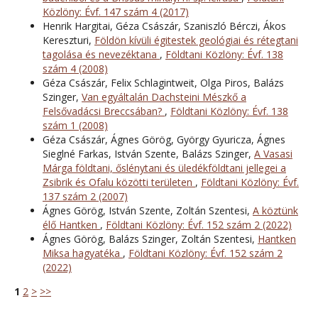
Közlöny: Évf. 147 szám 4 (2017)
Henrik Hargitai, Géza Császár, Szaniszló Bérczi, Ákos
Kereszturi,
Földön kívüli égitestek geológiai és rétegtani
tagolása és nevezéktana
,
Földtani Közlöny: Évf. 138
szám 4 (2008)
Géza Császár, Felix Schlagintweit, Olga Piros, Balázs
Szinger,
Van egyáltalán Dachsteini Mészkő a
Felsővadácsi Breccsában?
,
Földtani Közlöny: Évf. 138
szám 1 (2008)
Géza Császár, Ágnes Görög, György Gyuricza, Ágnes
Sieglné Farkas, István Szente, Balázs Szinger,
A Vasasi
Márga földtani, őslénytani és üledékföldtani jellegei a
Zsibrik és Ofalu közötti területen
,
Földtani Közlöny: Évf.
137 szám 2 (2007)
Ágnes Görög, István Szente, Zoltán Szentesi,
A köztünk
élő Hantken
,
Földtani Közlöny: Évf. 152 szám 2 (2022)
Ágnes Görög, Balázs Szinger, Zoltán Szentesi,
Hantken
Miksa hagyatéka
,
Földtani Közlöny: Évf. 152 szám 2
(2022)
1
2
>
>>