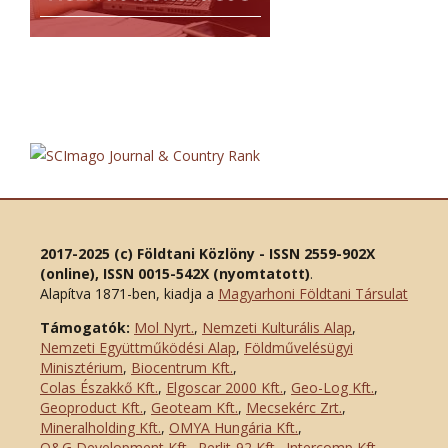
2017-2025 (c) Földtani Közlöny - ISSN 2559-902X
(online), ISSN 0015-542X (nyomtatott)
.
Alapítva 1871-ben, kiadja a
Magyarhoni Földtani Társulat
Támogatók:
Mol Nyrt.
,
Nemzeti Kulturális Alap
,
Nemzeti Együttműködési Alap
,
Földművelésügyi
Minisztérium
,
Biocentrum Kft.
,
Colas Északkő Kft
.
,
Elgoscar 2000 Kft
.
,
Geo-Log Kft.
,
Geoproduct Kft.
,
Geoteam Kft.
,
Mecsekérc Zrt.
,
Mineralholding Kft.
,
OMYA Hungária Kft.
,
O&G Development Kft
.
,
Perlit-92 Kft.
,
Intercomp Kft.
,