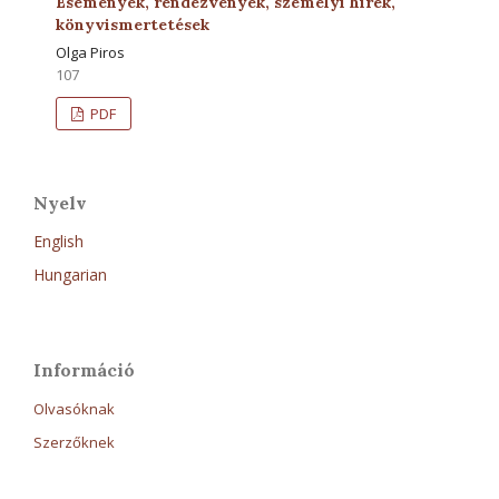
Események, rendezvények, személyi hírek,
könyvismertetések
Olga Piros
107
PDF
Nyelv
English
Hungarian
Információ
Olvasóknak
Szerzőknek