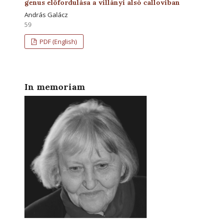
genus előfordulása a villányi alsó calloviban
András Galácz
59
PDF (English)
In memoriam