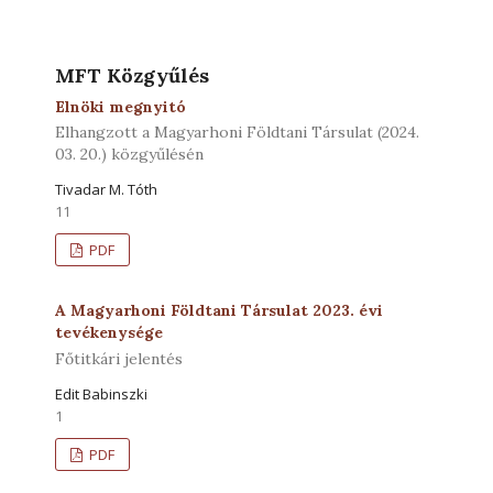
MFT Közgyűlés
Elnöki megnyitó
Elhangzott a Magyarhoni Földtani Társulat (2024.
03. 20.) közgyűlésén
Tivadar M. Tóth
11
PDF
A Magyarhoni Földtani Társulat 2023. évi
tevékenysége
Főtitkári jelentés
Edit Babinszki
1
PDF