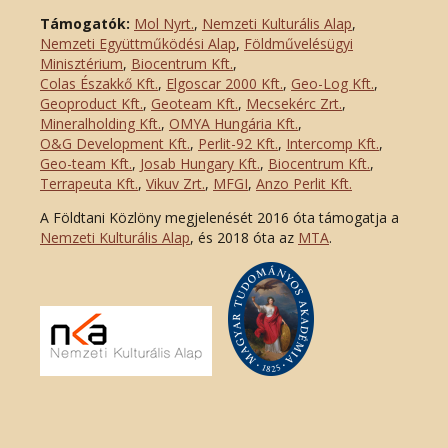
Támogatók:
Mol Nyrt.
,
Nemzeti Kulturális Alap
,
Nemzeti Együttműködési Alap
,
Földművelésügyi
Minisztérium
,
Biocentrum Kft.
,
Colas Északkő Kft
.
,
Elgoscar 2000 Kft
.
,
Geo-Log Kft.
,
Geoproduct Kft.
,
Geoteam Kft.
,
Mecsekérc Zrt.
,
Mineralholding Kft.
,
OMYA Hungária Kft.
,
O&G Development Kft
.
,
Perlit-92 Kft.
,
Intercomp Kft.
,
Geo-team Kft.
,
Josab Hungary Kft.
,
Biocentrum Kft.
,
Terrapeuta Kft.
,
Vikuv Zrt.
,
MFGI
,
Anzo Perlit Kft.
A Földtani Közlöny megjelenését 2016 óta támogatja a
Nemzeti Kulturális Alap
, és 2018 óta az
MTA
.