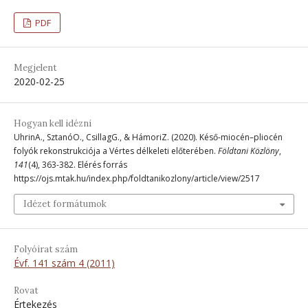
PDF
Megjelent
2020-02-25
Hogyan kell idézni
UhrinA., SztanóO., CsillagG., & HámoriZ. (2020). Késő-miocén–pliocén
folyók rekonstrukciója a Vértes délkeleti előterében.
Földtani Közlöny
,
141
(4), 363-382. Elérés forrás
https://ojs.mtak.hu/index.php/foldtanikozlony/article/view/2517
Idézet formátumok
Folyóirat szám
Évf. 141 szám 4 (2011)
Rovat
Értekezés