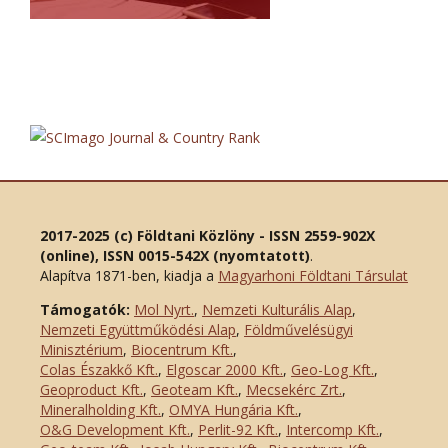
2017-2025 (c) Földtani Közlöny - ISSN 2559-902X
(online), ISSN 0015-542X (nyomtatott)
.
Alapítva 1871-ben, kiadja a
Magyarhoni Földtani Társulat
Támogatók:
Mol Nyrt.
,
Nemzeti Kulturális Alap
,
Nemzeti Együttműködési Alap
,
Földművelésügyi
Minisztérium
,
Biocentrum Kft.
,
Colas Északkő Kft
.
,
Elgoscar 2000 Kft
.
,
Geo-Log Kft.
,
Geoproduct Kft.
,
Geoteam Kft.
,
Mecsekérc Zrt.
,
Mineralholding Kft.
,
OMYA Hungária Kft.
,
O&G Development Kft
.
,
Perlit-92 Kft.
,
Intercomp Kft.
,