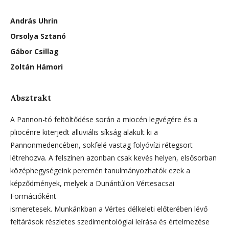
András Uhrin
Orsolya Sztanó
Gábor Csillag
Zoltán Hámori
Absztrakt
A Pannon-tó feltöltődése során a miocén legvégére és a
pliocénre kiterjedt alluviális síkság alakult ki a
Pannonmedencében, sokfelé vastag folyóvízi rétegsort
létrehozva. A felszínen azonban csak kevés helyen, elsősorban
középhegységeink peremén tanulmányozhatók ezek a
képződmények, melyek a Dunántúlon Vértesacsai
Formációként
ismeretesek. Munkánkban a Vértes délkeleti előterében lévő
feltárások részletes szedimentológiai leírása és értelmezése