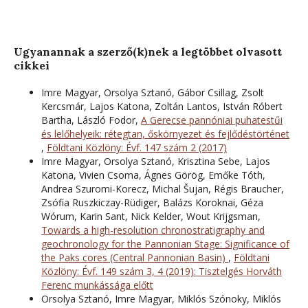
Ugyanannak a szerző(k)nek a legtöbbet olvasott
cikkei
Imre Magyar, Orsolya Sztanó, Gábor Csillag, Zsolt
Kercsmár, Lajos Katona, Zoltán Lantos, István Róbert
Bartha, László Fodor,
A Gerecse pannóniai puhatestűi
és lelőhelyeik: rétegtan, őskörnyezet és fejlődéstörténet
,
Földtani Közlöny: Évf. 147 szám 2 (2017)
Imre Magyar, Orsolya Sztanó, Krisztina Sebe, Lajos
Katona, Vivien Csoma, Ágnes Görög, Emőke Tóth,
Andrea Szuromi-Korecz, Michal Šujan, Régis Braucher,
Zsófia Ruszkiczay-Rüdiger, Balázs Koroknai, Géza
Wórum, Karin Sant, Nick Kelder, Wout Krijgsman,
Towards a high-resolution chronostratigraphy and
geochronology for the Pannonian Stage: Significance of
the Paks cores (Central Pannonian Basin)
,
Földtani
Közlöny: Évf. 149 szám 3, 4 (2019): Tisztelgés Horváth
Ferenc munkássága előtt
Orsolya Sztanó, Imre Magyar, Miklós Szónoky, Miklós