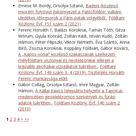
Emese M. Bordy, Orsolya Sztanó,
Badeni (középső
miocén) folyóvízi őskörnyezet a Palócföldön: vulkáni-
üledékes rétegsorok a Páris-patak völgyéből
,
Földtani
Közlöny: Évf. 151 szám 2 (2021)
Ferenc Horváth †, Balázs Koroknai, Tamás Tóth, Géza
Wórum, Gyula Konrád, Zoltán Kádi, István Kudó, Zoltán
Hámori, Péter Filipszki, Viktor Németh, Éva Szántó, Anna
Bíró, Zsuzsa Koroknai, Koppány Földvári, Gábor Kovács,
A „Kapos-vonal” középső szakaszának szerkezeti-
mélyföldtani viszonyai és neotektonikai jellegei a
legújabb geofizikai vizsgálatok tükrében
,
Földtani
Közlöny: Évf. 149 szám 3, 4 (2019): Tisztelgés Horváth
Ferenc munkássága előtt
Gábor Csillag, Orsolya Sztanó, Imre Magyar, Zoltán
Hámori,
A Kállai Kavics települési helyzete a Tapolcai-
medencében geoelektromos szelvények és fúrási
adatok tükrében
,
Földtani Közlöny: Évf. 140 szám 2
(2010)
1
2
3
4
>
>>