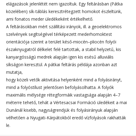
elágazások jelenlétét nem igazoltuk. Egy feltárásban (Pátka
közelében) sík-táblás keresztrétegzett homokot észleltünk,
ami fonatos meder üledékeként értékelhető.
A feltárásokban mért szállítási irányok, ill. a geoelektromos
szelvények segítségével térképezett mederhomoktest
orientációja szerint a terület késő-miocén–pliocén folyói
északnyugatról délkelet felé tartottak, a stabil helyzetű, kis
kanyargósságú medrek alapján igen kis esésű alluviális
síkságon keresztül. A pátkai feltárás példája azonban azt
mutatja,
hogy közeli vetők aktivitása helyenként mind a folyásirányt,
mind a folyóstílust jelentősen befolyásolhatta. A folyók
maximális mélysége rétegformáik vastagsága alapján 4–7
méterre tehető, tehát a Vértesacsai Formáció üledékeit a mai
Dunánál kisebb, nagyságrendjük és folyásirányuk alapján
vélhetően a Nyugati-Kárpátokból eredő vízfolyások rakhatták
le.