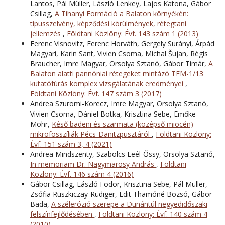
Lantos, Pál Müller, László Lenkey, Lajos Katona, Gábor
Csillag,
A Tihanyi Formáció a Balaton környékén:
típusszelvény, képződési körülmények, rétegtani
jellemzés
,
Földtani Közlöny: Évf. 143 szám 1 (2013)
Ferenc Visnovitz, Ferenc Horváth, Gergely Surányi, Árpád
Magyari, Karin Sant, Vivien Csoma, Michal Šujan, Régis
Braucher, Imre Magyar, Orsolya Sztanó, Gábor Timár,
A
Balaton alatti pannóniai rétegeket mintázó TFM-1/13
kutatófúrás komplex vizsgálatának eredményei
,
Földtani Közlöny: Évf. 147 szám 3 (2017)
Andrea Szuromi-Korecz, Imre Magyar, Orsolya Sztanó,
Vivien Csoma, Dániel Botka, Krisztina Sebe, Emőke
Mohr,
Késő badeni és szarmata (középső miocén)
mikrofosszíliák Pécs-Danitzpusztáról
,
Földtani Közlöny:
Évf. 151 szám 3, 4 (2021)
Andrea Mindszenty, Szabolcs Leél-Őssy, Orsolya Sztanó,
In memoriam Dr. Nagymarosy András
,
Földtani
Közlöny: Évf. 146 szám 4 (2016)
Gábor Csillag, László Fodor, Krisztina Sebe, Pál Müller,
Zsófia Ruszkiczay-Rüdiger, Edit Thamóné Bozsó, Gábor
Bada,
A szélerózió szerepe a Dunántúl negyedidőszaki
felszínfejlődésében
,
Földtani Közlöny: Évf. 140 szám 4
(2010)