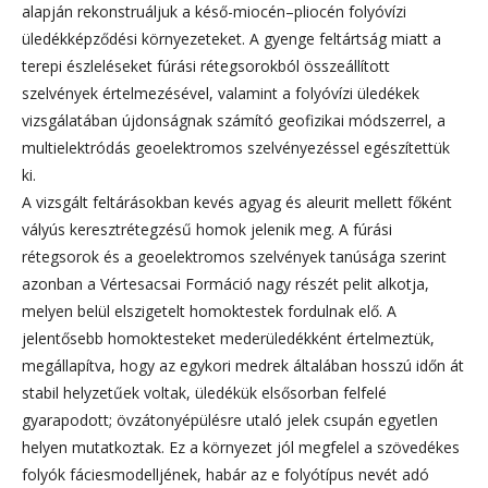
alapján rekonstruáljuk a késő-miocén–pliocén folyóvízi
üledékképződési környezeteket. A gyenge feltártság miatt a
terepi észleléseket fúrási rétegsorokból összeállított
szelvények értelmezésével, valamint a folyóvízi üledékek
vizsgálatában újdonságnak számító geofizikai módszerrel, a
multielektródás geoelektromos szelvényezéssel egészítettük
ki.
A vizsgált feltárásokban kevés agyag és aleurit mellett főként
vályús keresztrétegzésű homok jelenik meg. A fúrási
rétegsorok és a geoelektromos szelvények tanúsága szerint
azonban a Vértesacsai Formáció nagy részét pelit alkotja,
melyen belül elszigetelt homoktestek fordulnak elő. A
jelentősebb homoktesteket mederüledékként értelmeztük,
megállapítva, hogy az egykori medrek általában hosszú időn át
stabil helyzetűek voltak, üledékük elsősorban felfelé
gyarapodott; övzátonyépülésre utaló jelek csupán egyetlen
helyen mutatkoztak. Ez a környezet jól megfelel a szövedékes
folyók fáciesmodelljének, habár az e folyótípus nevét adó