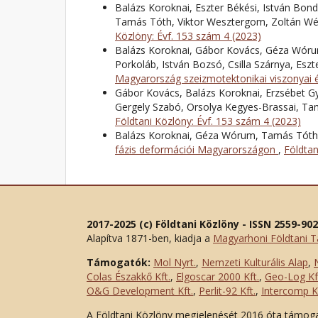
Balázs Koroknai, Eszter Békési, István Bond
Tamás Tóth, Viktor Wesztergom, Zoltán W
Közlöny: Évf. 153 szám 4 (2023)
Balázs Koroknai, Gábor Kovács, Géza Wórum,
Porkoláb, István Bozsó, Csilla Szárnya, Esz
Magyarország szeizmotektonikai viszonyai 
Gábor Kovács, Balázs Koroknai, Erzsébet Gy
Gergely Szabó, Orsolya Kegyes-Brassai, T
Földtani Közlöny: Évf. 153 szám 4 (2023)
Balázs Koroknai, Géza Wórum, Tamás Tóth,
fázis deformációi Magyarországon
,
Földtan
2017-2025 (c) Földtani Közlöny - ISSN 2559-90
Alapítva 1871-ben, kiadja a
Magyarhoni Földtani T
Támogatók:
Mol Nyrt.
,
Nemzeti Kulturális Alap
,
Colas Északkő Kft
.
,
Elgoscar 2000 Kft
.
,
Geo-Log Kf
O&G Development Kft
.
,
Perlit-92 Kft.
,
Intercomp Kf
A Földtani Közlöny megjelenését 2016 óta támog