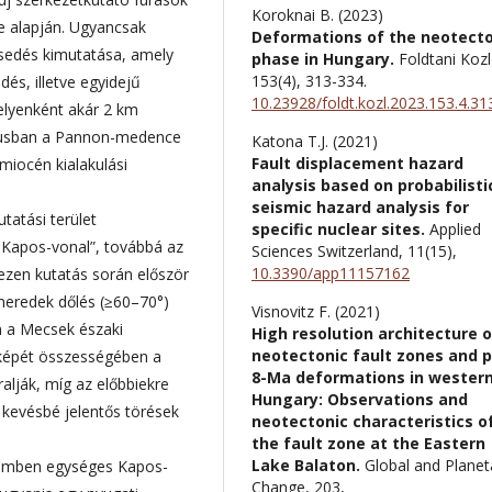
Koroknai B. (2023)
e alapján. Ugyancsak
Deformations of the neotecto
esedés kimutatása, amely
phase in Hungary.
Foldtani Koz
153
(4),
313-334.
dés, illetve egyidejű
10.23928/foldt.kozl.2023.153.4.31
helyenként akár 2 km
tusban a Pannon-medence
Katona T.J. (2021)
Fault displacement hazard
miocén kialakulási
analysis based on probabilisti
seismic hazard analysis for
tatási terület
specific nuclear sites.
Applied
Kapos-vonal”, továbbá az
Sciences Switzerland,
11
(15),
10.3390/app11157162
zen kutatás során először
meredek dőlés (≥60–70°)
Visnovitz F. (2021)
n a Mecsek északi
High resolution architecture o
neotectonic fault zones and p
i képét összességében a
8-Ma deformations in wester
alják, míg az előbbiekre
Hungary: Observations and
kevésbé jelentős törések
neotectonic characteristics o
the fault zone at the Eastern
Lake Balaton.
Global and Planet
elemben egységes Kapos-
Change,
203
,