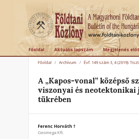
Főoldal
Aktuális lapszám
Megjelenés elő
Főoldal
/
Archívum
/
Évf. 149 szám 3, 4 (2019): Ti
A „Kapos-vonal” középső s
viszonyai és neotektonikai j
tükrében
Ferenc Horváth †
Geomega Kft.