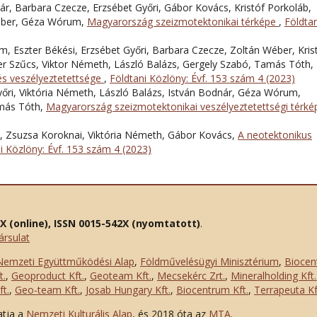
ár, Barbara Czecze, Erzsébet Győri, Gábor Kovács, Kristóf Porkoláb,
éber, Géza Wórum,
Magyarország szeizmotektonikai térképe
,
Földtan
 Eszter Békési, Erzsébet Győri, Barbara Czecze, Zoltán Wéber, Kris
ter Szűcs, Viktor Németh, László Balázs, Gergely Szabó, Tamás Tóth,
és veszélyeztetettsége
,
Földtani Közlöny: Évf. 153 szám 4 (2023)
őri, Viktória Németh, László Balázs, István Bodnár, Géza Wórum,
amás Tóth,
Magyarország szeizmotektonikai veszélyeztetettségi térk
 Zsuzsa Koroknai, Viktória Németh, Gábor Kovács,
A neotektonikus
i Közlöny: Évf. 153 szám 4 (2023)
2X (online), ISSN 0015-542X (nyomtatott)
.
ársulat
Nemzeti Együttműködési Alap
,
Földművelésügyi Minisztérium
,
Biocen
t.
,
Geoproduct Kft.
,
Geoteam Kft.
,
Mecsekérc Zrt.
,
Mineralholding Kft.
t.
,
Geo-team Kft.
,
Josab Hungary Kft.
,
Biocentrum Kft.
,
Terrapeuta Kf
atja a
Nemzeti Kulturális Alap
, és 2018 óta az
MTA
.