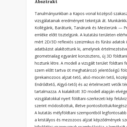
Absztrakt
Tanulmányunkban a Kapos-vonal középső szakaszá
vizsgálatainak eredményeit tekintjük át. Munkánkka
Kollégánk, Barátunk, Tanárunk és Mesterünk — Pr
emléke előtt tisztelgünk. A kutatási területen elér
mért 2D/3D reflexiós szeizmikus és fúrási adatok 
adatbázist alakítottunk ki, amelynek értelmezéséve
geometriailag egyaránt konzisztens, új 3D földtani
hoztunk létre. A modell a vizsgált terület földtani 
szem előtt tartva öt meghatározó jelentőségű föld
(prekainozoos aljzat-tető, alsó-miocén tető, közé
Endrődtető, Algyő-tető) és az értelmezett vetők t
tartalmazza. A kialakított 3D modell alapján elvég
vizsgálatokkal nyert földtani-szerkezeti kép felülvi
szerint módosítottuk, illetve pontosítottuk/kiegészí
A kutatás mélyföldtani szempontból legfontosabb
a kristályos és mezozoos aljzat képződmények szer
kifejlődési viszonyainak reambulációja a lemélyült