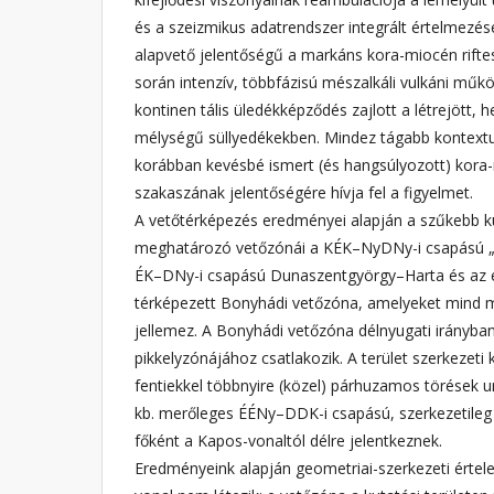
és a szeizmikus adatrendszer integrált értelmezés
alapvető jelentőségű a markáns kora-miocén rift
során intenzív, többfázisú mészalkáli vulkáni műkö
kontinen tális üledékképződés zajlott a létrejött, 
mélységű süllyedékekben. Mindez tágabb kontex
korábban kevésbé ismert (és hangsúlyozott) kora-
szakaszának jelentőségére hívja fel a figyelmet.
A vetőtérképezés eredményei alapján a szűkebb ku
meghatározó vetőzónái a KÉK–NyDNy-i csapású „
ÉK–DNy-i csapású Dunaszentgyörgy–Harta és az e
térképezett Bonyhádi vetőzóna, amelyeket mind 
jellemez. A Bonyhádi vetőzóna délnyugati irányba
pikkelyzónájához csatlakozik. A terület szerkezet
fentiekkel többnyire (közel) párhuzamos törések ur
kb. merőleges ÉÉNy–DDK-i csapású, szerkezetileg 
főként a Kapos-vonaltól délre jelentkeznek.
Eredményeink alapján geometriai-szerkezeti ért