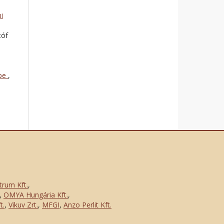
i
tóf
épe
,
trum Kft.
,
,
OMYA Hungária Kft.
,
t.
,
Vikuv Zrt.
,
MFGI
,
Anzo Perlit Kft.