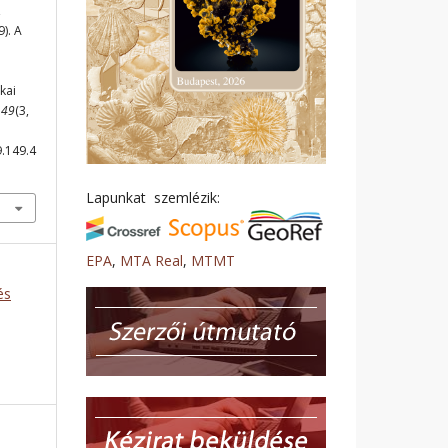
,
). A
kai
149
(3,
9.149.4
Lapunkat szemlézik:
EPA
,
MTA Real
,
MTMT
és