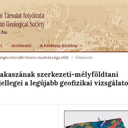
tt
Archívum
A Földtani Közlöny
sztelgés Horváth Ferenc munkássága előtt
/
Értekezés
zakaszának szerkezeti-mélyföldtani
ellegei a legújabb geofizikai vizsgálat