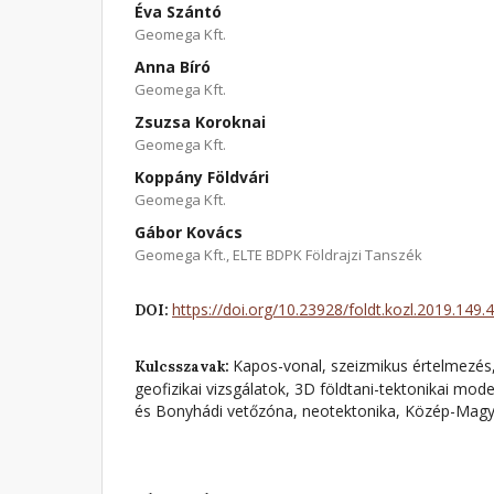
Éva Szántó
Geomega Kft.
Anna Bíró
Geomega Kft.
Zsuzsa Koroknai
Geomega Kft.
Koppány Földvári
Geomega Kft.
Gábor Kovács
Geomega Kft., ELTE BDPK Földrajzi Tanszék
https://doi.org/10.23928/foldt.kozl.2019.149.
DOI:
Kapos-vonal, szeizmikus értelmezés,
Kulcsszavak:
geofizikai vizsgálatok, 3D földtani-tektonikai mo
és Bonyhádi vetőzóna, neotektonika, Közép-Mag