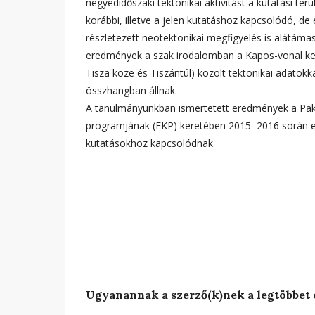
negyedidőszaki tektonikai aktivitást a kutatási te
korábbi, illetve a jelen kutatáshoz kapcsolódó, 
részletezett neotektonikai megfigyelés is alátáma
eredmények a szak irodalomban a Kapos-vonal kel
Tisza köze és Tiszántúl) közölt tektonikai adatokk
összhangban állnak.
A tanulmányunkban ismertetett eredmények a Paks 
programjának (FKP) keretében 2015–2016 során elv
kutatásokhoz kapcsolódnak.
Ugyanannak a szerző(k)nek a legtöbbet 