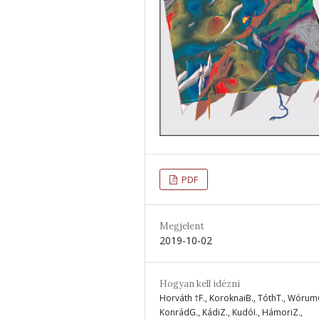
PDF
Megjelent
2019-10-02
Hogyan kell idézni
Horváth †F., KoroknaiB., TóthT., Wórum
KonrádG., KádiZ., KudóI., HámoriZ.,