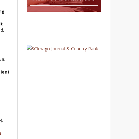
ng
lt
nd,
ult
cient
4),
5