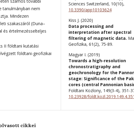
rületen számos további
Sciences Switzerland,
10
(10),
de e tanulmányban nem
10.3390/app10103624
sztja. Mindezen
Kiss J. (2020)
eti szakaszáról (Duna–
Data processing and
al és értelmezésselteljes
interpretation after spectral
filtering of magnetic data.
Ma
Geofizika,
61
(2),
75-89.
II földtani kutatási
égzett földtani-geofizikai
Magyar I. (2019)
Towards a high-resolution
chronostratigraphy and
geochronology for the Panno
stage: Significance of the Pa
cores (central Pannonian basi
Foldtani Kozlony,
149
(3-4),
351-3
10.23928/foldt.kozl.2019.149.4.35
olvasott cikkei