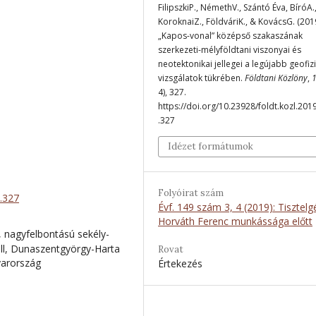
FilipszkiP., NémethV., Szántó Éva, BíróA.
KoroknaiZ., FöldváriK., & KovácsG. (2019
„Kapos-vonal” középső szakaszának
szerkezeti-mélyföldtani viszonyai és
neotektonikai jellegei a legújabb geofizi
vizsgálatok tükrében.
Földtani Közlöny
,
4), 327.
https://doi.org/10.23928/foldt.kozl.201
.327
Idézet formátumok
Folyóirat szám
4.327
Évf. 149 szám 3, 4 (2019): Tisztelg
Horváth Ferenc munkássága előtt
 nagyfelbontású sekély-
dell, Dunaszentgyörgy-Harta
Rovat
yarország
Értekezés