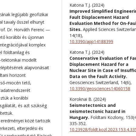
Katona T.J. (2024)
Improved Simplified Engineeri
nak legújabb geofizikai
Fault Displacement Hazard
l tavaly ősszel elhunyt
Evaluation Method for On-Fau
Sites.
Applied Sciences Switzerla
of. Dr. Horváth Ferenc —
14
(18),
hető korábbi és újonnan
10.3390/app14188399
integrációjával komplex
Katona T.J. (2024)
l földtanilag és
Conservative Evaluation of Fa
-tektonikai modellt
Displacement Hazard for a
felépítésének alapvonásait
Nuclear Site in Case of Insuffi
tani horizont
Data on the Fault Activity.
Geosciences Switzerland,
14
(6),
pső-miocén tető,
10.3390/geosciences14060158
éradatrendszerét
eztük a korábbi
Koroknai B. (2024)
Seismotectonics and
zsgálatát, és azt szükség
seismotectonic hazard in
tettük.
Hungary.
Foldtani Kozlony,
153
(
 eredményei közé tartozik
335-352.
kezeti, elterjedési és
10.23928/foldt.kozl.2023.153.4.33
 új szerkezetkutató fúrások