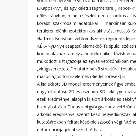
vonal nem létezik: e vetőzóna a kutatási területen
(„Kapos-Ny”) és egy keleti szegmensre („Kapos-K
dőlés irányban, mind az észlelt neotektonikus ak
korábbi szakirodalmi adatokkal — markánsan külö
területen élénk neotektonikus aktivitást mutató 
Harta és Bonyhádi vetőrendszerek regionális lépt
KÉK–NyDNy-i csapású elemekből felépülő, széles n
körvonalaznak, amely a neotektonikus fázisban ba
működött. Ezt igazolja az egyes vetőzónákban megf
„virágszerkezetet” mutató belső struktúra, továb
másodlagos formaelemek (Riedel-törések) is.
A kialakított 3D modell eredményeinek figyelembev
nagyfelbontású 2D és pszeudo-3D sekélygeofizikai
ezek eredményei alapján kijelölt árkolás és sekély
bizonyították a Dunaszentgyörgy–Harta vetőzóna 
árkolás eredményei szerint késő-negyedidőszaki akt
kutatóárokban feltárt késő-pleisztocén végi futó
deformációja jelentkezett. A fiatal