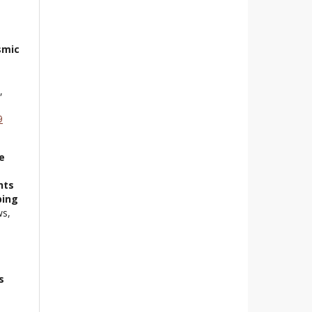
smic
,
9
e
hts
ping
ws,
s