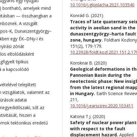
 ugyanis egy nyugati
10.1016/j.gloplacha.2021.103540
”) bontható, amelyek mind
Konrád G. (2021)
tivitásban — összhangban a
Traces of late quaternary sei
nböznek. A vizsgált
activity in aeolian sand in the
Kapos-K, Dunaszentgyörgy–
dunaszentgyörgy–harta fault
ékben egy ÉK–DNy-i és
zone, hungary.
Foldtani Kozlony
151
(2),
179-179.
yírási zónát
10.23928/foldt.kozl.2021.151.2.17
los eltolódásként
igyelt tipikus
Koroknai B. (2020)
Geological deformations in th
bá a kapcsolódó
Pannonian Basin during the
neotectonic phase: New insig
ételével telepített
from the latest regional map
 vizsgálatok, valamint az
in Hungary.
Earth Science Revie
211
,
fúrások adatai
10.1016/j.earscirev.2020.103411
negyedidőszaki, sőt az
ivitását, hiszen a
Katona T.J. (2020)
Safety of nuclear power plant
homok tektonikus eredetű
with respect to the fault
displacement hazard.
Applied