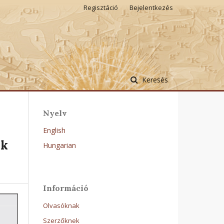
Regisztáció
Bejelentkezés
Keresés
Nyelv
English
ok
Hungarian
Információ
Olvasóknak
Szerzőknek