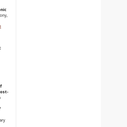
nic
lony,
3
c
f
ost-
n
f
ary