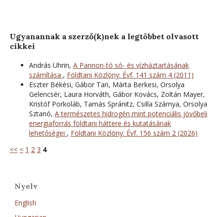
Ugyanannak a szerző(k)nek a legtöbbet olvasott
cikkei
András Uhrin,
A Pannon-tó só- és vízháztartásának
számítása
,
Földtani Közlöny: Évf. 141 szám 4 (2011)
Eszter Békési, Gábor Tari, Márta Berkesi, Orsolya
Gelencsér, Laura Horváth, Gábor Kovács, Zoltán Mayer,
Kristóf Porkoláb, Tamás Spránitz, Csilla Szárnya, Orsolya
Sztanó,
A természetes hidrogén mint potenciális jövőbeli
energiaforrás földtani háttere és kutatásának
lehetőségei
,
Földtani Közlöny: Évf. 156 szám 2 (2026)
<<
<
1
2
3
4
Nyelv
English