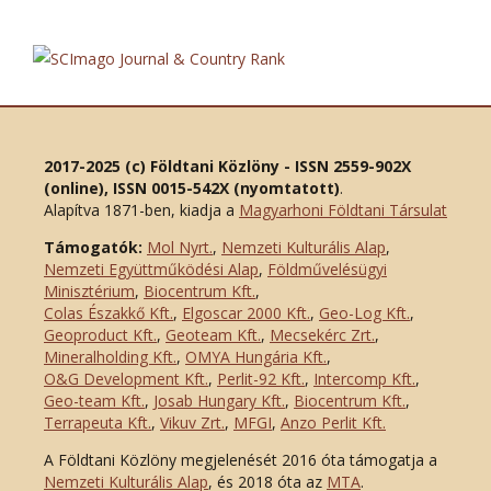
2017-2025 (c) Földtani Közlöny - ISSN 2559-902X
(online), ISSN 0015-542X (nyomtatott)
.
Alapítva 1871-ben, kiadja a
Magyarhoni Földtani Társulat
Támogatók:
Mol Nyrt.
,
Nemzeti Kulturális Alap
,
Nemzeti Együttműködési Alap
,
Földművelésügyi
Minisztérium
,
Biocentrum Kft.
,
Colas Északkő Kft
.
,
Elgoscar 2000 Kft
.
,
Geo-Log Kft.
,
Geoproduct Kft.
,
Geoteam Kft.
,
Mecsekérc Zrt.
,
Mineralholding Kft.
,
OMYA Hungária Kft.
,
O&G Development Kft
.
,
Perlit-92 Kft.
,
Intercomp Kft.
,
Geo-team Kft.
,
Josab Hungary Kft.
,
Biocentrum Kft.
,
Terrapeuta Kft.
,
Vikuv Zrt.
,
MFGI
,
Anzo Perlit Kft.
A Földtani Közlöny megjelenését 2016 óta támogatja a
Nemzeti Kulturális Alap
, és 2018 óta az
MTA
.