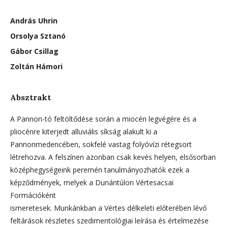
András Uhrin
Orsolya Sztanó
Gábor Csillag
Zoltán Hámori
Absztrakt
A Pannon-tó feltöltődése során a miocén legvégére és a
pliocénre kiterjedt alluviális síkság alakult ki a
Pannonmedencében, sokfelé vastag folyóvízi rétegsort
létrehozva. A felszínen azonban csak kevés helyen, elsősorban
középhegységeink peremén tanulmányozhatók ezek a
képződmények, melyek a Dunántúlon Vértesacsai
Formációként
ismeretesek. Munkánkban a Vértes délkeleti előterében lévő
feltárások részletes szedimentológiai leírása és értelmezése