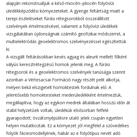
alapján rekonstruáljuk a késő-miocén–pliocén folyóvízi
üledékképződési környezeteket. A gyenge feltártság miatt a
terepi észleléseket fúrási rétegsorokból összeállított
szelvények értelmezésével, valamint a folyóvízi üledékek
vizsgálatában újdonságnak számító geofizikai módszerrel, a
multielektródás geoelektromos szelvényezéssel egészítettük
ki.
A vizsgált feltárásokban kevés agyag és aleurit mellett főként
vályús keresztrétegzésű homok jelenik meg. A fúrási
rétegsorok és a geoelektromos szelvények tanúsága szerint
azonban a Vértesacsai Formáció nagy részét pelit alkotja,
melyen belül elszigetelt homoktestek fordulnak elő. A
jelentősebb homoktesteket mederüledékként értelmeztük,
megállapítva, hogy az egykori medrek általában hosszú időn át
stabil helyzetűek voltak, üledékük elsősorban felfelé
gyarapodott; övzátonyépülésre utaló jelek csupán egyetlen
helyen mutatkoztak. Ez a környezet jól megfelel a szövedékes
folyók fáciesmodelljének, habár az e folyótípus nevét adó