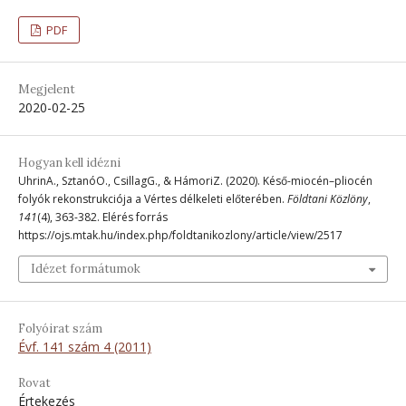
PDF
Megjelent
2020-02-25
Hogyan kell idézni
UhrinA., SztanóO., CsillagG., & HámoriZ. (2020). Késő-miocén–pliocén
folyók rekonstrukciója a Vértes délkeleti előterében.
Földtani Közlöny
,
141
(4), 363-382. Elérés forrás
https://ojs.mtak.hu/index.php/foldtanikozlony/article/view/2517
Idézet formátumok
Folyóirat szám
Évf. 141 szám 4 (2011)
Rovat
Értekezés