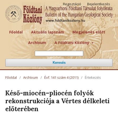
Regisztáció
Bejelentkezés
Főoldal
Aktuális lapszám
Megjelenés előtt
Archívum
A Földtani Közlöny
Keresés
Főoldal
/
Archívum
/
Évf. 141 szám 4 (2011)
/
Értekezés
Késő-miocén–pliocén folyók
rekonstrukciója a Vértes délkeleti
előterében