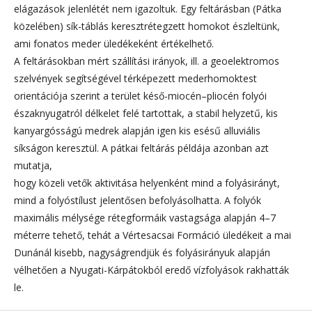
elágazások jelenlétét nem igazoltuk. Egy feltárásban (Pátka
közelében) sík-táblás keresztrétegzett homokot észleltünk,
ami fonatos meder üledékeként értékelhető.
A feltárásokban mért szállítási irányok, ill. a geoelektromos
szelvények segítségével térképezett mederhomoktest
orientációja szerint a terület késő-miocén–pliocén folyói
északnyugatról délkelet felé tartottak, a stabil helyzetű, kis
kanyargósságú medrek alapján igen kis esésű alluviális
síkságon keresztül. A pátkai feltárás példája azonban azt
mutatja,
hogy közeli vetők aktivitása helyenként mind a folyásirányt,
mind a folyóstílust jelentősen befolyásolhatta. A folyók
maximális mélysége rétegformáik vastagsága alapján 4–7
méterre tehető, tehát a Vértesacsai Formáció üledékeit a mai
Dunánál kisebb, nagyságrendjük és folyásirányuk alapján
vélhetően a Nyugati-Kárpátokból eredő vízfolyások rakhatták
le.