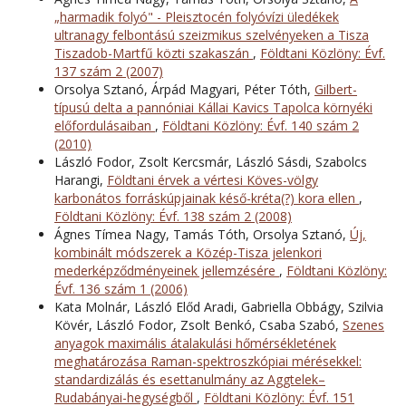
„harmadik folyó" - Pleisztocén folyóvízi üledékek
ultranagy felbontású szeizmikus szelvényeken a Tisza
Tiszadob-Martfű közti szakaszán
,
Földtani Közlöny: Évf.
137 szám 2 (2007)
Orsolya Sztanó, Árpád Magyari, Péter Tóth,
Gilbert-
típusú delta a pannóniai Kállai Kavics Tapolca környéki
előfordulásaiban
,
Földtani Közlöny: Évf. 140 szám 2
(2010)
László Fodor, Zsolt Kercsmár, László Sásdi, Szabolcs
Harangi,
Földtani érvek a vértesi Köves-völgy
karbonátos forráskúpjainak késő-kréta(?) kora ellen
,
Földtani Közlöny: Évf. 138 szám 2 (2008)
Ágnes Tímea Nagy, Tamás Tóth, Orsolya Sztanó,
Új,
kombinált módszerek a Közép-Tisza jelenkori
mederképződményeinek jellemzésére
,
Földtani Közlöny:
Évf. 136 szám 1 (2006)
Kata Molnár, László Előd Aradi, Gabriella Obbágy, Szilvia
Kövér, László Fodor, Zsolt Benkó, Csaba Szabó,
Szenes
anyagok maximális átalakulási hőmérsékletének
meghatározása Raman-spektroszkópiai mérésekkel:
standardizálás és esettanulmány az Aggtelek–
Rudabányai-hegységből
,
Földtani Közlöny: Évf. 151