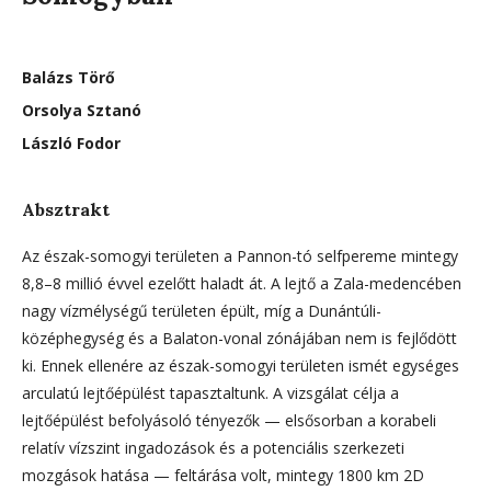
Balázs Törő
Orsolya Sztanó
László Fodor
Absztrakt
Az észak-somogyi területen a Pannon-tó selfpereme mintegy
8,8–8 millió évvel ezelőtt haladt át. A lejtő a Zala-medencében
nagy vízmélységű területen épült, míg a Dunántúli-
középhegység és a Balaton-vonal zónájában nem is fejlődött
ki. Ennek ellenére az észak-somogyi területen ismét egységes
arculatú lejtőépülést tapasztaltunk. A vizsgálat célja a
lejtőépülést befolyásoló tényezők — elsősorban a korabeli
relatív vízszint ingadozások és a potenciális szerkezeti
mozgások hatása — feltárása volt, mintegy 1800 km 2D