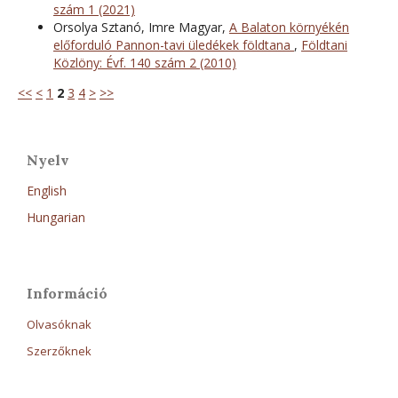
szám 1 (2021)
Orsolya Sztanó, Imre Magyar,
A Balaton környékén
előforduló Pannon-tavi üledékek földtana
,
Földtani
Közlöny: Évf. 140 szám 2 (2010)
<<
<
1
2
3
4
>
>>
Nyelv
English
Hungarian
Információ
Olvasóknak
Szerzőknek