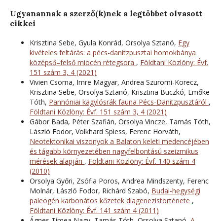
Ugyanannak a szerző(k)nek a legtöbbet olvasott
cikkei
Krisztina Sebe, Gyula Konrád, Orsolya Sztanó,
Egy
kivételes feltárás: a pécs-danitzpusztai homokbánya
középső–felső miocén rétegsora
,
Földtani Közlöny: Évf.
151 szám 3, 4 (2021)
Vivien Csoma, Imre Magyar, Andrea Szuromi-Korecz,
Krisztina Sebe, Orsolya Sztanó, Krisztina Buczkó, Emőke
Tóth,
Pannóniai kagylósrák fauna Pécs-Danitzpusztáról
,
Földtani Közlöny: Évf. 151 szám 3, 4 (2021)
Gábor Bada, Péter Szafián, Orsolya Vincze, Tamás Tóth,
László Fodor, Volkhard Spiess, Ferenc Horváth,
Neotektonikai viszonyok a Balaton keleti medencéjében
és tágabb környezetében nagyfelbontású szeizmikus
mérések alapján
,
Földtani Közlöny: Évf. 140 szám 4
(2010)
Orsolya Győri, Zsófia Poros, Andrea Mindszenty, Ferenc
Molnár, László Fodor, Richárd Szabó,
Budai-hegységi
paleogén karbonátos kőzetek diagenezistörténete
,
Földtani Közlöny: Évf. 141 szám 4 (2011)
Ágnes Tímea Nagy, Tamás Tóth, Orsolya Sztanó,
A