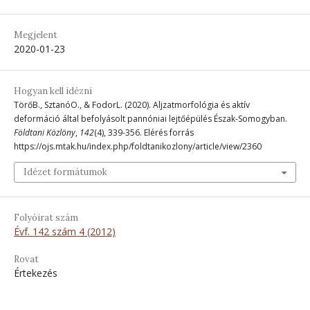
Megjelent
2020-01-23
Hogyan kell idézni
TörőB., SztanóO., & FodorL. (2020). Aljzatmorfológia és aktív
deformáció által befolyásolt pannóniai lejtőépülés Észak-Somogyban.
Földtani Közlöny
,
142
(4), 339-356. Elérés forrás
https://ojs.mtak.hu/index.php/foldtanikozlony/article/view/2360
Idézet formátumok
Folyóirat szám
Évf. 142 szám 4 (2012)
Rovat
Értekezés