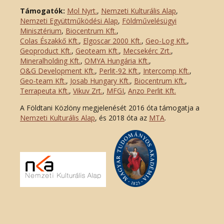
Támogatók:
Mol Nyrt.
,
Nemzeti Kulturális Alap
,
Nemzeti Együttműködési Alap
,
Földművelésügyi
Minisztérium
,
Biocentrum Kft.
,
Colas Északkő Kft
.
,
Elgoscar 2000 Kft
.
,
Geo-Log Kft.
,
Geoproduct Kft.
,
Geoteam Kft.
,
Mecsekérc Zrt.
,
Mineralholding Kft.
,
OMYA Hungária Kft.
,
O&G Development Kft
.
,
Perlit-92 Kft.
,
Intercomp Kft.
,
Geo-team Kft.
,
Josab Hungary Kft.
,
Biocentrum Kft.
,
Terrapeuta Kft.
,
Vikuv Zrt.
,
MFGI
,
Anzo Perlit Kft.
A Földtani Közlöny megjelenését 2016 óta támogatja a
Nemzeti Kulturális Alap
, és 2018 óta az
MTA
.