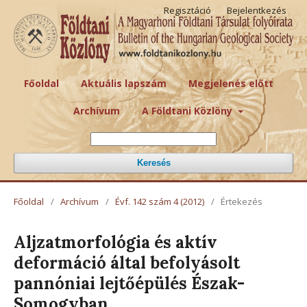
Regisztáció
Bejelentkezés
Főoldal
Aktuális lapszám
Megjelenés előtt
Archívum
A Földtani Közlöny
Keresés
Főoldal
/
Archívum
/
Évf. 142 szám 4 (2012)
/
Értekezés
Aljzatmorfológia és aktív
deformáció által befolyásolt
pannóniai lejtőépülés Észak-
Somogyban