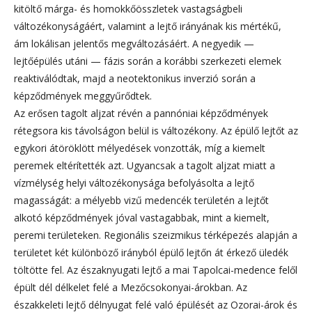
kitöltő márga- és homokkőösszletek vastagságbeli
változékonyságáért, valamint a lejtő irányának kis mértékű,
ám lokálisan jelentős megváltozásáért. A negyedik —
lejtőépülés utáni — fázis során a korábbi szerkezeti elemek
reaktiválódtak, majd a neotektonikus inverzió során a
képződmények meggyűrődtek.
Az erősen tagolt aljzat révén a pannóniai képződmények
rétegsora kis távolságon belül is változékony. Az épülő lejtőt az
egykori átöröklött mélyedések vonzották, míg a kiemelt
peremek eltérítették azt. Ugyancsak a tagolt aljzat miatt a
vízmélység helyi változékonysága befolyásolta a lejtő
magasságát: a mélyebb vizű medencék területén a lejtőt
alkotó képződmények jóval vastagabbak, mint a kiemelt,
peremi területeken. Regionális szeizmikus térképezés alapján a
területet két különböző irányból épülő lejtőn át érkező üledék
töltötte fel. Az északnyugati lejtő a mai Tapolcai-medence felől
épült dél délkelet felé a Mezőcsokonyai-árokban. Az
északkeleti lejtő délnyugat felé való épülését az Ozorai-árok és