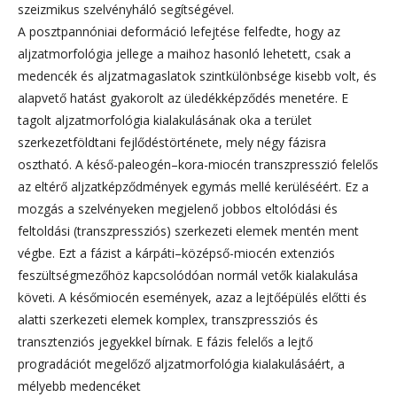
szeizmikus szelvényháló segítségével.
A posztpannóniai deformáció lefejtése felfedte, hogy az
aljzatmorfológia jellege a maihoz hasonló lehetett, csak a
medencék és aljzatmagaslatok szintkülönbsége kisebb volt, és
alapvető hatást gyakorolt az üledékképződés menetére. E
tagolt aljzatmorfológia kialakulásának oka a terület
szerkezetföldtani fejlődéstörténete, mely négy fázisra
osztható. A késő-paleogén–kora-miocén transzpresszió felelős
az eltérő aljzatképződmények egymás mellé kerüléséért. Ez a
mozgás a szelvényeken megjelenő jobbos eltolódási és
feltoldási (transzpressziós) szerkezeti elemek mentén ment
végbe. Ezt a fázist a kárpáti–középső-miocén extenziós
feszültségmezőhöz kapcsolódóan normál vetők kialakulása
követi. A későmiocén események, azaz a lejtőépülés előtti és
alatti szerkezeti elemek komplex, transzpressziós és
transztenziós jegyekkel bírnak. E fázis felelős a lejtő
progradációt megelőző aljzatmorfológia kialakulásáért, a
mélyebb medencéket