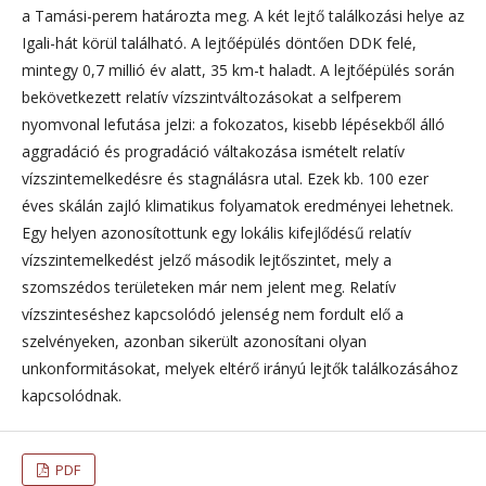
a Tamási-perem határozta meg. A két lejtő találkozási helye az
Igali-hát körül található. A lejtőépülés döntően DDK felé,
mintegy 0,7 millió év alatt, 35 km-t haladt. A lejtőépülés során
bekövetkezett relatív vízszintváltozásokat a selfperem
nyomvonal lefutása jelzi: a fokozatos, kisebb lépésekből álló
aggradáció és progradáció váltakozása ismételt relatív
vízszintemelkedésre és stagnálásra utal. Ezek kb. 100 ezer
éves skálán zajló klimatikus folyamatok eredményei lehetnek.
Egy helyen azonosítottunk egy lokális kifejlődésű relatív
vízszintemelkedést jelző második lejtőszintet, mely a
szomszédos területeken már nem jelent meg. Relatív
vízszinteséshez kapcsolódó jelenség nem fordult elő a
szelvényeken, azonban sikerült azonosítani olyan
unkonformitásokat, melyek eltérő irányú lejtők találkozásához
kapcsolódnak.
PDF