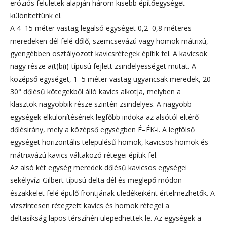
eróziós felületek alapján három kisebb építőegységet
különítettünk el.
A 4–15 méter vastag legalsó egységet 0,2–0,8 méteres
meredeken dél felé dőlő, szemcsevázú vagy homok mátrixú,
gyengébben osztályozott kavicsrétegek építik fel. A kavicsok
nagy része a(t)b(i)-típusú fejlett zsindelyességet mutat. A
középső egységet, 1–5 méter vastag ugyancsak meredek, 20–
30° dőlésű kötegekből álló kavics alkotja, melyben a
klasztok nagyobbik része szintén zsindelyes. A nagyobb
egységek elkülönítésének legfőbb indoka az alsótól eltérő
dőlésirány, mely a középső egységben É–ÉK-i. A legfölső
egységet horizontális településű homok, kavicsos homok és
mátrixvázú kavics váltakozó rétegei építik fel.
Az alsó két egység meredek dőlésű kavicsos egységei
sekélyvízi Gilbert-típusú delta dél és meglepő módon
északkelet felé épülő frontjának üledékeiként értelmezhetők. A
vízszintesen rétegzett kavics és homok rétegei a
deltasíkság lapos térszínén ülepedhettek le. Az egységek a