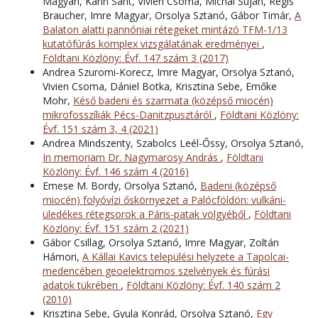
Magyari, Karin Sant, Vivien Csoma, Michal Šujan, Régis
Braucher, Imre Magyar, Orsolya Sztanó, Gábor Timár,
A
Balaton alatti pannóniai rétegeket mintázó TFM-1/13
kutatófúrás komplex vizsgálatának eredményei
,
Földtani Közlöny: Évf. 147 szám 3 (2017)
Andrea Szuromi-Korecz, Imre Magyar, Orsolya Sztanó,
Vivien Csoma, Dániel Botka, Krisztina Sebe, Emőke
Mohr,
Késő badeni és szarmata (középső miocén)
mikrofosszíliák Pécs-Danitzpusztáról
,
Földtani Közlöny:
Évf. 151 szám 3, 4 (2021)
Andrea Mindszenty, Szabolcs Leél-Őssy, Orsolya Sztanó,
In memoriam Dr. Nagymarosy András
,
Földtani
Közlöny: Évf. 146 szám 4 (2016)
Emese M. Bordy, Orsolya Sztanó,
Badeni (középső
miocén) folyóvízi őskörnyezet a Palócföldön: vulkáni-
üledékes rétegsorok a Páris-patak völgyéből
,
Földtani
Közlöny: Évf. 151 szám 2 (2021)
Gábor Csillag, Orsolya Sztanó, Imre Magyar, Zoltán
Hámori,
A Kállai Kavics települési helyzete a Tapolcai-
medencében geoelektromos szelvények és fúrási
adatok tükrében
,
Földtani Közlöny: Évf. 140 szám 2
(2010)
Krisztina Sebe, Gyula Konrád, Orsolya Sztanó,
Egy