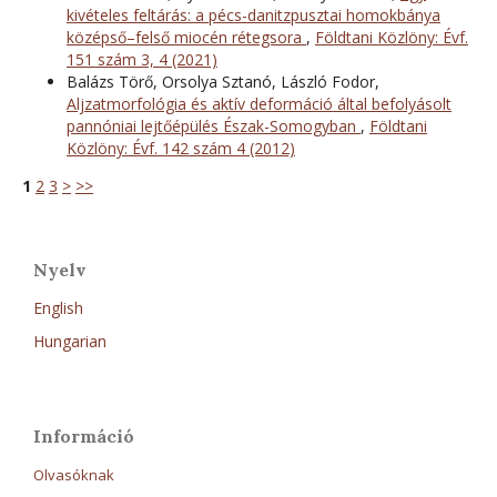
kivételes feltárás: a pécs-danitzpusztai homokbánya
középső–felső miocén rétegsora
,
Földtani Közlöny: Évf.
151 szám 3, 4 (2021)
Balázs Törő, Orsolya Sztanó, László Fodor,
Aljzatmorfológia és aktív deformáció által befolyásolt
pannóniai lejtőépülés Észak-Somogyban
,
Földtani
Közlöny: Évf. 142 szám 4 (2012)
1
2
3
>
>>
Nyelv
English
Hungarian
Információ
Olvasóknak