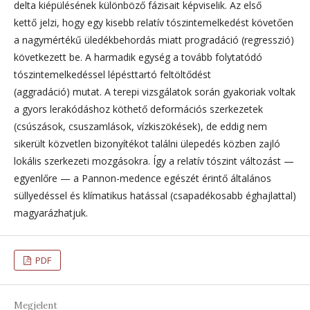
delta kiépülésének különböző fázisait képviselik. Az első
kettő jelzi, hogy egy kisebb relatív tószintemelkedést követően
a nagymértékű üledékbehordás miatt progradáció (regresszió)
következett be. A harmadik egység a tovább folytatódó
tószintemelkedéssel lépésttartó feltöltődést
(aggradáció) mutat. A terepi vizsgálatok során gyakoriak voltak
a gyors lerakódáshoz köthető deformációs szerkezetek
(csúszások, csuszamlások, vízkiszökések), de eddig nem
sikerült közvetlen bizonyítékot találni ülepedés közben zajló
lokális szerkezeti mozgásokra. Így a relatív tószint változást —
egyenlőre — a Pannon-medence egészét érintő általános
süllyedéssel és klímatikus hatással (csapadékosabb éghajlattal)
magyarázhatjuk.
PDF
Megjelent