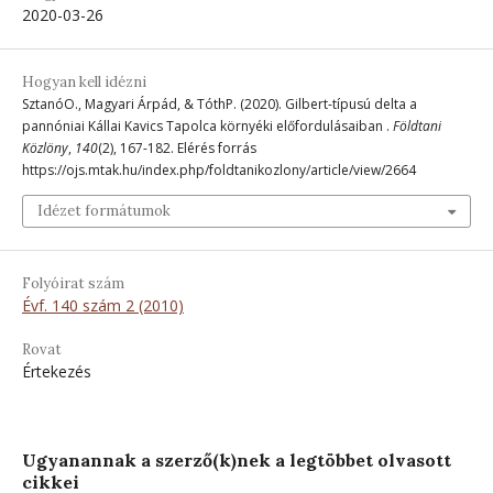
2020-03-26
Hogyan kell idézni
SztanóO., Magyari Árpád, & TóthP. (2020). Gilbert-típusú delta a
pannóniai Kállai Kavics Tapolca környéki előfordulásaiban .
Földtani
Közlöny
,
140
(2), 167-182. Elérés forrás
https://ojs.mtak.hu/index.php/foldtanikozlony/article/view/2664
Idézet formátumok
Folyóirat szám
Évf. 140 szám 2 (2010)
Rovat
Értekezés
Ugyanannak a szerző(k)nek a legtöbbet olvasott
cikkei