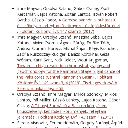
Imre Magyar, Orsolya Sztanó, Gábor Csillag, Zsolt
Kercsmár, Lajos Katona, Zoltán Lantos, István Róbert
Bartha, László Fodor,
A Gerecse pannóniai puhatestűi
és lelőhelyeik: rétegtan, őskörnyezet és fejlődéstörténet
,
Földtani Közlöny: Évf. 147 szám 2 (2017)
Imre Magyar, Orsolya Sztanó, Krisztina Sebe, Lajos
Katona, Vivien Csoma, Ágnes Görög, Emőke Tóth,
Andrea Szuromi-Korecz, Michal Šujan, Régis Braucher,
Zsófia Ruszkiczay-Rüdiger, Balázs Koroknai, Géza
Wórum, Karin Sant, Nick Kelder, Wout Krijgsman,
Towards a high-resolution chronostratigraphy and
geochronology for the Pannonian Stage: Significance of
the Paks cores (Central Pannonian Basin)
,
Földtani
Közlöny: Évf. 149 szám 3, 4 (2019): Tisztelgés Horváth
Ferenc munkássága előtt
Orsolya Sztanó, Imre Magyar, Miklós Szónoky, Miklós
Lantos, Pál Müller, László Lenkey, Lajos Katona, Gábor
Csillag,
A Tihanyi Formáció a Balaton környékén:
típusszelvény, képződési körülmények, rétegtani
jellemzés
,
Földtani Közlöny: Évf. 143 szám 1 (2013)
Ferenc Visnovitz, Ferenc Horváth, Gergely Surányi, Árpád