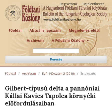
Regisztáció
Bejelentkezés
Főoldal
Aktuális lapszám
Megjelenés előtt
Archívum
A Földtani Közlöny
Keresés
Főoldal
/
Archívum
/
Évf. 140 szám 2 (2010)
/
Értekezés
Gilbert-típusú delta a pannóniai
Kállai Kavics Tapolca környéki
előfordulásaiban