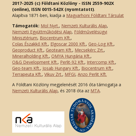
2017-2025 (c) Földtani Közlöny - ISSN 2559-902X
(online), ISSN 0015-542X (nyomtatott)
.
Alapítva 1871-ben, kiadja a
Magyarhoni Földtani Társulat
Támogatók:
Mol Nyrt.
,
Nemzeti Kulturális Alap
,
Nemzeti Együttműködési Alap
,
Földművelésügyi
Minisztérium
,
Biocentrum Kft.
,
Colas Északkő Kft
.
,
Elgoscar 2000 Kft
.
,
Geo-Log Kft.
,
Geoproduct Kft.
,
Geoteam Kft.
,
Mecsekérc Zrt.
,
Mineralholding Kft.
,
OMYA Hungária Kft.
,
O&G Development Kft
.
,
Perlit-92 Kft.
,
Intercomp Kft.
,
Geo-team Kft.
,
Josab Hungary Kft.
,
Biocentrum Kft.
,
Terrapeuta Kft.
,
Vikuv Zrt.
,
MFGI
,
Anzo Perlit Kft.
A Földtani Közlöny megjelenését 2016 óta támogatja a
Nemzeti Kulturális Alap
, és 2018 óta az
MTA
.