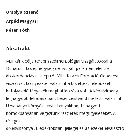
Orsolya Sztanó
Árpád Magyari
Péter Tóth
Absztrakt
Munkánk célja terepi szedimentológiai vizsgálatokkal a
Dunántúli-középhegység délnyugati peremén jelentős
diszkordanciával települő Kállai Kavics Formáció ülepedési
viszonyai, környezete, valamint a kőzettest felépítését
befolyásoló tényezők meghatározása volt. A képződmény
legnagyobb feltárásaiban, Lesenceistvánd melletti, valamint
Uzsabánya környéki kavicsbányákban, felhagyott
homokbányában végeztünk részletes megfigyeléseket. A
rétegek
dőlésviszonyai, üledékföldtani jellegei és az ezeket elválasztó