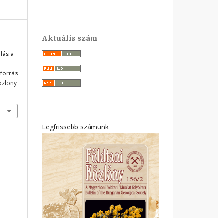
Aktuális szám
lás a
 forrás
ozlony
Legfrissebb számunk: