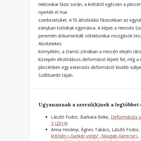
tektonikai fázis során, a krétától egészen a pliocé
nyerték el mai
szerkezetüket. A fő áttolódási fázisokban az egysé
irányban tolódtak egymásra. A képet a Henciés Sző
peremén dokumentált sótektonikai mozgások tesz
Alsótelekes
környékén, a Darnó-zónában a miocén elején rát
közepén eltolódásos deformáció lépett fel, míg a
pliocénben egy extenziós deformáció kisebb süllye
Szőlősardó táján.
Ugyanannak a szerző(k)nek a legtöbbet 
László Fodor, Barbara Beke,
Deformációs s
3 (2014)
Anna Horányi, Ágnes Takács, László Fodor,
lejtőjén („Gyökér-völgy”, Nyugati-Gerecse)
,