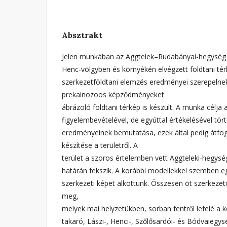
Absztrakt
Jelen munkában az Aggtelek–Rudabányai-hegység 
Henc-völgyben és környékén elvégzett földtani té
szerkezetföldtani elemzés eredményei szerepelne
prekainozoos képződményeket
ábrázoló földtani térkép is készült. A munka célj
figyelembevételével, de egyúttal értékelésével tört
eredményeinek bemutatása, ezek által pedig átfog
készítése a területről. A
terület a szoros értelemben vett Aggteleki-hegys
határán fekszik. A korábbi modellekkel szemben e
szerkezeti képet alkottunk. Összesen öt szerkezet
meg,
melyek mai helyzetükben, sorban fentről lefelé a k
takaró, Lászi-, Henci-, Szőlősardói- és Bódvaiegys