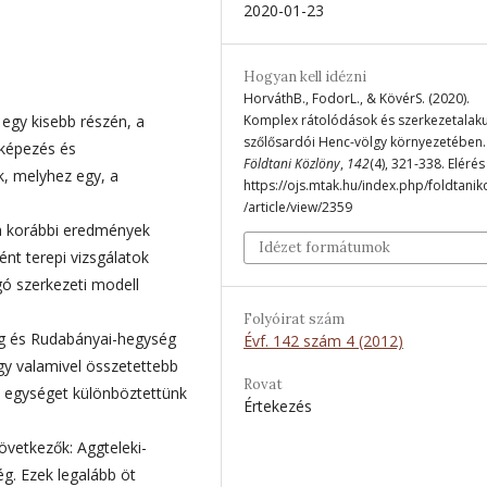
2020-01-23
Hogyan kell idézni
HorváthB., FodorL., & KövérS. (2020).
egy kisebb részén, a
Komplex rátolódások és szerkezetalaku
szőlősardói Henc-völgy környezetében.
rképezés és
Földtani Közlöny
,
142
(4), 321-338. Elérés
k, melyhez egy, a
https://ojs.mtak.hu/index.php/foldtanik
/article/view/2359
a a korábbi eredmények
Idézet formátumok
ént terepi vizsgálatok
ó szerkezeti modell
Folyóirat szám
ég és Rudabányai-hegység
Évf. 142 szám 4 (2012)
gy valamivel összetettebb
Rovat
i egységet különböztettünk
Értekezés
övetkezők: Aggteleki-
ég. Ezek legalább öt