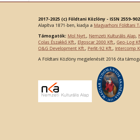
2017-2025 (c) Földtani Közlöny - ISSN 2559-90
Alapítva 1871-ben, kiadja a
Magyarhoni Földtani T
Támogatók:
Mol Nyrt.
,
Nemzeti Kulturális Alap
,
Colas Északkő Kft
.
,
Elgoscar 2000 Kft
.
,
Geo-Log Kf
O&G Development Kft
.
,
Perlit-92 Kft.
,
Intercomp Kf
A Földtani Közlöny megjelenését 2016 óta támog