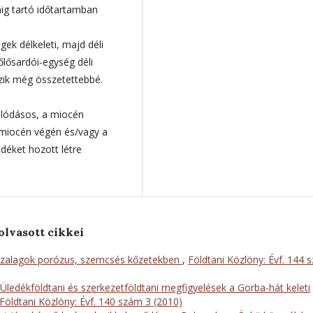
nig tartó időtartamban
gek délkeleti, majd déli
lősardói-egység déli
ik még összetettebbé.
olódásos, a miocén
 miocén végén és/vagy a
déket hozott létre
olvasott cikkei
zalagok porózus, szemcsés kőzetekben
,
Földtani Közlöny: Évf. 144 
Üledékföldtani és szerkezetföldtani megfigyelések a Gorba-hát keleti
Földtani Közlöny: Évf. 140 szám 3 (2010)