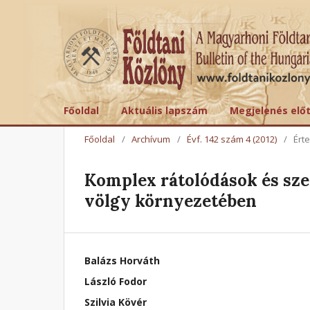
Főoldal
Aktuális lapszám
Megjelenés elő
Főoldal
/
Archívum
/
Évf. 142 szám 4 (2012)
/
Ért
Komplex rátolódások és sze
völgy környezetében
Balázs Horváth
László Fodor
Szilvia Kövér