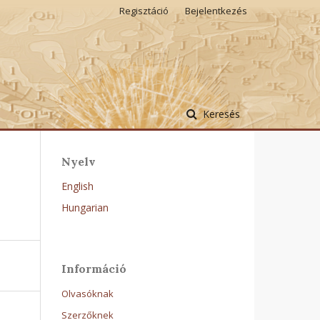
Regisztáció
Bejelentkezés
Keresés
Nyelv
English
Hungarian
Információ
Olvasóknak
Szerzőknek