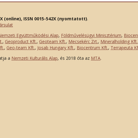
2X (online), ISSN 0015-542X (nyomtatott)
.
ársulat
Nemzeti Együttműködési Alap
,
Földművelésügyi Minisztérium
,
Biocen
t.
,
Geoproduct Kft.
,
Geoteam Kft.
,
Mecsekérc Zrt.
,
Mineralholding Kft.
t.
,
Geo-team Kft.
,
Josab Hungary Kft.
,
Biocentrum Kft.
,
Terrapeuta Kf
atja a
Nemzeti Kulturális Alap
, és 2018 óta az
MTA
.