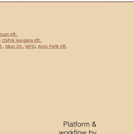
trum Kft.
,
,
OMYA Hungária Kft.
,
t.
,
Vikuv Zrt.
,
MFGI
,
Anzo Perlit Kft.