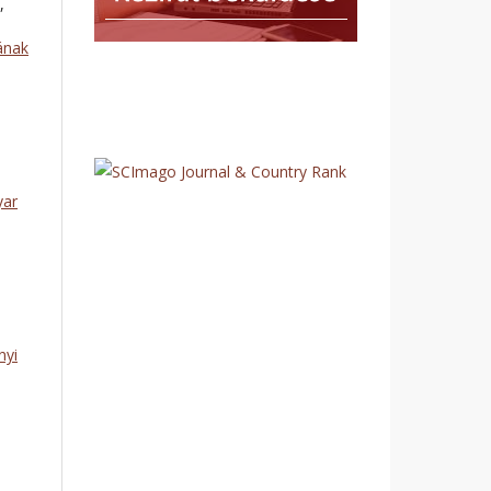
,
ának
yar
nyi