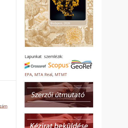
Lapunkat szemlézik:
EPA
,
MTA Real
,
MTMT
szám