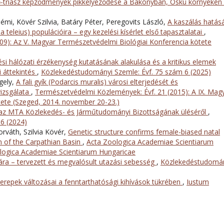
-triász képződmények pikkelyeződése a Bakonyban, Öskü környékén
mi, Kövér Szilvia, Batáry Péter, Peregovits László,
A kaszálás hatás
 teleius) populációira – egy kezelési kísérlet első tapasztalatai
,
09): Az V. Magyar Természetvédelmi Biológiai Konferencia kötete
si hálózati érzékenység kutatásának alakulása és a kritikus elemek
i áttekintés
,
Közlekedéstudományi Szemle: Évf. 75 szám 6 (2025)
gely,
A fali gyík (Podarcis muralis) városi elterjedését és
vizsgálata
,
Természetvédelmi Közlemények: Évf. 21 (2015): A IX. Mag
tete (Szeged, 2014. november 20-23.)
 az MTA Közlekedés- és Járműtudományi Bizottságának üléséről
,
6 (2024)
rváth, Szilvia Kövér,
Genetic structure confirms female-biased natal
on of the Carpathian Basin
,
Acta Zoologica Academiae Scientiarum
ologica Academiae Scientiarum Hungaricae
ára – tervezett és megvalósult utazási sebesség
,
Közlekedéstudomá
erepek változásai a fenntarthatósági kihívások tükrében
,
Iustum