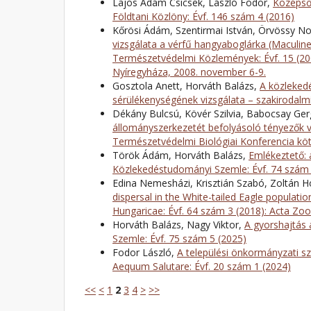
Lajos Ádám Csicsek, László Fodor,
Középső
Földtani Közlöny: Évf. 146 szám 4 (2016)
Kőrösi Ádám, Szentirmai István, Örvössy Noé
vizsgálata a vérfű hangyaboglárka (Maculinea
Természetvédelmi Közlemények: Évf. 15 (20
Nyíregyháza, 2008. november 6-9.
Gosztola Anett, Horváth Balázs,
A közlekedé
sérülékenységének vizsgálata – szakirodalm
Dékány Bulcsú, Kövér Szilvia, Babocsay Ger
állományszerkezetét befolyásoló tényezők 
Természetvédelmi Biológiai Konferencia kö
Török Ádám, Horváth Balázs,
Emlékeztető:
Közlekedéstudományi Szemle: Évf. 74 szám 
Edina Nemesházi, Krisztián Szabó, Zoltán Ho
dispersal in the White-tailed Eagle populati
Hungaricae: Évf. 64 szám 3 (2018): Acta Zo
Horváth Balázs, Nagy Viktor,
A gyorshajtás 
Szemle: Évf. 75 szám 5 (2025)
Fodor László,
A települési önkormányzati sz
Aequum Salutare: Évf. 20 szám 1 (2024)
<<
<
1
2
3
4
>
>>