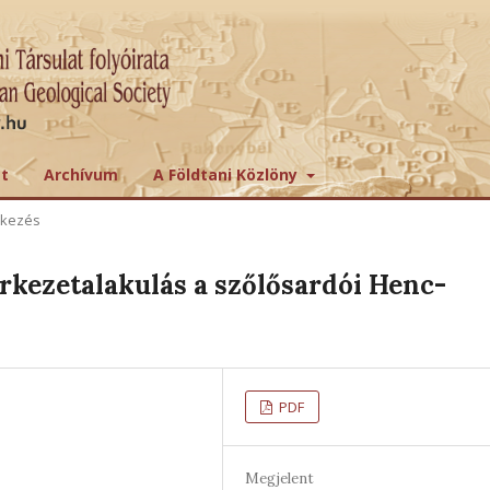
tt
Archívum
A Földtani Közlöny
ekezés
rkezetalakulás a szőlősardói Henc-
PDF
Megjelent