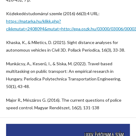
Közlekedéstudományi szemle (2016) 66(3):4 URL:
https://matarka.hu/klikk.php?
cikkmutat=2408094&mutat=http://epa.oszk.hu/03000/03006/00003
Khaska, K., & Miletics, D. (2021). Sight distance analyses for
autonomous vehicles in Civil 3D. Pollack Periodica, 16(3), 33-38.
Munkácsy, A., Keserű, I., & Siska, M. (2022). Travel-based
multitasking on public transport: An empirical research in
Hungary. Periodica Polytechnica Transportation Engineering,
50(1), 43-48.
Major R., Mészáros G. (2016). The current questions of police
speed control. Magyar Rendészet, 16(2), 131-138