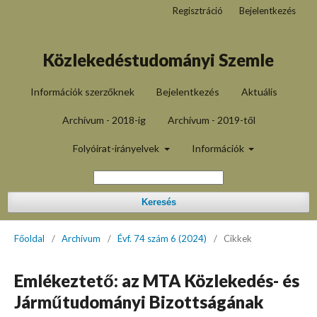
Regisztráció
Bejelentkezés
Közlekedéstudományi Szemle
Információk szerzőknek
Bejelentkezés
Aktuális
Archívum - 2018-ig
Archívum - 2019-től
Folyóirat-irányelvek
Információk
Keresés
Főoldal
/
Archívum
/
Évf. 74 szám 6 (2024)
/
Cikkek
Emlékeztető: az MTA Közlekedés- és
Járműtudományi Bizottságának