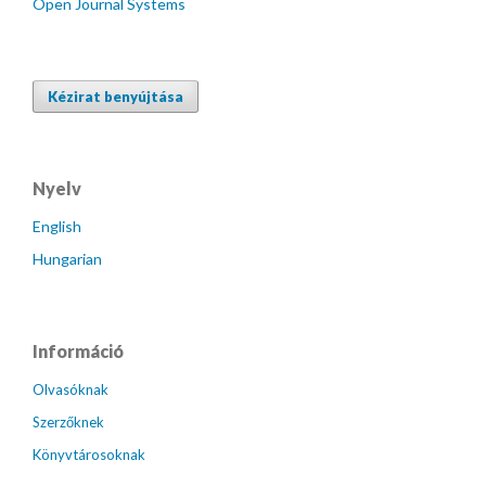
Open Journal Systems
Kézirat benyújtása
Nyelv
English
Hungarian
Információ
Olvasóknak
Szerzőknek
Könyvtárosoknak