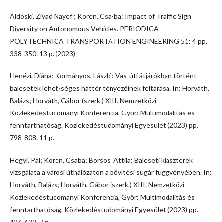
Aldoski, Ziyad Nayef ; Koren, Csa-ba: Impact of Traffic Sign
Diversity on Autonomous Vehicles. PERIODICA
POLYTECHNICA TRANSPORTATION ENGINEERING 51: 4 pp.
338-350. 13 p. (2023)
Henézi, Diána; Kormányos, László: Vas-úti átjárókban történt
balesetek lehet-séges háttér tényezőinek feltárása. In: Horváth,
Balázs; Horváth, Gábor (szerk.) XIII. Nemzetközi
Közlekedéstudományi Konferencia, Győr: Multimodalitás és
fenntarthatóság. Közlekedéstudományi Egyesület (2023) pp.
798-808. 11 p.
Hegyi, Pál; Koren, Csaba; Borsos, Attila: Baleseti klaszterek
vizsgálata a városi úthálózaton a bővítési sugár függvényében. In:
Horváth, Balázs; Horváth, Gábor (szerk.) XIII. Nemzetközi
Közlekedéstudományi Konferencia, Győr: Multimodalitás és
fenntarthatóság. Közlekedéstudományi Egyesület (2023) pp.
426-432, 7 p.