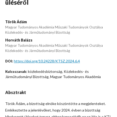
üléséről
Török Ádám
Magyar Tudományos Akadémia Műszaki Tudományok Osztálya
Közlekedés- és Járműtudományi Bizottság
Horváth Balázs
Magyar Tudományos Akadémia Műszaki Tudományok Osztálya
Közlekedés- és Járműtudományi Bizottság
https://doi.org/10.24228/KTSZ.2024.6.4
DOI:
közlekedésbiztonság, Közlekedés- és
Kulcsszavak:
Járműtudományi Bizottság, Magyar Tudományos Akadémia
Absztrakt
Török Ádám, a bizottság elnöke köszöntötte a megjelenteket.
Emlékeztette a jelenlévőket, hogy 2024. évben a bizottság
kihelyezett üléseket tervez, ehhez kapcsolódik ez az ülés is a KTI