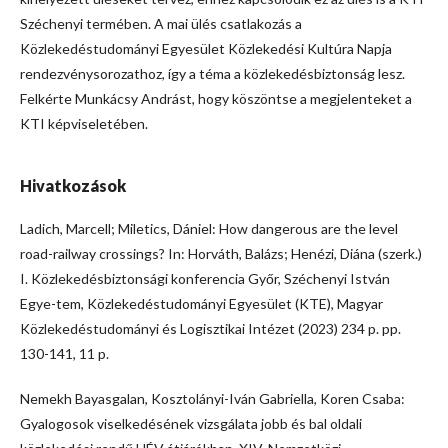
Széchenyi termében. A mai ülés csatlakozás a
Közlekedéstudományi Egyesület Közlekedési Kultúra Napja
rendezvénysorozathoz, így a téma a közlekedésbiztonság lesz.
Felkérte Munkácsy Andrást, hogy köszöntse a megjelenteket a
KTI képviseletében.
Hivatkozások
Ladich, Marcell; Miletics, Dániel: How dangerous are the level
road-railway crossings? In: Horváth, Balázs; Henézi, Diána (szerk.)
I. Közlekedésbiztonsági konferencia Győr, Széchenyi István
Egye-tem, Közlekedéstudományi Egyesület (KTE), Magyar
Közlekedéstudományi és Logisztikai Intézet (2023) 234 p. pp.
130-141, 11 p.
Nemekh Bayasgalan, Kosztolányi-Iván Gabriella, Koren Csaba:
Gyalogosok viselkedésének vizsgálata jobb és bal oldali