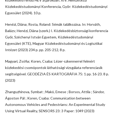
közlekedési rendű HÉV átjárókban. XIV. Nemzetközi
Közlekedéstudományi Konferencia, Győr: Közlekedéstudományi
Egyesület (2024). 10 p.
Henézi, Diána; Rosta, Roland: Sémák találkozása. In: Horváth,
Balázs; Henézi, Diána (szerk.) I. Közlekedésbiztonsági konferencia
Győr, Széchenyi István Egyetem, Közlekedéstudományi
Egyesület (KTE), Magyar Közlekedéstudományi és Logisztikai
Intézet (2023) 234 p. pp. 205-212, 8 p.
Magyari, Zsófia; Koren, Csaba: Lézer-szkennerrel felmért
közlekedési csomópontok láthatósági vizsgálata referenciasík
segítségével. GEODÉZIA ÉS KARTOGRÁFIA 75: 1 pp. 16-23. 8 p.
(2023)
Zhanguzhinova, Symbat ; Makó, Emese ; Borsos, Attila ; Sándor,
Ágoston Pál ; Koren, Csaba: Communication between
Autonomous Vehicles and Pedestrians: An Experimental Study
Using Virtual Reality, SENSORS 23: 3 Paper: 1049 (2023)