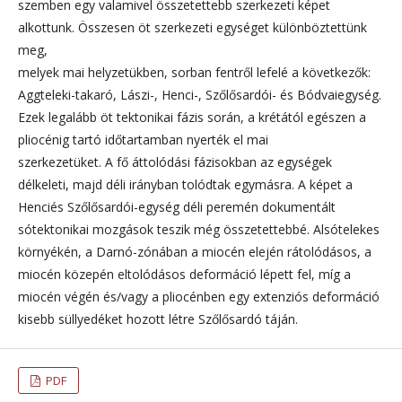
szemben egy valamivel összetettebb szerkezeti képet
alkottunk. Összesen öt szerkezeti egységet különböztettünk
meg,
melyek mai helyzetükben, sorban fentről lefelé a következők:
Aggteleki-takaró, Lászi-, Henci-, Szőlősardói- és Bódvaiegység.
Ezek legalább öt tektonikai fázis során, a krétától egészen a
pliocénig tartó időtartamban nyerték el mai
szerkezetüket. A fő áttolódási fázisokban az egységek
délkeleti, majd déli irányban tolódtak egymásra. A képet a
Henciés Szőlősardói-egység déli peremén dokumentált
sótektonikai mozgások teszik még összetettebbé. Alsótelekes
környékén, a Darnó-zónában a miocén elején rátolódásos, a
miocén közepén eltolódásos deformáció lépett fel, míg a
miocén végén és/vagy a pliocénben egy extenziós deformáció
kisebb süllyedéket hozott létre Szőlősardó táján.
PDF