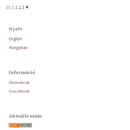
<<
<
1
2
3
4
Nyelv
English
Hungarian
Információ
Olvasóknak
Szerzőknek
Aktuális szám