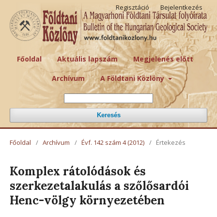
Regisztáció
Bejelentkezés
Főoldal
Aktuális lapszám
Megjelenés előtt
Archívum
A Földtani Közlöny
Keresés
Főoldal
/
Archívum
/
Évf. 142 szám 4 (2012)
/
Értekezés
Komplex rátolódások és
szerkezetalakulás a szőlősardói
Henc-völgy környezetében