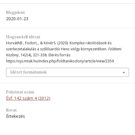
Megjelent
2020-01-23
Hogyan kell idézni
HorváthB., FodorL., & KövérS. (2020). Komplex rátolódások és
szerkezetalakulás a szőlősardói Henc-völgy környezetében.
Földtani
Közlöny
,
142
(4), 321-338. Elérés forrás
https://ojs.mtak.hu/index.php/foldtanikozlony/article/view/2359
Idézet formátumok
Folyóirat szám
Évf. 142 szám 4 (2012)
Rovat
Értekezés