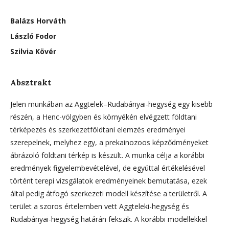
Balázs Horváth
László Fodor
Szilvia Kövér
Absztrakt
Jelen munkában az Aggtelek–Rudabányai-hegység egy kisebb
részén, a Henc-völgyben és környékén elvégzett földtani
térképezés és szerkezetföldtani elemzés eredményei
szerepelnek, melyhez egy, a prekainozoos képződményeket
ábrázoló földtani térkép is készült. A munka célja a korábbi
eredmények figyelembevételével, de egyúttal értékelésével
történt terepi vizsgálatok eredményeinek bemutatása, ezek
által pedig átfogó szerkezeti modell készítése a területről. A
terület a szoros értelemben vett Aggteleki-hegység és
Rudabányai-hegység határán fekszik. A korábbi modellekkel