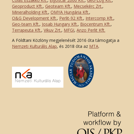
Colas Északkő Kft
.
,
Elgoscar 2000 Kft
.
,
Geo-Log Kft.
,
Geoproduct Kft.
,
Geoteam Kft.
,
Mecsekérc Zrt.
,
Mineralholding Kft.
,
OMYA Hungária Kft.
,
O&G Development Kft
.
,
Perlit-92 Kft.
,
Intercomp Kft.
,
Geo-team Kft.
,
Josab Hungary Kft.
,
Biocentrum Kft.
,
Terrapeuta Kft.
,
Vikuv Zrt.
,
MFGI
,
Anzo Perlit Kft.
A Földtani Közlöny megjelenését 2016 óta támogatja a
Nemzeti Kulturális Alap
, és 2018 óta az
MTA
.