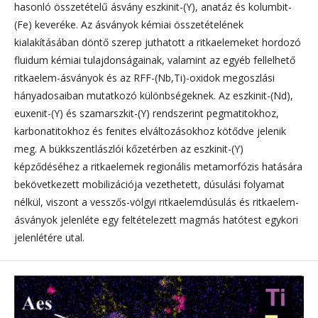
hasonló összetételű ásvány eszkinit-(Y), anatáz és kolumbit-
(Fe) keveréke. Az ásványok kémiai összetételének
kialakításában döntő szerep juthatott a ritkaelemeket hordozó
fluidum kémiai tulajdonságainak, valamint az egyéb fellelhető
ritkaelem-ásványok és az RFF-(Nb,Ti)-oxidok megoszlási
hányadosaiban mutatkozó különbségeknek. Az eszkinit-(Nd),
euxenit-(Y) és szamarszkit-(Y) rendszerint pegmatitokhoz,
karbonatitokhoz és fenites elváltozásokhoz kötődve jelenik
meg. A bükkszentlászlói kőzetérben az eszkinit-(Y)
képződéséhez a ritkaelemek regionális meta­morfózis hatására
bekövetkezett mobilizációja vezethetett, dúsulási folyamat
nélkül, viszont a vesszős-völgyi ritkaelemdúsulás és ritkaelem-
ásványok jelenléte egy feltételezett magmás hatótest egykori
jelenlétére utal.