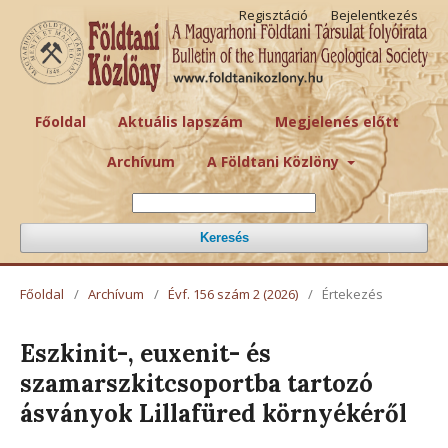
Regisztáció
Bejelentkezés
Főoldal
Aktuális lapszám
Megjelenés előtt
Archívum
A Földtani Közlöny
Keresés
Főoldal
/
Archívum
/
Évf. 156 szám 2 (2026)
/
Értekezés
Eszkinit-, euxenit- és
szamarszkitcsoportba tartozó
ásványok Lillafüred környékéről