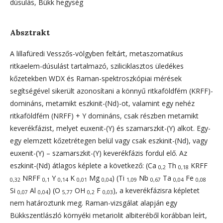
dúsulás, Bükk hegység
Absztrakt
A lillafüredi Vesszős-völgyben feltárt, metaszomatikus
ritkaelem-dúsulást tartalmazó, sziliciklasztos üledékes
kőzetekben WDX és Raman-spektroszkópiai mérések
segítségével sikerült azonosítani a könnyű ritkaföldfém (KRFF)-
domináns, metamikt eszkinit-(Nd)-ot, valamint egy nehéz
ritkaföldfém (NRFF) + Y domináns, csak részben metamikt
keverékfázist, melyet euxenit-(Y) és szamarszkit-(Y) alkot. Egy-
egy elemzett kőzetrétegen belül vagy csak eszkinit-(Nd), vagy
euxenit-(Y) – szamarszkit-(Y) keverékfázis fordul elő. Az
eszkinit-(Nd) átlagos képlete a következő: (Ca
Th
KRFF
0,2
0,18
NRFF
Y
K
Mg
) (Ti
Nb
Ta
Fe
0,32
0,1
0,14
0,01
0,04
1,09
0,67
0,04
0,08
Si
Al
) (O
OH
F
), a keverékfázisra képletet
0,07
0,04
5,77
0,2
0,03
nem határoztunk meg. Raman-vizsgálat alapján egy
Bükkszentlászló környéki metariolit albiteréből korábban leírt,