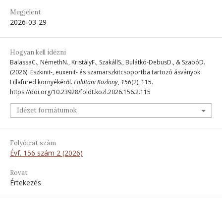
Megjelent
2026-03-29
Hogyan kell idézni
BalassaC., NémethN., KristályF., SzakállS., Bulátkó-DebusD., & SzabóD.
(2026). Eszkinit-, euxenit- és szamarszkitcsoportba tartozó ásványok
Lillafüred környékéről.
Földtani Közlöny
,
156
(2), 115.
https://doi.org/10.23928/foldt.kozl.2026.156.2.115
Idézet formátumok
Folyóirat szám
Évf. 156 szám 2 (2026)
Rovat
Értekezés