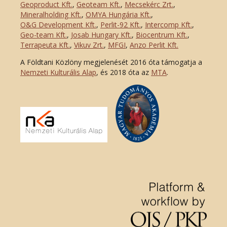
Geoproduct Kft.
,
Geoteam Kft.
,
Mecsekérc Zrt.
,
Mineralholding Kft.
,
OMYA Hungária Kft.
,
O&G Development Kft
.
,
Perlit-92 Kft.
,
Intercomp Kft.
,
Geo-team Kft.
,
Josab Hungary Kft.
,
Biocentrum Kft.
,
Terrapeuta Kft.
,
Vikuv Zrt.
,
MFGI
,
Anzo Perlit Kft.
A Földtani Közlöny megjelenését 2016 óta támogatja a
Nemzeti Kulturális Alap
, és 2018 óta az
MTA
.