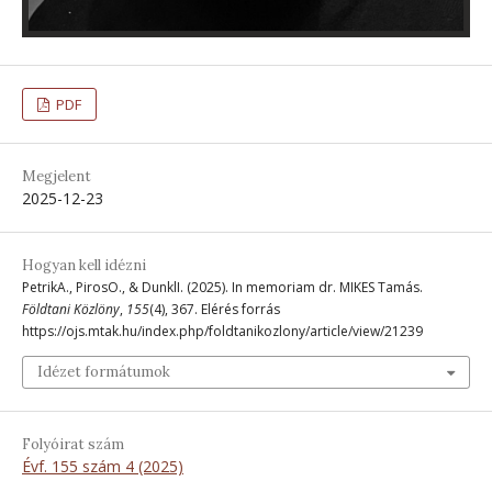
PDF
Megjelent
2025-12-23
Hogyan kell idézni
PetrikA., PirosO., & DunklI. (2025). In memoriam dr. MIKES Tamás.
Földtani Közlöny
,
155
(4), 367. Elérés forrás
https://ojs.mtak.hu/index.php/foldtanikozlony/article/view/21239
Idézet formátumok
Folyóirat szám
Évf. 155 szám 4 (2025)