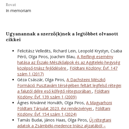
Rovat
In memoriam
Ugyanannak a szerző(k)nek a legtöbbet olvasott
cikkei
Felicitász Velledits, Richard Lein, Leopold Krystyn, Csaba
Péró, Olga Piros, Joachim Blau,
A Reiflingi esemény
hatása az Északi-Mészkőalpok és az Aggteleki-hegység
középső-triász fejlődésére
,
Földtani Közlöny: Évf. 147
szám 1 (2017)
Géza Császár, Olga Piros,
A Dachsteini Mészkő
Formáció Pusztavám térségében feltárt legfelső rétegei
a falutól délre eső kőfejtő rétegsorában
,
Földtani
Közlöny: Évf. 139 szám 1 (2009)
Ágnes Krivánné Horváth, Olga Piros,
A Magyarhoni
Földtani Társulat 2023. évi rendezvényei
,
Földtani
Közlöny: Évf. 154 szám 1 (2024)
Tamás Budai, János Haas, Olga Piros,
Új rétegtani
adatok a Zsámbéki-medence triász aljzatából –