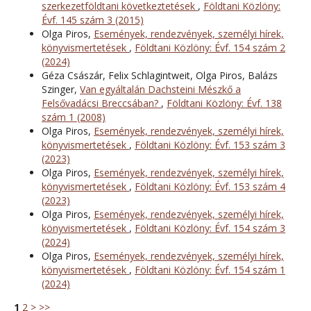
szerkezetföldtani következtetések
,
Földtani Közlöny:
Évf. 145 szám 3 (2015)
Olga Piros,
Események, rendezvények, személyi hírek,
könyvismertetések
,
Földtani Közlöny: Évf. 154 szám 2
(2024)
Géza Császár, Felix Schlagintweit, Olga Piros, Balázs
Szinger,
Van egyáltalán Dachsteini Mészkő a
Felsővadácsi Breccsában?
,
Földtani Közlöny: Évf. 138
szám 1 (2008)
Olga Piros,
Események, rendezvények, személyi hírek,
könyvismertetések
,
Földtani Közlöny: Évf. 153 szám 3
(2023)
Olga Piros,
Események, rendezvények, személyi hírek,
könyvismertetések
,
Földtani Közlöny: Évf. 153 szám 4
(2023)
Olga Piros,
Események, rendezvények, személyi hírek,
könyvismertetések
,
Földtani Közlöny: Évf. 154 szám 3
(2024)
Olga Piros,
Események, rendezvények, személyi hírek,
könyvismertetések
,
Földtani Közlöny: Évf. 154 szám 1
(2024)
1
2
>
>>