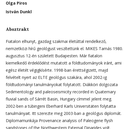
Olga Piros
István Dunkl
Absztrakt
Fiatalon elhunyt, gazdag szakmai életúttal rendelkező,
nemzetközi hírű geológust veszítettünk el. MIKES Tamás 1980.
augusztus 12-én született Budapesten. Már fiatalon
kiemelkedő érdeklődést mutatott a földtudományok iránt, ami
egész életét végigkísérte. 1998-ban érettségizett, majd
felvételt nyert az ELTE geológus szakára, ahol 2002-ig
földtudományi tanulmányokat folytatott. Diákköri dolgozata
Sedimentology and paleoseismicity recorded in Quaternary
fluvial sands of Sárrét Basin, Hungary címmel jelent meg.
2002-ben a tübingeni Eberhard Karls Universitäten folytatta
tanulmányait. Itt szerezte meg 2003-ban a geológus diplomát.
Diplomamunkája Provenance analysis of Paleogene flysh
sandstones of the Northwestern External Dinarides volt.