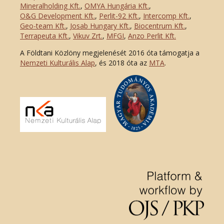
Mineralholding Kft.
,
OMYA Hungária Kft.
,
O&G Development Kft
.
,
Perlit-92 Kft.
,
Intercomp Kft.
,
Geo-team Kft.
,
Josab Hungary Kft.
,
Biocentrum Kft.
,
Terrapeuta Kft.
,
Vikuv Zrt.
,
MFGI
,
Anzo Perlit Kft.
A Földtani Közlöny megjelenését 2016 óta támogatja a
Nemzeti Kulturális Alap
, és 2018 óta az
MTA
.