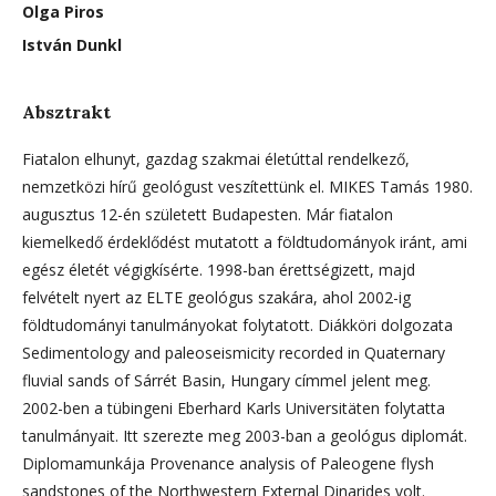
Olga Piros
István Dunkl
Absztrakt
Fiatalon elhunyt, gazdag szakmai életúttal rendelkező,
nemzetközi hírű geológust veszítettünk el. MIKES Tamás 1980.
augusztus 12-én született Budapesten. Már fiatalon
kiemelkedő érdeklődést mutatott a földtudományok iránt, ami
egész életét végigkísérte. 1998-ban érettségizett, majd
felvételt nyert az ELTE geológus szakára, ahol 2002-ig
földtudományi tanulmányokat folytatott. Diákköri dolgozata
Sedimentology and paleoseismicity recorded in Quaternary
fluvial sands of Sárrét Basin, Hungary címmel jelent meg.
2002-ben a tübingeni Eberhard Karls Universitäten folytatta
tanulmányait. Itt szerezte meg 2003-ban a geológus diplomát.
Diplomamunkája Provenance analysis of Paleogene flysh
sandstones of the Northwestern External Dinarides volt.