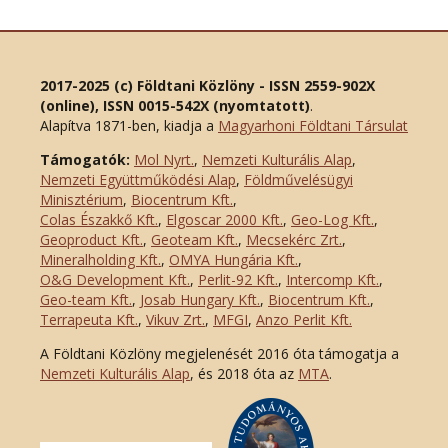
2017-2025 (c) Földtani Közlöny - ISSN 2559-902X
(online), ISSN 0015-542X (nyomtatott)
.
Alapítva 1871-ben, kiadja a
Magyarhoni Földtani Társulat
Támogatók:
Mol Nyrt.
,
Nemzeti Kulturális Alap
,
Nemzeti Együttműködési Alap
,
Földművelésügyi
Minisztérium
,
Biocentrum Kft.
,
Colas Északkő Kft
.
,
Elgoscar 2000 Kft
.
,
Geo-Log Kft.
,
Geoproduct Kft.
,
Geoteam Kft.
,
Mecsekérc Zrt.
,
Mineralholding Kft.
,
OMYA Hungária Kft.
,
O&G Development Kft
.
,
Perlit-92 Kft.
,
Intercomp Kft.
,
Geo-team Kft.
,
Josab Hungary Kft.
,
Biocentrum Kft.
,
Terrapeuta Kft.
,
Vikuv Zrt.
,
MFGI
,
Anzo Perlit Kft.
A Földtani Közlöny megjelenését 2016 óta támogatja a
Nemzeti Kulturális Alap
, és 2018 óta az
MTA
.