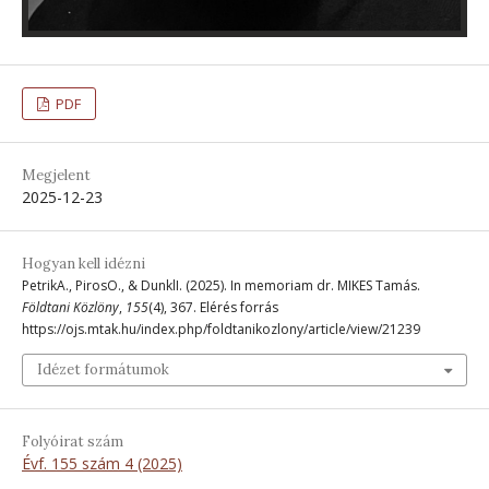
PDF
Megjelent
2025-12-23
Hogyan kell idézni
PetrikA., PirosO., & DunklI. (2025). In memoriam dr. MIKES Tamás.
Földtani Közlöny
,
155
(4), 367. Elérés forrás
https://ojs.mtak.hu/index.php/foldtanikozlony/article/view/21239
Idézet formátumok
Folyóirat szám
Évf. 155 szám 4 (2025)