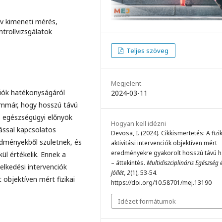
tív kimeneti mérés,
ntrollvizsgálatok
Teljes szöveg
Megjelent
nciók hatékonyságáról
2024-03-11
 immár, hogy hosszú távú
s egészségügyi előnyök
Hogyan kell idézni
itással kapcsolatos
Devosa, I. (2024). Cikkismertetés: A fizi
redményekből születnek, és
aktivitási intervenciók objektíven mért
eredményekre gyakorolt hosszú távú h
l értékelik. Ennek a
– áttekintés.
Multidiszciplináris Egészség 
elkedési intervenciók
Jóllét
,
2
(1), 53-54.
objektíven mért fizikai
https://doi.org/10.58701/mej.13190
Idézet formátumok