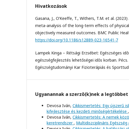
Hivatkozások
Gasana, J., O’Keeffe, T., Withers, T.M. et al. (202
meta-analysis of the long-term effects of physical
objectively measured outcomes. BMC Public Healt
https://doi.org/10.1186/s12889-023-16541-7
Lampek Kinga – Rétsági Erzsébet: Egészséges idő
egészségfejlesztés lehetőségei idős korban. Péc
Egészségtudományi Kar Fizioterápiás és Sporttud
Ugyanannak a szerző(k)nek a legtöbbet 
Devosa Iván,
Cikkismertetés: Egy újszerű is
kifejlesztése és kezdeti minőségértékelése
Devosa Iván,
Cikkismertetés: A nemek között
keretrendszer
,
Multidiszciplináris Egészség 
Devosa Iván,
Cikkismertetés: A halálozási 