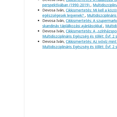
perspektívában (1990-2019)
,
Multidiszciplin
Devosa Iván,
Cikkismertetés: Mi kell a köz
egészségesek legyenek?
,
Multidiszciplinári
Devosa Iván,
Cikkismertetés: A szupermar
skandináv táplálkozási ajánlásokkal
,
Multidi
Devosa Iván,
Cikkismertetés: A „színházspo
Multidiszciplináris Egészség és Jóllét: Évf. 2
Devosa Iván,
Cikkismertetés: Az ivóvíz mint
Multidiszciplináris Egészség és Jóllét: Évf. 2