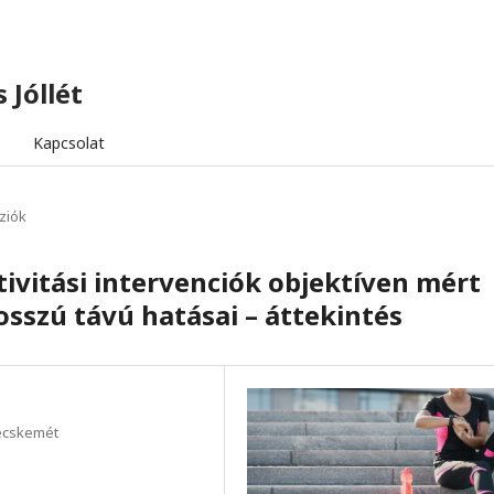
 Jóllét
Kapcsolat
ziók
ktivitási intervenciók objektíven mért
sszú távú hatásai – áttekintés
Kecskemét