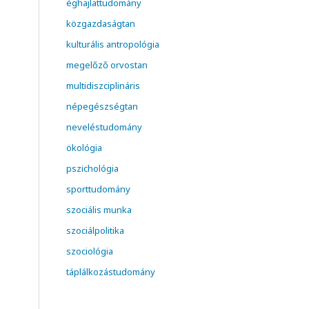
éghajlattudomány
közgazdaságtan
kulturális antropológia
megelőző orvostan
multidiszciplináris
népegészségtan
neveléstudomány
ökológia
pszichológia
sporttudomány
szociális munka
szociálpolitika
szociológia
táplálkozástudomány