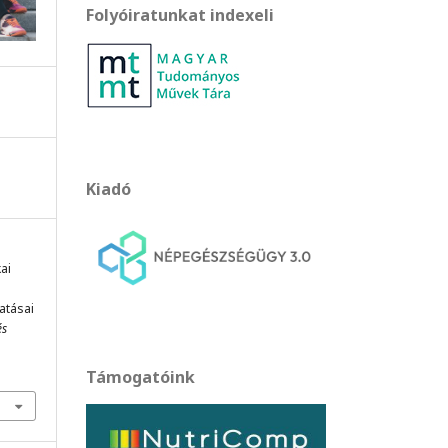
Folyóiratunkat indexeli
Kiadó
kai
atásai
és
Támogatóink