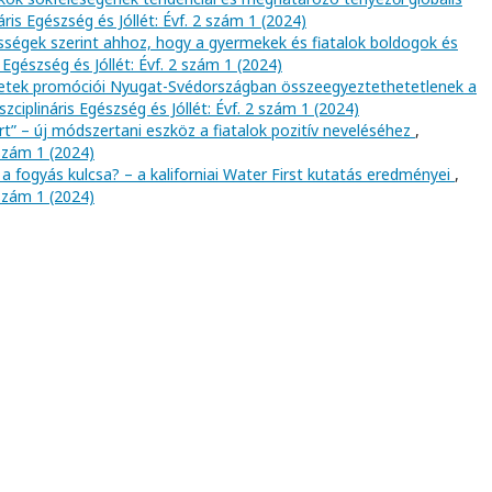
áris Egészség és Jóllét: Évf. 2 szám 1 (2024)
össégek szerint ahhoz, hogy a gyermekek és fiatalok boldogok és
s Egészség és Jóllét: Évf. 2 szám 1 (2024)
ketek promóciói Nyugat-Svédországban összeegyeztethetetlenek a
szciplináris Egészség és Jóllét: Évf. 2 szám 1 (2024)
rt” – új módszertani eszköz a fiatalok pozitív neveléséhez
,
 szám 1 (2024)
 a fogyás kulcsa? – a kaliforniai Water First kutatás eredményei
,
 szám 1 (2024)