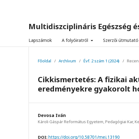
Multidiszciplináris Egészség és
Lapszámok
A folyóiratról
Szerzői útmutató
Főoldal
/
Archívum
/
Évf. 2 szám 1 (2024)
/
Recen
Cikkismertetés: A fizikai a
eredményekre gyakorolt ho
Devosa Iván
Károli Gáspár Református Egyetem, Pedagógiai Kar, 
https://doi.org/10.58701/mej.13190
DOI: