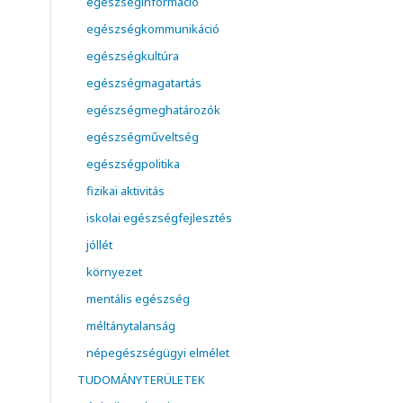
egészséginformáció
egészségkommunikáció
egészségkultúra
egészségmagatartás
egészségmeghatározók
egészségműveltség
egészségpolitika
fizikai aktivitás
iskolai egészségfejlesztés
jóllét
környezet
mentális egészség
méltánytalanság
népegészségügyi elmélet
TUDOMÁNYTERÜLETEK