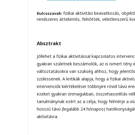
fizikai aktivitási beavatkozás, objek
Kulcsszavak:
rendszeres áttekintés, felnőttek, véletlenszerű ko
Absztrakt
Jóllehet a fizikai aktivitással kapcsolatos interve
gyakran születnek beszámolók, az is ismert tény
változtatásokra van szükség ahhoz, hogy jelentő
szülessenek. A kritikák alapja, hogy a fizikai aktiv
intervenciók kiértékelései többnyire rövid távú e
ezeket gyakran önmagukban, összehasonlítás nélkü
tanulmánynak ezért az a célja, hogy felmérje a vis
hosszú távú (legalább 24 hónapos) hatékonyságát 
aktivitásra.