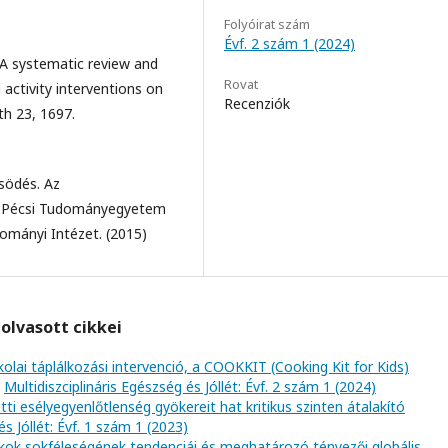
Folyóirat szám
Évf. 2 szám 1 (2024)
3) A systematic review and
Rovat
 activity interventions on
Recenziók
h 23, 1697.
södés. Az
s. Pécsi Tudományegyetem
ományi Intézet. (2015)
olvasott cikkei
kolai táplálkozási intervenció, a COOKKIT (Cooking Kit for Kids)
,
Multidiszciplináris Egészség és Jóllét: Évf. 2 szám 1 (2024)
i esélyegyenlőtlenség gyökereit hat kritikus szinten átalakító
és Jóllét: Évf. 1 szám 1 (2023)
okok sokféleségének tendenciái és meghatározó tényezői globális