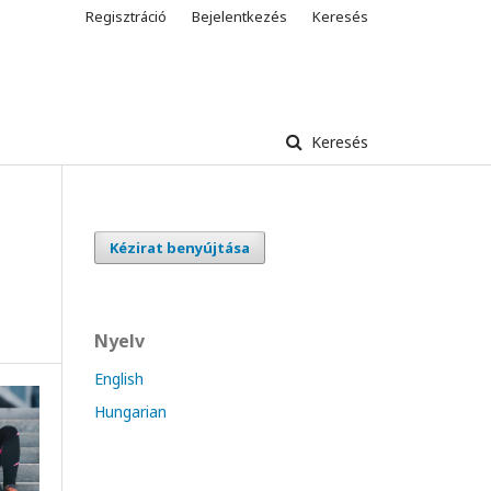
Regisztráció
Bejelentkezés
Keresés
Keresés
Kézirat benyújtása
Nyelv
English
Hungarian