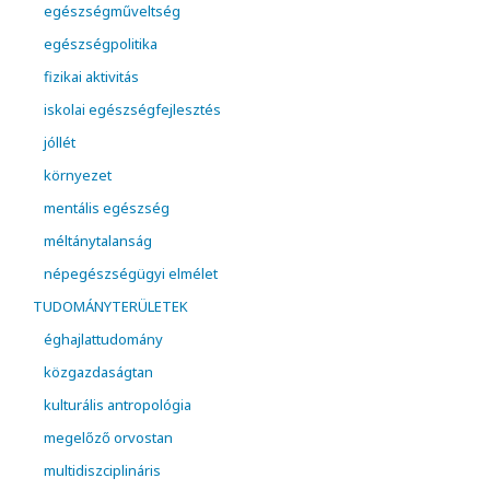
egészségműveltség
egészségpolitika
fizikai aktivitás
iskolai egészségfejlesztés
jóllét
környezet
mentális egészség
méltánytalanság
népegészségügyi elmélet
TUDOMÁNYTERÜLETEK
éghajlattudomány
közgazdaságtan
kulturális antropológia
megelőző orvostan
multidiszciplináris