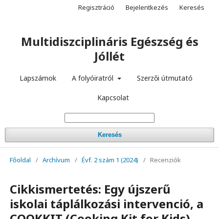
Regisztráció
Bejelentkezés
Keresés
Multidiszciplináris Egészség és
Jóllét
Lapszámok
A folyóiratról
Szerzői útmutató
Kapcsolat
Keresés
Főoldal
/
Archívum
/
Évf. 2 szám 1 (2024)
/
Recenziók
Cikkismertetés: Egy újszerű
iskolai táplálkozási intervenció, a
COOKKIT (Cooking Kit for Kids)