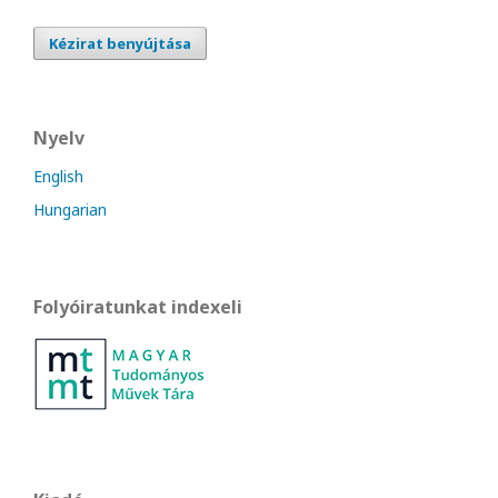
Kézirat benyújtása
Nyelv
English
Hungarian
Folyóiratunkat indexeli