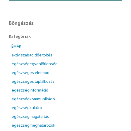
Böngészés
Kategóriák
TÉMÁK
aktív szabadidőeltöltés
egészségegyenlőtlenség
egészséges életmód
egészséges táplálkozás
egészséginformáció
egészségkommunikáció
egészségkultúra
egészségmagatartás
egészségmeghatározók