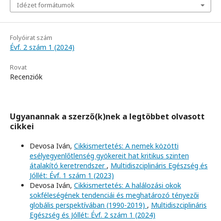
Idézet formátumok
Folyóirat szám
Évf. 2 szám 1 (2024)
Rovat
Recenziók
Ugyanannak a szerző(k)nek a legtöbbet olvasott
cikkei
Devosa Iván,
Cikkismertetés: A nemek közötti
esélyegyenlőtlenség gyökereit hat kritikus szinten
átalakító keretrendszer
,
Multidiszciplináris Egészség és
Jóllét: Évf. 1 szám 1 (2023)
Devosa Iván,
Cikkismertetés: A halálozási okok
sokféleségének tendenciái és meghatározó tényezői
globális perspektívában (1990-2019)
,
Multidiszciplináris
Egészség és Jóllét: Évf. 2 szám 1 (2024)