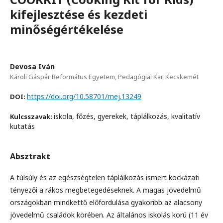
kifejlesztése és kezdeti
minőségértékelése
Devosa Iván
Károli Gáspár Református Egyetem, Pedagógiai Kar, Kecskemét
https://doi.org/10.58701/mej.13249
DOI:
iskola, főzés, gyerekek, táplálkozás, kvalitatív
Kulcsszavak:
kutatás
Absztrakt
A túlsúly és az egészségtelen táplálkozás ismert kockázati
tényezői a rákos megbetegedéseknek. A magas jövedelmű
országokban mindkettő előfordulása gyakoribb az alacsony
jövedelmű családok körében. Az általános iskolás korú (11 év