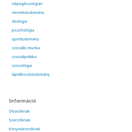
népegészségtan
neveléstudomány
ökológia
pszichológia
sporttudomány
szociális munka
szociálpolitika
szociológia
táplálkozástudomány
Információ
Olvasóknak
Szerzőknek
Könyvtárosoknak