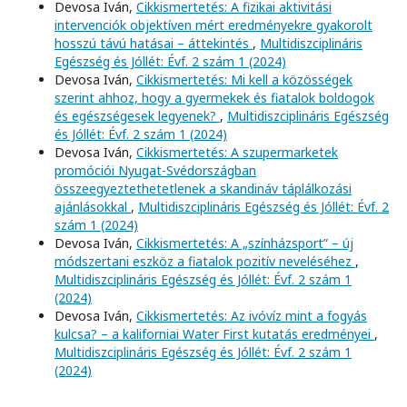
Devosa Iván,
Cikkismertetés: A fizikai aktivitási
intervenciók objektíven mért eredményekre gyakorolt
hosszú távú hatásai – áttekintés
,
Multidiszciplináris
Egészség és Jóllét: Évf. 2 szám 1 (2024)
Devosa Iván,
Cikkismertetés: Mi kell a közösségek
szerint ahhoz, hogy a gyermekek és fiatalok boldogok
és egészségesek legyenek?
,
Multidiszciplináris Egészség
és Jóllét: Évf. 2 szám 1 (2024)
Devosa Iván,
Cikkismertetés: A szupermarketek
promóciói Nyugat-Svédországban
összeegyeztethetetlenek a skandináv táplálkozási
ajánlásokkal
,
Multidiszciplináris Egészség és Jóllét: Évf. 2
szám 1 (2024)
Devosa Iván,
Cikkismertetés: A „színházsport” – új
módszertani eszköz a fiatalok pozitív neveléséhez
,
Multidiszciplináris Egészség és Jóllét: Évf. 2 szám 1
(2024)
Devosa Iván,
Cikkismertetés: Az ivóvíz mint a fogyás
kulcsa? – a kaliforniai Water First kutatás eredményei
,
Multidiszciplináris Egészség és Jóllét: Évf. 2 szám 1
(2024)