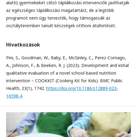
alatti) gyermekeket célzó táplálkozási intervenciók javíthatják
az egészséges táplálkozási magatartást, de a legtöbb
programot nem úgy tervezték, hogy támogassák az
osztályteremben tanult készségek otthoni átültetését.
Hivatkozások
Pini, S., Goodman, W., Raby, E., McGinley, C., Perez-Cornago,
A., Johnson, F., & Beeken, R. J. (2023). Development and initial
qualitative evaluation of a novel school-based nutrition
intervention – COOKKIT (Cooking Kit for Kids). BMC Public
Health, 23(1), 1742.
https://doi.org/10.1186/s12889-023-
16598-4