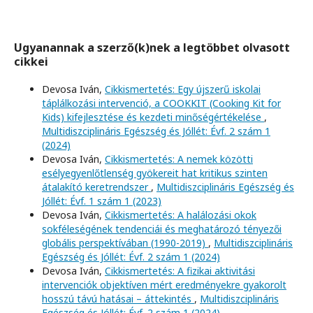
Ugyanannak a szerző(k)nek a legtöbbet olvasott
cikkei
Devosa Iván,
Cikkismertetés: Egy újszerű iskolai
táplálkozási intervenció, a COOKKIT (Cooking Kit for
Kids) kifejlesztése és kezdeti minőségértékelése
,
Multidiszciplináris Egészség és Jóllét: Évf. 2 szám 1
(2024)
Devosa Iván,
Cikkismertetés: A nemek közötti
esélyegyenlőtlenség gyökereit hat kritikus szinten
átalakító keretrendszer
,
Multidiszciplináris Egészség és
Jóllét: Évf. 1 szám 1 (2023)
Devosa Iván,
Cikkismertetés: A halálozási okok
sokféleségének tendenciái és meghatározó tényezői
globális perspektívában (1990-2019)
,
Multidiszciplináris
Egészség és Jóllét: Évf. 2 szám 1 (2024)
Devosa Iván,
Cikkismertetés: A fizikai aktivitási
intervenciók objektíven mért eredményekre gyakorolt
hosszú távú hatásai – áttekintés
,
Multidiszciplináris
Egészség és Jóllét: Évf. 2 szám 1 (2024)