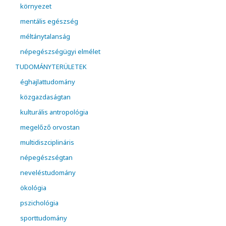
környezet
mentális egészség
méltánytalanság
népegészségügyi elmélet
TUDOMÁNYTERÜLETEK
éghajlattudomány
közgazdaságtan
kulturális antropológia
megelőző orvostan
multidiszciplináris
népegészségtan
neveléstudomány
ökológia
pszichológia
sporttudomány