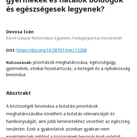
és egészségesek legyenek?
Devosa Iván
Károli Gáspár Református Egyetem, Pedagógiai Kar, Kecskemét
https://doi.org/10.58701/mej.13208
DOI:
prioritások meghatározása, egészségügy,
Kulcsszavak:
gyermekek, etnikai hovatartozás, a betegek és a nyilvánosság
bevonása
Absztrakt
A közösségek bevonása a kutatási prioritások
meghatározásába növelheti a kutatás relevanciáját és
hatékonyságát, ami jobb kimenetekhez vezethet az egészség
területén. Ezek a gyakorlatok azonban gyakran nem
egyértelműek például a közösségek bevonásának módját