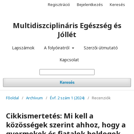
Regisztráció
Bejelentkezés
Keresés
Multidiszciplináris Egészség és
Jóllét
Lapszámok
A folyóiratról
Szerzői útmutató
Kapcsolat
Keresés
Főoldal
/
Archívum
/
Évf. 2 szám 1 (2024)
/
Recenziók
Cikkismertetés: Mi kell a
közösségek szerint ahhoz, hogy a
gyermekek és fiatalok boldogok