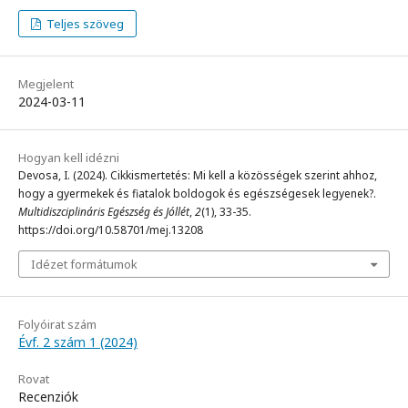
Teljes szöveg
Megjelent
2024-03-11
Hogyan kell idézni
Devosa, I. (2024). Cikkismertetés: Mi kell a közösségek szerint ahhoz,
hogy a gyermekek és fiatalok boldogok és egészségesek legyenek?.
Multidiszciplináris Egészség és Jóllét
,
2
(1), 33-35.
https://doi.org/10.58701/mej.13208
Idézet formátumok
Folyóirat szám
Évf. 2 szám 1 (2024)
Rovat
Recenziók