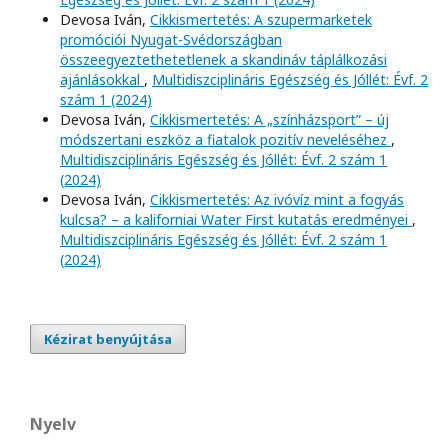
Devosa Iván,
Cikkismertetés: A szupermarketek
promóciói Nyugat-Svédországban
összeegyeztethetetlenek a skandináv táplálkozási
ajánlásokkal
,
Multidiszciplináris Egészség és Jóllét: Évf. 2
szám 1 (2024)
Devosa Iván,
Cikkismertetés: A „színházsport” – új
módszertani eszköz a fiatalok pozitív neveléséhez
,
Multidiszciplináris Egészség és Jóllét: Évf. 2 szám 1
(2024)
Devosa Iván,
Cikkismertetés: Az ivóvíz mint a fogyás
kulcsa? – a kaliforniai Water First kutatás eredményei
,
Multidiszciplináris Egészség és Jóllét: Évf. 2 szám 1
(2024)
Kézirat benyújtása
Nyelv