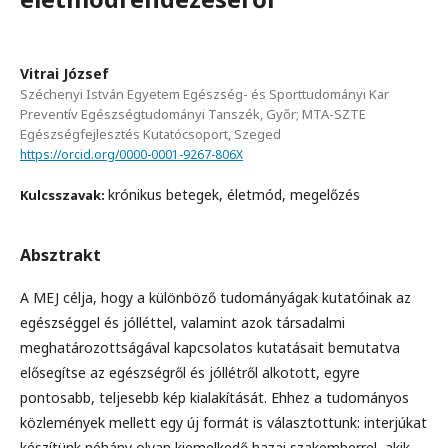
Vitrai József
Széchenyi István Egyetem Egészség- és Sporttudományi Kar
Preventív Egészségtudományi Tanszék, Győr; MTA-SZTE
Egészségfejlesztés Kutatócsoport, Szeged
https://orcid.org/0000-0001-9267-806X
krónikus betegek, életmód, megelőzés
Kulcsszavak:
Absztrakt
A MEJ célja, hogy a különböző tudományágak kutatóinak az
egészséggel és jólléttel, valamint azok társadalmi
meghatározottságával kapcsolatos kutatásait bemutatva
elősegítse az egészségről és jóllétről alkotott, egyre
pontosabb, teljesebb kép kialakítását. Ehhez a tudományos
közlemények mellett egy új formát is választottunk: interjúkat
készítünk néhány olyan kiemelkedő hazai szakemberrel, akik