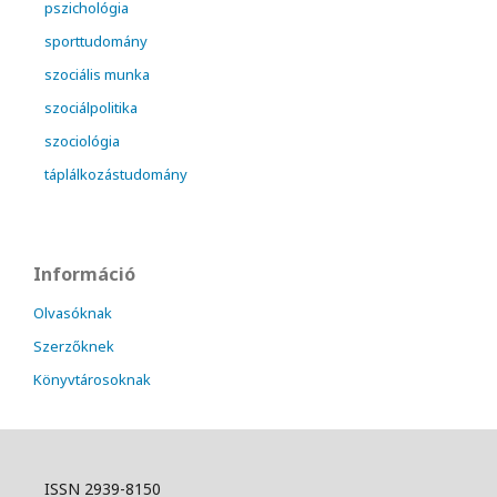
pszichológia
sporttudomány
szociális munka
szociálpolitika
szociológia
táplálkozástudomány
Információ
Olvasóknak
Szerzőknek
Könyvtárosoknak
ISSN 2939-8150