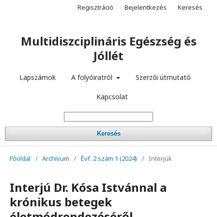
Regisztráció
Bejelentkezés
Keresés
Multidiszciplináris Egészség és
Jóllét
Lapszámok
A folyóiratról
Szerzői útmutató
Kapcsolat
Keresés
Főoldal
/
Archívum
/
Évf. 2 szám 1 (2024)
/
Interjúk
Interjú Dr. Kósa Istvánnal a
krónikus betegek
életmódrendezéséről