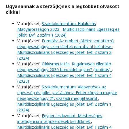
Ugyanannak a szerző(k)nek a legtöbbet olvasott
cikkei
Vitrai József,
Szakdokumentum: Halálozás
Magyarországon 2023
,
Multidiszciplináris Egészség és
Jóllét: Évf. 2 szám 1 (2024)
Vitrai József,
Fordítás: Az emberi jóllétre vonatkozó
népegészségügyi szemléletek narratív áttekintése
,
Multidiszciplináris Egészség és Jóllét: Évf. 2 szám 2
(2024)
Vitrai József,
Cikkismertetés: Rugalmasan ellenálló
népegészségügy 2030-ban: #dehogyan? (fordítás)
,
Multidiszciplináris Egészség és Jóllét: Évf. 1 szám 4
(2023)
Vitrai József,
Szakdokumentum: Alapvetések az
egészség és jóllét javításához. Fehér könyv a magyar
népegészségügy 21. századi megújításáról
,
Multidiszciplináris Egészség és Jóllét: Évf. 2 szám 1
(2024)
Vitrai József,
Egyperces kivonat: Mesterséges
intelligencia interjúkérdések kezdőknek
,
Multidiszciplináris Egészség és Jóllét: Évf. 1 szám 4