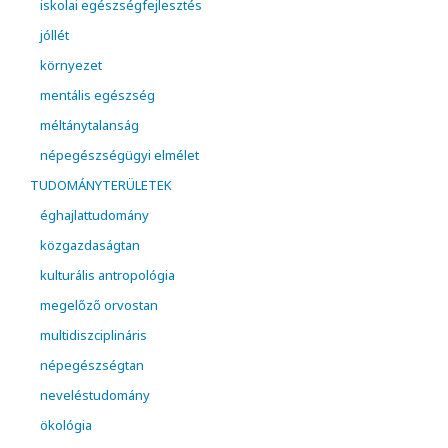
iskolai egészségfejlesztés
jóllét
környezet
mentális egészség
méltánytalanság
népegészségügyi elmélet
TUDOMÁNYTERÜLETEK
éghajlattudomány
közgazdaságtan
kulturális antropológia
megelőző orvostan
multidiszciplináris
népegészségtan
neveléstudomány
ökológia