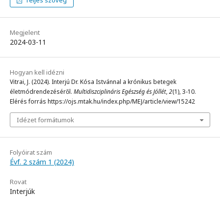
Megjelent
2024-03-11
Hogyan kell idézni
Vitrai, J. (2024). Interjú Dr. Kósa Istvánnal a krónikus betegek
életmódrendezéséről.
Multidiszciplináris Egészség és Jóllét
,
2
(1), 3-10.
Elérés forrás https://ojs.mtak.hu/index.php/MEJ/article/view/15242
Idézet formátumok
Folyóirat szám
Évf. 2 szám 1 (2024)
Rovat
Interjúk