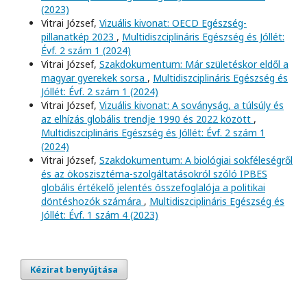
(2023)
Vitrai József,
Vizuális kivonat: OECD Egészség-
pillanatkép 2023
,
Multidiszciplináris Egészség és Jóllét:
Évf. 2 szám 1 (2024)
Vitrai József,
Szakdokumentum: Már születéskor eldől a
magyar gyerekek sorsa
,
Multidiszciplináris Egészség és
Jóllét: Évf. 2 szám 1 (2024)
Vitrai József,
Vizuális kivonat: A soványság, a túlsúly és
az elhízás globális trendje 1990 és 2022 között
,
Multidiszciplináris Egészség és Jóllét: Évf. 2 szám 1
(2024)
Vitrai József,
Szakdokumentum: A biológiai sokféleségről
és az ökoszisztéma-szolgáltatásokról szóló IPBES
globális értékelő jelentés összefoglalója a politikai
döntéshozók számára
,
Multidiszciplináris Egészség és
Jóllét: Évf. 1 szám 4 (2023)
Kézirat benyújtása