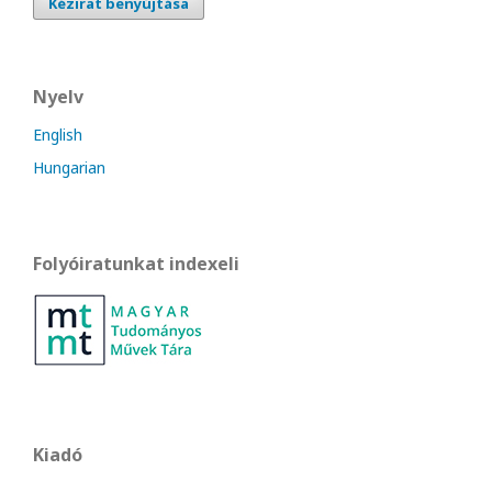
Kézirat benyújtása
Nyelv
English
Hungarian
Folyóiratunkat indexeli
Kiadó