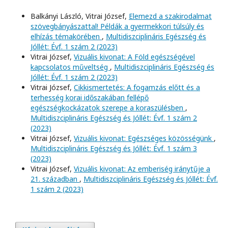
Balkányi László, Vitrai József,
Elemezd a szakirodalmat
szövegbányászattal! Példák a gyermekkori túlsúly és
elhízás témakörében
,
Multidiszciplináris Egészség és
Jóllét: Évf. 1 szám 2 (2023)
Vitrai József,
Vizuális kivonat: A Föld egészségével
kapcsolatos műveltség
,
Multidiszciplináris Egészség és
Jóllét: Évf. 1 szám 2 (2023)
Vitrai József,
Cikkismertetés: A fogamzás előtt és a
terhesség korai időszakában fellépő
egészségkockázatok szerepe a koraszülésben
,
Multidiszciplináris Egészség és Jóllét: Évf. 1 szám 2
(2023)
Vitrai József,
Vizuális kivonat: Egészséges közösségünk
,
Multidiszciplináris Egészség és Jóllét: Évf. 1 szám 3
(2023)
Vitrai József,
Vizuális kivonat: Az emberiség iránytűje a
21. században
,
Multidiszciplináris Egészség és Jóllét: Évf.
1 szám 2 (2023)