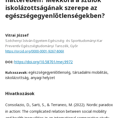
iskolázottságának szerepe az
egészségegyenlőtlenségekben?
Vitrai József
Széchenyi István Egyetem Egészség- és Sporttudományi Kar
Preventív Egészségtudományi Tanszék, Győr
https://orcid.org/0000-0001-9267-806X
https://doi.org/10.58701/mej.9972
DOI:
egészségegyenlőtlenség, társadalmi mobilitás,
Kulcsszavak:
iskolázottság, anyagi helyzet
Hivatkozások
Consolazio, D., Sarti, S., & Terraneo, M. (2022). Nordic paradox
in action: The complicated relation between social mobility
and health inequalities in an international comparative study.