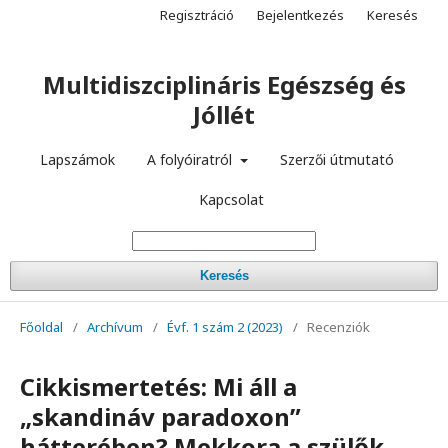
Regisztráció
Bejelentkezés
Keresés
Multidiszciplináris Egészség és
Jóllét
Lapszámok
A folyóiratról
Szerzői útmutató
Kapcsolat
Keresés
Főoldal
/
Archívum
/
Évf. 1 szám 2 (2023)
/
Recenziók
Cikkismertetés: Mi áll a
„skandináv paradoxon”
hátterében? Mekkora a szülők