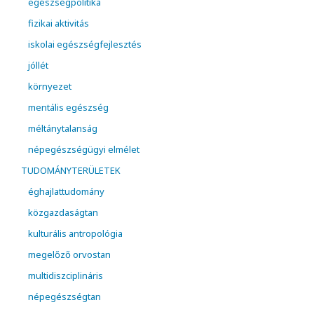
egészségpolitika
fizikai aktivitás
iskolai egészségfejlesztés
jóllét
környezet
mentális egészség
méltánytalanság
népegészségügyi elmélet
TUDOMÁNYTERÜLETEK
éghajlattudomány
közgazdaságtan
kulturális antropológia
megelőző orvostan
multidiszciplináris
népegészségtan