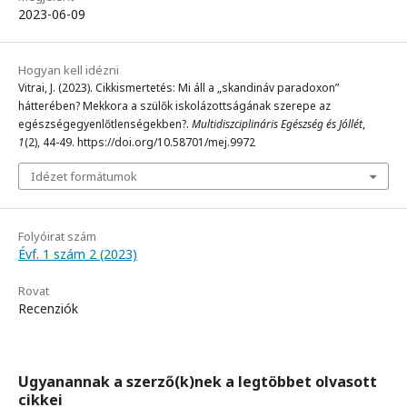
2023-06-09
Hogyan kell idézni
Vitrai, J. (2023). Cikkismertetés: Mi áll a „skandináv paradoxon”
hátterében? Mekkora a szülők iskolázottságának szerepe az
egészségegyenlőtlenségekben?.
Multidiszciplináris Egészség és Jóllét
,
1
(2), 44-49. https://doi.org/10.58701/mej.9972
Idézet formátumok
Folyóirat szám
Évf. 1 szám 2 (2023)
Rovat
Recenziók
Ugyanannak a szerző(k)nek a legtöbbet olvasott
cikkei