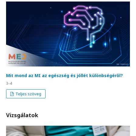
Mit mond az MI az egészség és jóllét különbségéről?
3-4
Teljes szöveg
Vizsgálatok