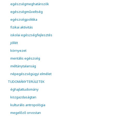
egészségmeghatározók
egészségműveltség
egészségpolitika
fizikai aktivitás
iskolai egészségfejlesztés
jóllét
környezet
mentális egészség
méltánytalanság
népegészségügyi elmélet
TUDOMÁNYTERÜLETEK
éghajlattudomány
közgazdaságtan
kulturális antropológia
megelőző orvostan