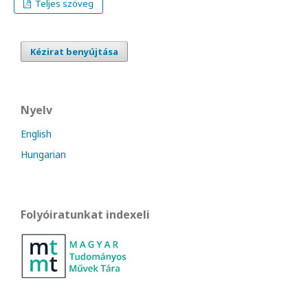
Teljes szöveg
Kézirat benyújtása
Nyelv
English
Hungarian
Folyóiratunkat indexeli