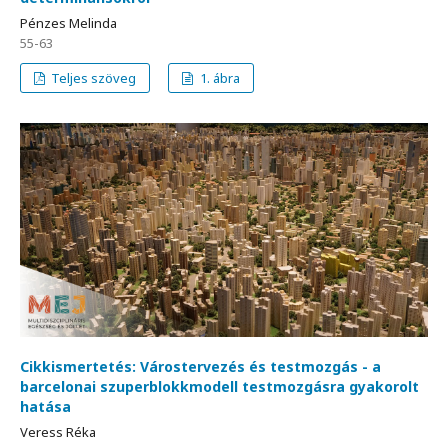
Pénzes Melinda
55-63
Teljes szöveg
1. ábra
Cikkismertetés: Várostervezés és testmozgás - a
barcelonai szuperblokkmodell testmozgásra gyakorolt
hatása
Veress Réka