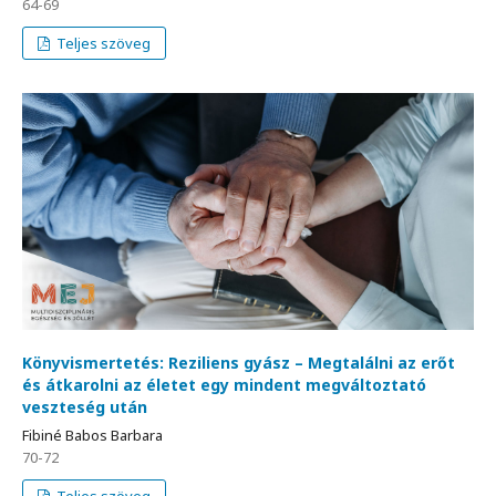
64-69
Teljes szöveg
Könyvismertetés: Reziliens gyász – Megtalálni az erőt
és átkarolni az életet egy mindent megváltoztató
veszteség után
Fibiné Babos Barbara
70-72