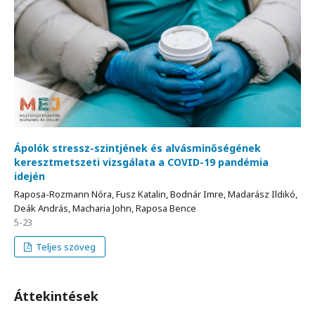
Ápolók stressz-szintjének és alvásminőségének
keresztmetszeti vizsgálata a COVID-19 pandémia
idején
Raposa-Rozmann Nóra, Fusz Katalin, Bodnár Imre, Madarász Ildikó,
Deák András, Macharia John, Raposa Bence
5-23
Teljes szöveg
Áttekintések