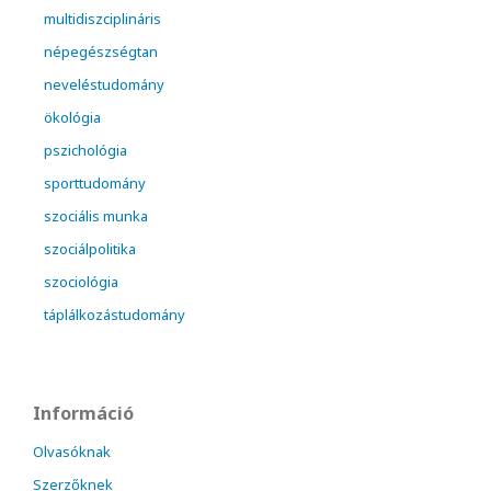
multidiszciplináris
népegészségtan
neveléstudomány
ökológia
pszichológia
sporttudomány
szociális munka
szociálpolitika
szociológia
táplálkozástudomány
Információ
Olvasóknak
Szerzőknek