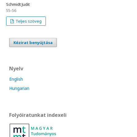
Schmidt Judit
55-56
Teljes szöveg
Kézirat benyújtása
Nyelv
English
Hungarian
Folyóiratunkat indexeli