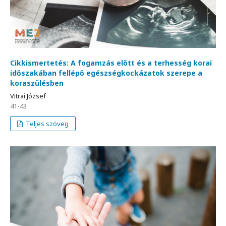
Cikkismertetés: A fogamzás előtt és a terhesség korai
időszakában fellépő egészségkockázatok szerepe a
koraszülésben
Vitrai József
41-43
Teljes szöveg