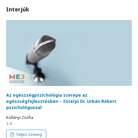
Interjúk
Az egészségpszichológia szerepe az
egészségfejlesztésben – Interjú Dr. Urbán Róbert
pszichológussal
Kollányi Zsófia
3-9
Teljes szöveg