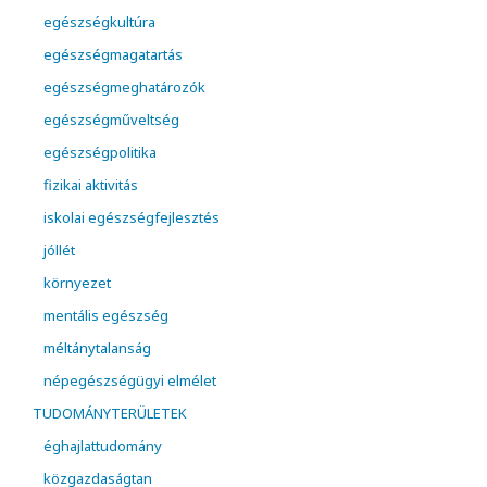
egészségkultúra
egészségmagatartás
egészségmeghatározók
egészségműveltség
egészségpolitika
fizikai aktivitás
iskolai egészségfejlesztés
jóllét
környezet
mentális egészség
méltánytalanság
népegészségügyi elmélet
TUDOMÁNYTERÜLETEK
éghajlattudomány
közgazdaságtan