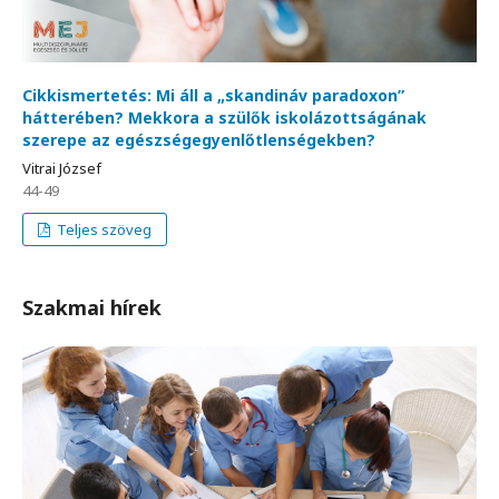
Cikkismertetés: Mi áll a „skandináv paradoxon”
hátterében? Mekkora a szülők iskolázottságának
szerepe az egészségegyenlőtlenségekben?
Vitrai József
44-49
Teljes szöveg
Szakmai hírek