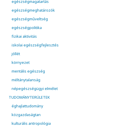
egészségmagatartás
egészségmeghatározók
egészségműveltség
egészségpolitika
fizikai aktivitás
iskolai egészségfejlesztés
jóllét
környezet
mentális egészség
méltánytalanság
népegészségügyi elmélet
TUDOMÁNYTERÜLETEK
éghajlattudomány
közgazdaságtan
kulturális antropológia