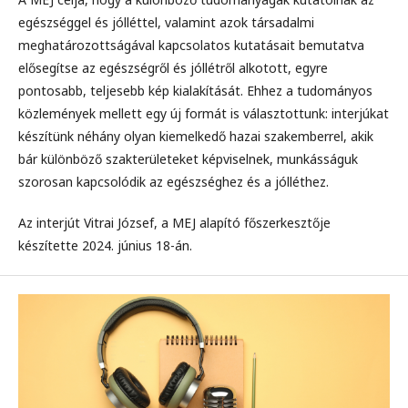
egészséggel és jólléttel, valamint azok társadalmi
meghatározottságával kapcsolatos kutatásait bemutatva
elősegítse az egészségről és jóllétről alkotott, egyre
pontosabb, teljesebb kép kialakítását. Ehhez a tudományos
közlemények mellett egy új formát is választottunk: interjúkat
készítünk néhány olyan kiemelkedő hazai szakemberrel, akik
bár különböző szakterületeket képviselnek, munkásságuk
szorosan kapcsolódik az egészséghez és a jólléthez.
Az interjút Vitrai József, a MEJ alapító főszerkesztője
készítette 2024. június 18-án.