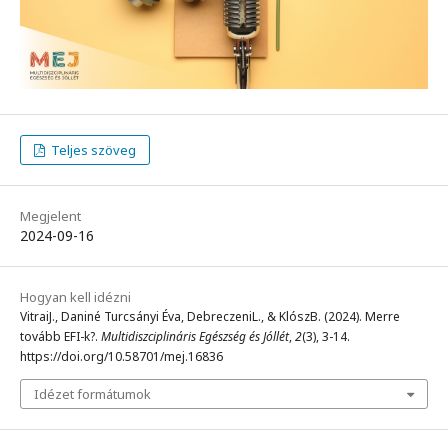
Teljes szöveg
Megjelent
2024-09-16
Hogyan kell idézni
VitraiJ., Daniné Turcsányi Éva, DebreczeniL., & KlószB. (2024). Merre
tovább EFI-k?.
Multidiszciplináris Egészség és Jóllét
,
2
(3), 3-14.
https://doi.org/10.58701/mej.16836
Idézet formátumok