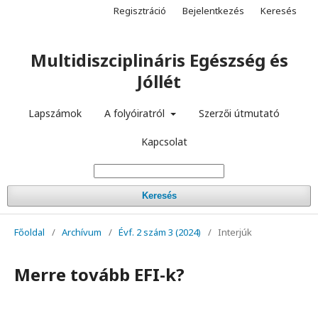
Regisztráció
Bejelentkezés
Keresés
Multidiszciplináris Egészség és
Jóllét
Lapszámok
A folyóiratról
Szerzői útmutató
Kapcsolat
Keresés
Főoldal
/
Archívum
/
Évf. 2 szám 3 (2024)
/
Interjúk
Merre tovább EFI-k?