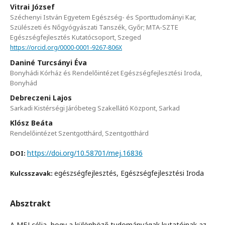
Vitrai József
Széchenyi István Egyetem Egészség- és Sporttudományi Kar,
Szülészeti és Nőgyógyászati Tanszék, Győr; MTA-SZTE
Egészségfejlesztés Kutatócsoport, Szeged
https://orcid.org/0000-0001-9267-806X
Daniné Turcsányi Éva
Bonyhádi Kórház és Rendelőintézet Egészségfejlesztési Iroda,
Bonyhád
Debreczeni Lajos
Sarkadi Kistérségi Járóbeteg Szakellátó Központ, Sarkad
Klósz Beáta
Rendelőintézet Szentgotthárd, Szentgotthárd
https://doi.org/10.58701/mej.16836
DOI:
egészségfejlesztés, Egészségfejlesztési Iroda
Kulcsszavak:
Absztrakt
A MEJ célja, hogy a különböző tudományágak kutatóinak az