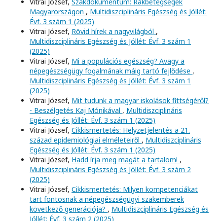
Vitrai József,
Szakdokumentum: Rákbetegségek
Magyarországon
,
Multidiszciplináris Egészség és Jóllét:
Évf. 3 szám 1 (2025)
Vitrai József,
Rövid hírek a nagyvilágból
,
Multidiszciplináris Egészség és Jóllét: Évf. 3 szám 1
(2025)
Vitrai József,
Mi a populációs egészség? Avagy a
népegészségügy fogalmának máig tartó fejlődése
,
Multidiszciplináris Egészség és Jóllét: Évf. 3 szám 1
(2025)
Vitrai József,
Mit tudunk a magyar iskolások fittségéről?
- Beszélgetés Kaj Mónikával
,
Multidiszciplináris
Egészség és Jóllét: Évf. 3 szám 1 (2025)
Vitrai József,
Cikkismertetés: Helyzetjelentés a 21.
század epidemiológiai elméleteiről
,
Multidiszciplináris
Egészség és Jóllét: Évf. 3 szám 1 (2025)
Vitrai József,
Hadd írja meg magát a tartalom!
,
Multidiszciplináris Egészség és Jóllét: Évf. 3 szám 2
(2025)
Vitrai József,
Cikkismertetés: Milyen kompetenciákat
tart fontosnak a népegészségügyi szakemberek
következő generációja?
,
Multidiszciplináris Egészség és
Jóllét: Évf. 3 szám 2 (2025)