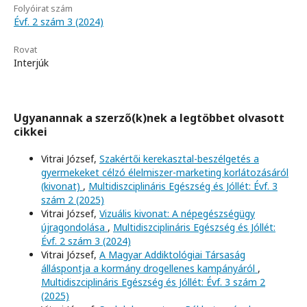
Folyóirat szám
Évf. 2 szám 3 (2024)
Rovat
Interjúk
Ugyanannak a szerző(k)nek a legtöbbet olvasott
cikkei
Vitrai József,
Szakértői kerekasztal-beszélgetés a
gyermekeket célzó élelmiszer-marketing korlátozásáról
(kivonat)
,
Multidiszciplináris Egészség és Jóllét: Évf. 3
szám 2 (2025)
Vitrai József,
Vizuális kivonat: A népegészségügy
újragondolása
,
Multidiszciplináris Egészség és Jóllét:
Évf. 2 szám 3 (2024)
Vitrai József,
A Magyar Addiktológiai Társaság
álláspontja a kormány drogellenes kampányáról
,
Multidiszciplináris Egészség és Jóllét: Évf. 3 szám 2
(2025)