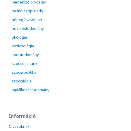
megelőző orvostan
multidiszciplináris
népegészségtan
neveléstudomány
ökológia
pszichológia
sporttudomány
szociális munka
szociálpolitika
szociológia
táplálkozástudomány
Információ
Olvasóknak