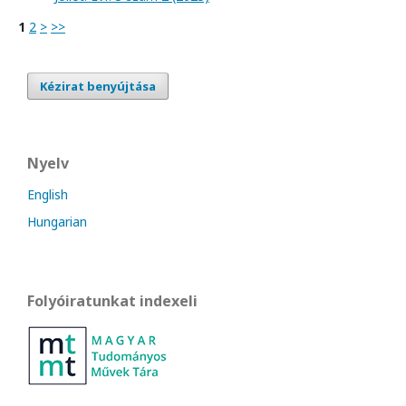
1
2
>
>>
Kézirat benyújtása
Nyelv
English
Hungarian
Folyóiratunkat indexeli