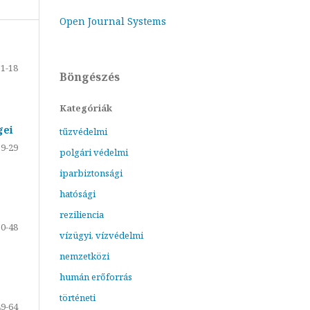
Open Journal Systems
1-18
Böngészés
Kategóriák
gei
tűzvédelmi
19-29
polgári védelmi
iparbiztonsági
hatósági
reziliencia
30-48
vízügyi, vízvédelmi
nemzetközi
humán erőforrás
történeti
49-64