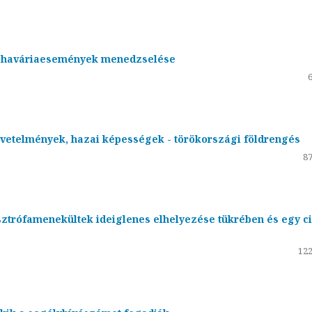
ő haváriaesemények menedzselése
vetelmények, hazai képességek - törökországi földrengés
87
sztrófamenekültek ideiglenes elhelyezése tükrében és egy ci
122