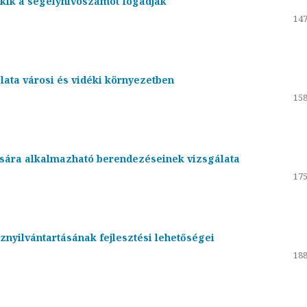
akik a segélyhívószámot fogadják
147
lata városi és vidéki környezetben
158
ására alkalmazható berendezéseinek vizsgálata
175
znyilvántartásának fejlesztési lehetőségei
188