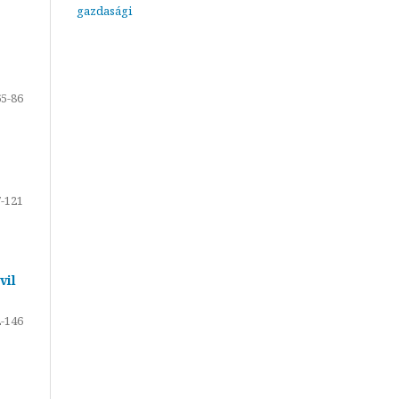
gazdasági
65-86
-121
vil
-146