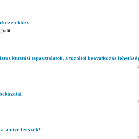
erkezetekhez
 Judit
atos kutatási tapasztalatok, a tűzoltói beavatkozás lehetősé
ockázatai
z, amivé tesszük!"