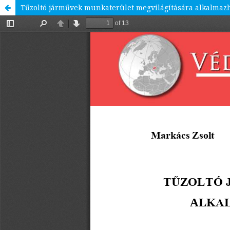
Tűzoltó járművek munkaterület megvilágítására alkalmazh