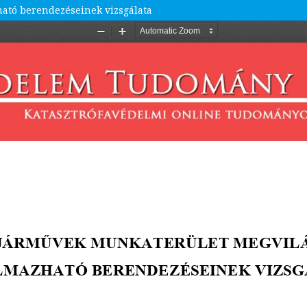
ató berendezéseinek vizsgálata