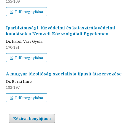
155-169
Pdf megnyitása
Iparbiztonsági, tűzvédelmi és katasztrófavédelmi
kutatások a Nemzeti Közszolgálati Egyetemen
Dr. habil. Vass Gyula
170-181
Pdf megnyitása
A magyar tűzoltóság szocialista típusú átszervezése
Dr. Berki Imre
182-197
Pdf megnyitása
Kézirat benyújtása