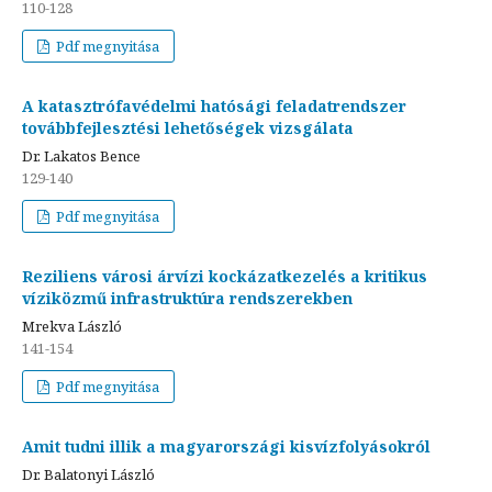
110-128
Pdf megnyitása
A katasztrófavédelmi hatósági feladatrendszer
továbbfejlesztési lehetőségek vizsgálata
Dr. Lakatos Bence
129-140
Pdf megnyitása
Reziliens városi árvízi kockázatkezelés a kritikus
víziközmű infrastruktúra rendszerekben
Mrekva László
141-154
Pdf megnyitása
Amit tudni illik a magyarországi kisvízfolyásokról
Dr. Balatonyi László