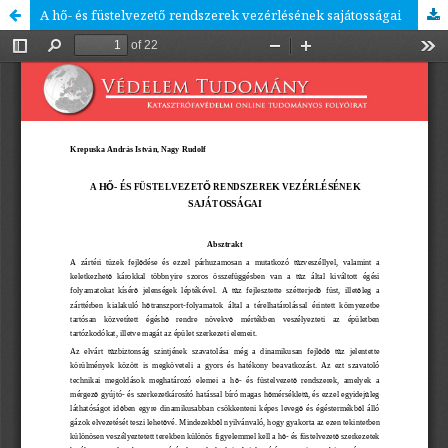
A hő- és füstelvezető rendszerek vezérlésének sajátosságai