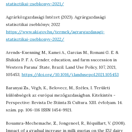
statisztikai-zsebkonyv-2021/
Agrárközgazdasági Intézet (2023). Agrárgazdasági
statisztikai zsebkönyv, 2022
https://www.aki.gov.hu/termek/agrargazdasagi-
statisztikai-zsebkonyv-2022/
Arends-Kuenning M., Kamei A., Garcias M., Romani G. E. &
Shikida P. F. A. Gender, education, and farm succession in
Western Parana´ State, Brazil. Land Use Policy, 107, 2021,
105453,
https://doi.org/10.1016/j.landusepol.2021.105453
Baranyai Zs., Végh, K., Belovecz, M., Széles, I. Területi
különbségek az európai mezőgazdaságban. Kitekintés -
Perspective: Revista De Stiinta Si Cultura. XIII. évfolyam. 14.
szám. pp. 106-116 ISSN 1454-9921.
Bouamra-Mechemache, Z., Jongeneel, R., Réquillart, V. (2008).
Impact of a gradual increase in milk quotas on the EU dairy