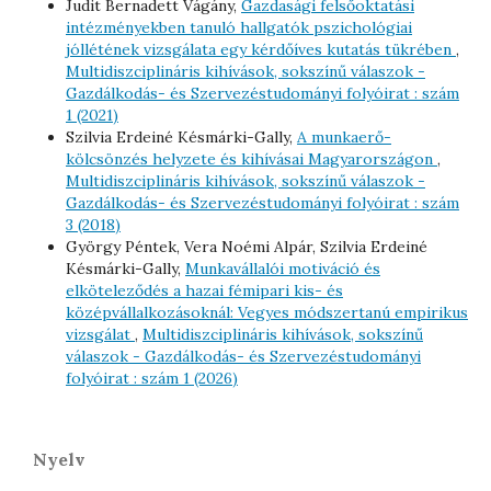
Judit Bernadett Vágány,
Gazdasági felsőoktatási
intézményekben tanuló hallgatók pszichológiai
jóllétének vizsgálata egy kérdőíves kutatás tükrében
,
Multidiszciplináris kihívások, sokszínű válaszok -
Gazdálkodás- és Szervezéstudományi folyóirat : szám
1 (2021)
Szilvia Erdeiné Késmárki-Gally,
A munkaerő-
kölcsönzés helyzete és kihívásai Magyarországon
,
Multidiszciplináris kihívások, sokszínű válaszok -
Gazdálkodás- és Szervezéstudományi folyóirat : szám
3 (2018)
György Péntek, Vera Noémi Alpár, Szilvia Erdeiné
Késmárki-Gally,
Munkavállalói motiváció és
elköteleződés a hazai fémipari kis- és
középvállalkozásoknál: Vegyes módszertanú empirikus
vizsgálat
,
Multidiszciplináris kihívások, sokszínű
válaszok - Gazdálkodás- és Szervezéstudományi
folyóirat : szám 1 (2026)
Nyelv