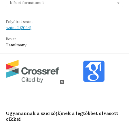
Idézet formátumok
Folyóirat szám
szám 2 (2024)
Rovat
Tanulmány
0
Ugyanannak a szerző(k)nek a legtöbbet olvasott
cikkei