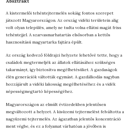
Absztrakt
A kistermelői tehéntejtermelés sokáig fontos szerepet
játszott Magyarországon. Az ország vidéki területein alig
volt olyan település, amely ne tudta volna ellátni magát friss
tehéntejjel. A szarvasmarhatartás elsősorban a kettős
hasznosítású magyartarka fajtára épült.
Az ország kedvező földrajzi helyzete lehetővé tette, hogy a
családok megtermeljék az állatok ellátásához szükséges
takarmányt, így biztosítva megélhetésüket. A gazdaságok
élén generációk váltották egymást. A gazdálkodás nagyban
hozzájárult a vidéki lakosság megélhetéséhez és a vidék
népességmegtartó képességéhez.
Magyarországon az elmúlt évtizedekben jelentősen
megváltozott a helyzet. A kisüzemi tejtermelést felváltotta a
nagyüzemi tejtermelés. Az ágazatban jelentős koncentráció
ment végbe, és ez a folyamat várhatóan a jövőben is