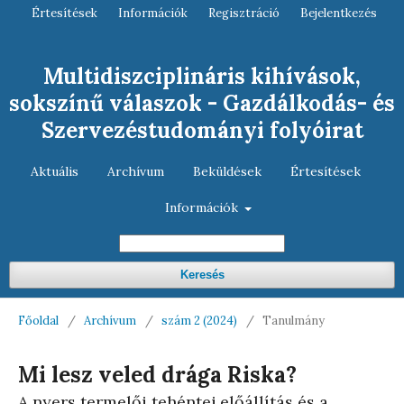
Értesítések
Információk
Regisztráció
Bejelentkezés
Multidiszciplináris kihívások,
sokszínű válaszok - Gazdálkodás- és
Szervezéstudományi folyóirat
Aktuális
Archívum
Beküldések
Értesítések
Információk
Keresés
Főoldal
/
Archívum
/
szám 2 (2024)
/
Tanulmány
Mi lesz veled drága Riska?
A nyers termelői tehéntej előállítás és a