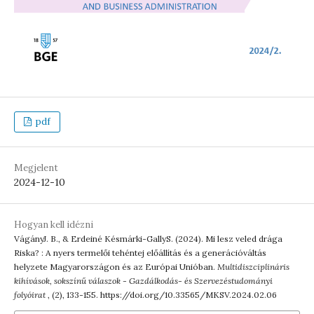
pdf
Megjelent
2024-12-10
Hogyan kell idézni
VágányJ. B., & Erdeiné Késmárki-GallyS. (2024). Mi lesz veled drága
Riska? : A nyers termelői tehéntej előállítás és a generációváltás
helyzete Magyarországon és az Európai Unióban.
Multidiszciplináris
kihívások, sokszínű válaszok - Gazdálkodás- és Szervezéstudományi
folyóirat
, (2), 133-155. https://doi.org/10.33565/MKSV.2024.02.06