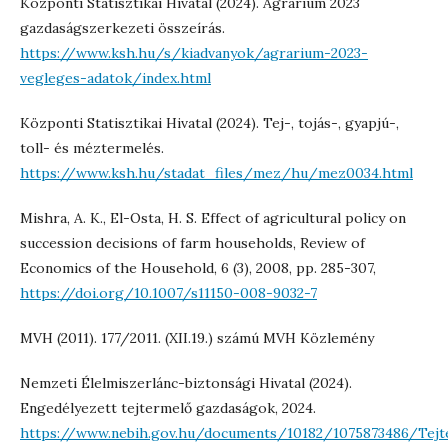
Központi Statisztikai Hivatal (2024). Agrárium 2023
gazdaságszerkezeti összeírás.
https://www.ksh.hu/s/kiadvanyok/agrarium-2023-
vegleges-adatok/index.html
Központi Statisztikai Hivatal (2024). Tej-, tojás-, gyapjú-,
toll- és méztermelés.
https://www.ksh.hu/stadat_files/mez/hu/mez0034.html
Mishra, A. K., El-Osta, H. S. Effect of agricultural policy on
succession decisions of farm households, Review of
Economics of the Household, 6 (3), 2008, pp. 285-307,
https://doi.org/10.1007/s11150-008-9032-7
MVH (2011). 177/2011. (XII.19.) számú MVH Közlemény
Nemzeti Élelmiszerlánc-biztonsági Hivatal (2024).
Engedélyezett tejtermelő gazdaságok, 2024.
https://www.nebih.gov.hu/documents/10182/1075873486/Te