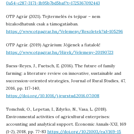
0a54-c287-3171-1b95b7bd5baf?t=1725367092443
OTP Agrár (2021). Tejtermelés és tejipar – nem
bizakodhatunk csak a támogatásban.
https://www.otpagrar.hu/Velemeny/Reszletek?id=105296
OTP Agrár. (2019) Agrárium: Jöjjenek a fiatalok!
https://www.otpagrar.hu/Hirek/Velemeny-20190723
Suess-Reyes, J., Fuetsch, E. (2016). The future of family
farming: a literature review on innovative, sustainable and
succession-oriented strategies, Journal of Rural Studies, 47,
2016, pp. 117-140,
https://doi.org/10.1016/j.jrurstud.2016.07.008
Tomchuk, O., Lepetan, I., Zdyrko, N., Vasa, L. (2018).
Environmental activities of agricultural enterprises:
accounting and analytical support. Economic Annals-XXI, 169
(1-2), 2018, pp. 77-83
https://doi.org/10.21003/ea.V169-15