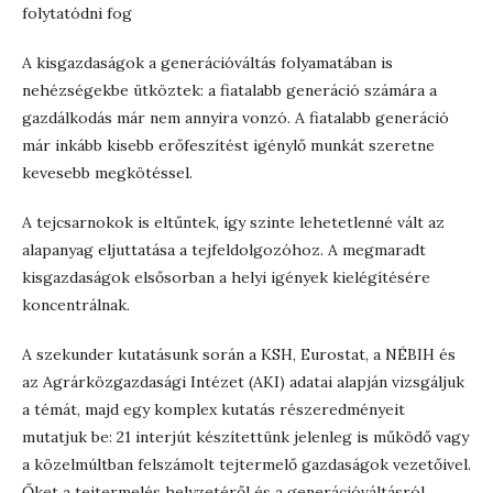
folytatódni fog
A kisgazdaságok a generációváltás folyamatában is
nehézségekbe ütköztek: a fiatalabb generáció számára a
gazdálkodás már nem annyira vonzó. A fiatalabb generáció
már inkább kisebb erőfeszítést igénylő munkát szeretne
kevesebb megkötéssel.
A tejcsarnokok is eltűntek, így szinte lehetetlenné vált az
alapanyag eljuttatása a tejfeldolgozóhoz. A megmaradt
kisgazdaságok elsősorban a helyi igények kielégítésére
koncentrálnak.
A szekunder kutatásunk során a KSH, Eurostat, a NÉBIH és
az Agrárközgazdasági Intézet (AKI) adatai alapján vizsgáljuk
a témát, majd egy komplex kutatás részeredményeit
mutatjuk be: 21 interjút készítettünk jelenleg is működő vagy
a közelmúltban felszámolt tejtermelő gazdaságok vezetőivel.
Őket a tejtermelés helyzetéről és a generációváltásról