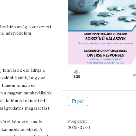
iberbiztonság, szervezeti
cia, adatvédelem
kihívások elé állítja a
valóbbá válik, hogy az
i, hanem humán és
an a magyar munkavállalók
l, különös tekintettel
pdf
onságtudatos magatartást.
Megjelent
lvétel képezte, amely
2025-07-31
tikai módszerekkel. A