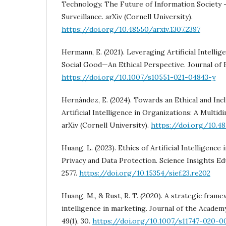
Technology. The Future of Information Society -
Surveillance. arXiv (Cornell University).
https://doi.org/10.48550/arxiv.1307.2397
Hermann, E. (2021). Leveraging Artificial Intelli
Social Good—An Ethical Perspective. Journal of Bu
https://doi.org/10.1007/s10551-021-04843-y
Hernández, E. (2024). Towards an Ethical and Inc
Artificial Intelligence in Organizations: A Mult
arXiv (Cornell University).
https://doi.org/10.48
Huang, L. (2023). Ethics of Artificial Intelligence
Privacy and Data Protection. Science Insights Edu
2577.
https://doi.org/10.15354/sief.23.re202
Huang, M., & Rust, R. T. (2020). A strategic framew
intelligence in marketing. Journal of the Academ
49(1), 30.
https://doi.org/10.1007/s11747-020-0