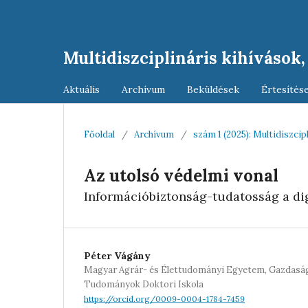
Multidiszciplináris kihívások
Aktuális
Archívum
Beküldések
Értesítés
Főoldal
/
Archívum
/
szám 1 (2025): Multidiszcip
Az utolsó védelmi vonal
Információbiztonság-tudatosság a dig
Péter Vágány
Magyar Agrár- és Élettudományi Egyetem, Gazdaság
Tudományok Doktori Iskola
https://orcid.org/0009-0004-1784-7459