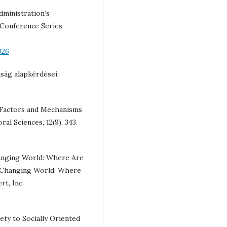
administration’s
 Conference Series
026
ság alapkérdései,
sk Factors and Mechanisms
ral Sciences, 12(9), 343.
Changing World: Where Are
a Changing World: Where
rt, Inc.
ety to Socially Oriented