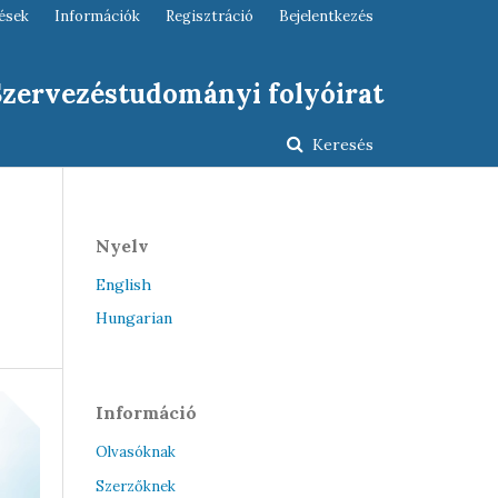
ések
Információk
Regisztráció
Bejelentkezés
 Szervezéstudományi folyóirat
Keresés
Nyelv
English
Hungarian
Információ
Olvasóknak
Szerzőknek