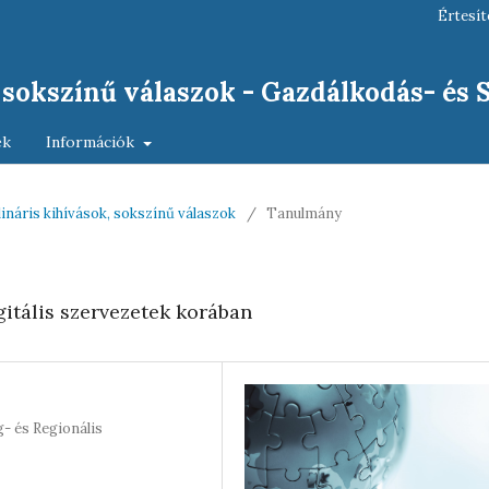
Értesít
, sokszínű válaszok - Gazdálkodás- és
ek
Információk
lináris kihívások, sokszínű válaszok
/
Tanulmány
itális szervezetek korában
- és Regionális