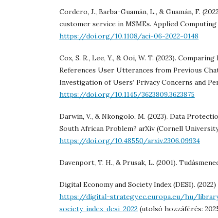
Cordero, J., Barba-Guamán, L., & Guamán, F. (202
customer service in MSMEs. Applied Computing 
https://doi.org/10.1108/aci-06-2022-0148
Cox, S. R., Lee, Y., & Ooi, W. T. (2023). Compari
References User Utterances from Previous Chat
Investigation of Users’ Privacy Concerns and Per
https://doi.org/10.1145/3623809.3623875
Darwin, V., & Nkongolo, M. (2023). Data Protecti
South African Problem? arXiv (Cornell University
https://doi.org/10.48550/arxiv.2306.09934
Davenport, T. H., & Prusak, L. (2001). Tudásmen
Digital Economy and Society Index (DESI). (2022)
https://digital-strategy.ec.europa.eu/hu/libra
society-index-desi-2022
(utolsó hozzáférés: 2025