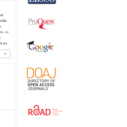
al:
tális
s
ás- és
8.
01.04