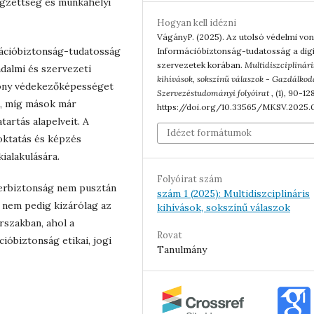
végzettség és munkahelyi
Hogyan kell idézni
VágányP. (2025). Az utolsó védelmi von
ációbiztonság-tudatosság
Információbiztonság-tudatosság a digi
szervezetek korában.
Multidiszciplinári
adalmi és szervezeti
kihívások, sokszínű válaszok - Gazdálkod
sony védekezőképességet
Szervezéstudományi folyóirat
, (1), 90-12
n, míg mások már
https://doi.org/10.33565/MKSV.2025.
artás alapelveit. A
Idézet formátumok
 oktatás és képzés
ialakulására.
Folyóirat szám
iberbiztonság nem pusztán
szám 1 (2025): Multidiszciplináris
 nem pedig kizárólag az
kihívások, sokszínű válaszok
rszakban, ahol a
Rovat
ióbiztonság etikai, jogi
Tanulmány