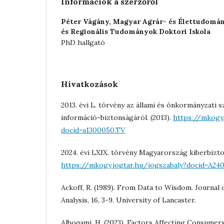
Információk a szerzőről
Péter Vágány,
Magyar Agrár- és Élettudomá
és Regionális Tudományok Doktori Iskola
PhD hallgató
Hivatkozások
2013. évi L. törvény az állami és önkormányzati 
információ-biztonságáról. (2013).
https://mkogy.
docid=a1300050.TV
2024. évi LXIX. törvény Magyarország kiberbizto
https://mkogy.jogtar.hu/jogszabaly?docid=A24
Ackoff, R. (1989). From Data to Wisdom. Journal
Analysis, 16, 3-9. University of Lancaster.
Alboqami, H. (2023). Factors Affecting Consumer