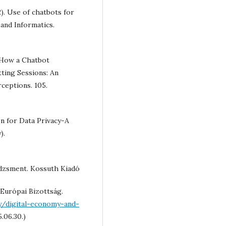
2). Use of chatbots for
and Informatics.
ng How a Chatbot
ting Sessions: An
ceptions. 105.
on for Data Privacy-A
).
edzsment. Kossuth Kiadó
 Európai Bizottság.
ry/digital-economy-and-
.06.30.)