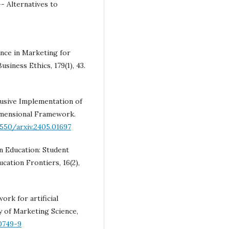
- Alternatives to
gence in Marketing for
siness Ethics, 179(1), 43.
lusive Implementation of
idimensional Framework.
550/arxiv.2405.01697
 in Education: Student
cation Frontiers, 16(2),
ork for artificial
y of Marketing Science,
0749-9