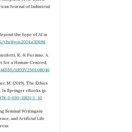
an Journal of Industrial
 Beyond the hype of AI in
6/j.heliyon.2024.e30696
nzilotti, R., & Piccinno, A.
Act for a Human-Centred,
0.48550/ARXIV.2501.08046
er, M. (2019). The Ethics
. In Springer eBooks (p.
978-3-030-11821-1_10
ing Seminal Writingsin
nce, and Artificial Life
Press