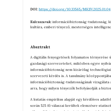
https://doi.org/10.33565/MKSV.2025.01.04
DOI:
információbiztonság-tudatosság, k
Kulcsszavak:
kultúra, emberi tényező, mesterséges intelligen
Absztrakt
A digitális fenyegetések folyamatos térnyerése új 
gazdasági szervezeteket, miközben egyre nyilván
információbiztonság nem kizárólag technológia
szervezeti kérdés is. A tanulmány középpontjáb
információbiztonság-tudatosságának vizsgálata ál
arra, hogy milyen tényezők befolyásolják a bizt
A kutatás empirikus alapját egy kérdőíves adatfe
során 525 fő válaszai kerültek elemzésre statisz