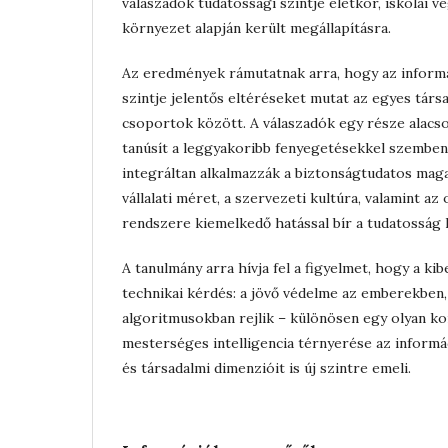
válaszadók tudatossági szintje életkor, iskolai 
környezet alapján került megállapításra.
Az eredmények rámutatnak arra, hogy az inform
szintje jelentős eltéréseket mutat az egyes társ
csoportok között. A válaszadók egy része alac
tanúsít a leggyakoribb fenyegetésekkel szembe
integráltan alkalmazzák a biztonságtudatos magat
vállalati méret, a szervezeti kultúra, valamint az
rendszere kiemelkedő hatással bír a tudatosság k
A tanulmány arra hívja fel a figyelmet, hogy a k
technikai kérdés: a jövő védelme az emberekben,
algoritmusokban rejlik – különösen egy olyan ko
mesterséges intelligencia térnyerése az informác
és társadalmi dimenzióit is új szintre emeli.