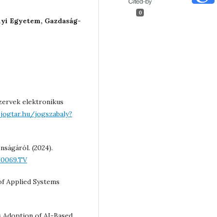
0
nyi Egyetem, Gazdaság-
szervek elektronikus
jogtar.hu/jogszabaly?
nságáról. (2024).
00069.TV
 of Applied Systems
s Adoption of AI-Based