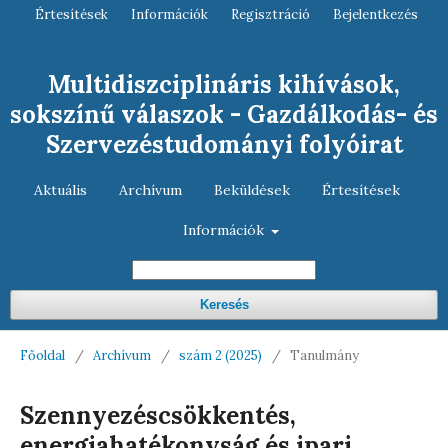
Értesítések
Információk
Regisztráció
Bejelentkezés
Multidiszciplináris kihívások,
sokszínű válaszok - Gazdálkodás- és
Szervezéstudományi folyóirat
Aktuális
Archívum
Beküldések
Értesítések
Információk
Keresés
Főoldal
/
Archívum
/
szám 2 (2025)
/
Tanulmány
Szennyezéscsökkentés,
energiahatékonyság és ipari