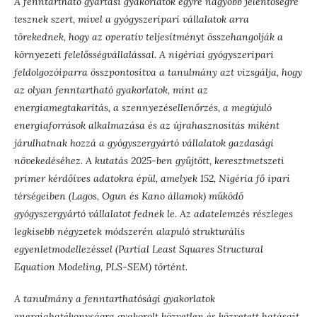
A fenntartható gyártási gyakorlatok egyre nagyobb jelentőségre
tesznek szert, mivel a gyógyszeripari vállalatok arra
törekednek, hogy az operatív teljesítményt összehangolják a
környezeti felelősségvállalással. A nigériai gyógyszeripari
feldolgozóiparra összpontosítva a tanulmány azt vizsgálja, hogy
az olyan fenntartható gyakorlatok, mint az
energiamegtakarítás, a szennyezésellenőrzés, a megújuló
energiaforrások alkalmazása és az újrahasznosítás miként
járulhatnak hozzá a gyógyszergyártó vállalatok gazdasági
növekedéséhez. A kutatás 2025-ben gyűjtött, keresztmetszeti
primer kérdőíves adatokra épül, amelyek 152, Nigéria fő ipari
térségeiben (Lagos, Ogun és Kano államok) működő
gyógyszergyártó vállalatot fednek le. Az adatelemzés részleges
legkisebb négyzetek módszerén alapuló strukturális
egyenletmodellezéssel (Partial Least Squares Structural
Equation Modeling, PLS-SEM) történt.
A tanulmány a fenntarthatósági gyakorlatok
energiahatékonyságra gyakorolt közvetlen és közvetett hatásait