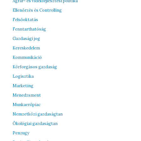
Agrár- és vidékfejlesztési politika
Ellenőrzés és Controlling
Felsőoktatás
Fenntarthatóság
Gazdasági jog
Kereskedelem
Kommunikáció
Körforgásos gazdaság
Logisztika
Marketing
Menedzsment
Munkaerőpiac
Nemzetközi gazdaságtan
Ökológiai gazdaságtan
Penzugy