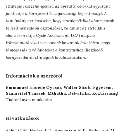
stratégiai összehangolása az operatív célokkal egyaránt
javíthatja a környezeti és a gazdasági teljesítményt. A
tanulmány azt javasolja, hogy a szakpolitikai döntéshozók
teljesítményalapú ösztönzőket, valamint az életciklus-
elemzésen (Life Cycle Assessment, LCA) alapuló
iránymutatásokat vezessenek be annak érdekében, hogy
támogassák a vállalatokat a kontextushoz illeszkedő,
környezetbarát stratégiák kiválasztásában.
Információk a szerzőről
Emmanuel Imuede Oyasor,
Walter Sisulu Egyetem,
Számvitel Tanszék, Mthatha, Dél-afrikai Köztársaság
Tudományos munkatárs
Hivatkozások
Alder, C. M., Hayler, J. D., Henderson, R. K., Redman, A. M.,