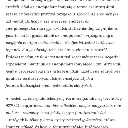
értékeli, ahol az energiahatékonyság a termelékenység által
vezérelt növekedés proxyváltozójaként szolgál. Az eredmények
azt mutatják, hogy a szennyezésellenőrzési és
energiamegtakarítási gyakorlatok statisztikailag szignifikáns,
pozitív hatást gyakorolnak az energiahatékonyságra, míg a
megújuló energia technológiák erőteljes közvetett hatásokat
fejtenek ki a gazdasági teljesítmény javításán keresztül.
Érdekes módon az újrahasznosítási kezdeményezések negatív
kapcsolatot mutatnak az energiahatékonysággal, ami arra utal,
hogy a gyógyszeripari termelésben alkalmazott, energiaigényes
újrahasznosítási folyamatok ellensúlyozhatják a
fenntarthatóságból eredő potenciális előnyöket.
A modell az energiahatékonyság varianciájának megközelítőleg
92%-át magyarázza, ami kiemelkedően magas magyarázóerőre
utal. Az eredmények azt jelzik, hogy a fenntarthatósági
stratégiák hatékonysága a gyógyszeripari gyártásban erősen
kontextusfüggő, és hogy a fenntarthatósági intézkedések