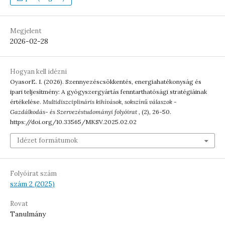
Megjelent
2026-02-28
Hogyan kell idézni
OyasorE. I. (2026). Szennyezéscsökkentés, energiahatékonyság és
ipari teljesítmény: A gyógyszergyártás fenntarthatósági stratégiáinak
értékelése.
Multidiszciplináris kihívások, sokszínű válaszok -
Gazdálkodás- és Szervezéstudományi folyóirat
, (2), 26-50.
https://doi.org/10.33565/MKSV.2025.02.02
Idézet formátumok
Folyóirat szám
szám 2 (2025)
Rovat
Tanulmány