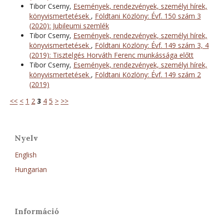
Tibor Cserny,
Események, rendezvények, személyi hírek,
könyvismertetések
,
Földtani Közlöny: Évf. 150 szám 3
(2020): Jubileumi szemlék
Tibor Cserny,
Események, rendezvények, személyi hírek,
könyvismertetések
,
Földtani Közlöny: Évf. 149 szám 3, 4
(2019): Tisztelgés Horváth Ferenc munkássága előtt
Tibor Cserny,
Események, rendezvények, személyi hírek,
könyvismertetések
,
Földtani Közlöny: Évf. 149 szám 2
(2019)
<<
<
1
2
3
4
5
>
>>
Nyelv
English
Hungarian
Információ