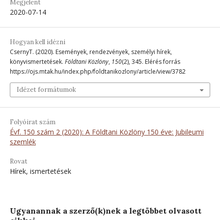
Megjelent
2020-07-14
Hogyan kell idézni
CsernyT. (2020). Események, rendezvények, személyi hírek,
könyvismertetések.
Földtani Közlöny
,
150
(2), 345. Elérés forrás
https://ojs.mtak.hu/index.php/foldtanikozlony/article/view/3782
Idézet formátumok
Folyóirat szám
Évf. 150 szám 2 (2020): A Földtani Közlöny 150 éve: Jubileumi
szemlék
Rovat
Hírek, ismertetések
Ugyanannak a szerző(k)nek a legtöbbet olvasott