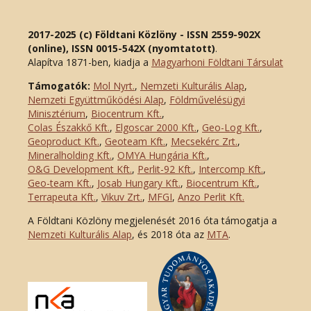
2017-2025 (c) Földtani Közlöny - ISSN 2559-902X
(online), ISSN 0015-542X (nyomtatott)
.
Alapítva 1871-ben, kiadja a
Magyarhoni Földtani Társulat
Támogatók:
Mol Nyrt.
,
Nemzeti Kulturális Alap
,
Nemzeti Együttműködési Alap
,
Földművelésügyi
Minisztérium
,
Biocentrum Kft.
,
Colas Északkő Kft
.
,
Elgoscar 2000 Kft
.
,
Geo-Log Kft.
,
Geoproduct Kft.
,
Geoteam Kft.
,
Mecsekérc Zrt.
,
Mineralholding Kft.
,
OMYA Hungária Kft.
,
O&G Development Kft
.
,
Perlit-92 Kft.
,
Intercomp Kft.
,
Geo-team Kft.
,
Josab Hungary Kft.
,
Biocentrum Kft.
,
Terrapeuta Kft.
,
Vikuv Zrt.
,
MFGI
,
Anzo Perlit Kft.
A Földtani Közlöny megjelenését 2016 óta támogatja a
Nemzeti Kulturális Alap
, és 2018 óta az
MTA
.