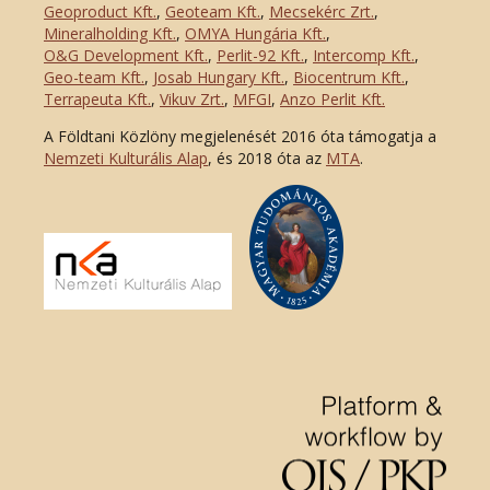
Geoproduct Kft.
,
Geoteam Kft.
,
Mecsekérc Zrt.
,
Mineralholding Kft.
,
OMYA Hungária Kft.
,
O&G Development Kft
.
,
Perlit-92 Kft.
,
Intercomp Kft.
,
Geo-team Kft.
,
Josab Hungary Kft.
,
Biocentrum Kft.
,
Terrapeuta Kft.
,
Vikuv Zrt.
,
MFGI
,
Anzo Perlit Kft.
A Földtani Közlöny megjelenését 2016 óta támogatja a
Nemzeti Kulturális Alap
, és 2018 óta az
MTA
.