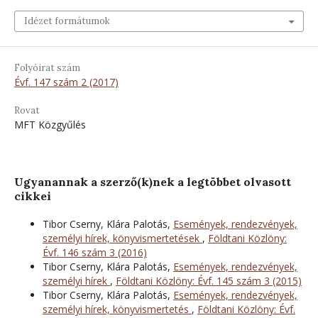
Idézet formátumok
Folyóirat szám
Évf. 147 szám 2 (2017)
Rovat
MFT Közgyűlés
Ugyanannak a szerző(k)nek a legtöbbet olvasott
cikkei
Tibor Cserny, Klára Palotás,
Események, rendezvények,
személyi hírek, könyvismertetések
,
Földtani Közlöny:
Évf. 146 szám 3 (2016)
Tibor Cserny, Klára Palotás,
Események, rendezvények,
személyi hírek
,
Földtani Közlöny: Évf. 145 szám 3 (2015)
Tibor Cserny, Klára Palotás,
Események, rendezvények,
személyi hírek, könyvismertetés
,
Földtani Közlöny: Évf.