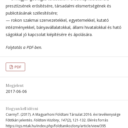
presztízsének erősítésére, társadalmi elismertségének és
publicitásának szélesítésére;
— rokon szakmai szervezetekkel, egyetemekkel, kutató
intézményekkel, bányavállalatokkal, állami hivatalokkal és ható
ságokkal jó kapcsolat kiépítésére és ápolására.
Folytatás a PDF-ben.
PDF
Megjelent
2017-06-06
Hogyan kell idézni
CsernyT. (2017). A Magyarhoni Földtani Társulat 2016. évi tevékenysége
Főtitkári jelentés.
Földtani Közlöny
,
147
(2), 121-132. Elérés forrás
https://ojs.mtak.hu/index.php/foldtanikozlony/article/view/395