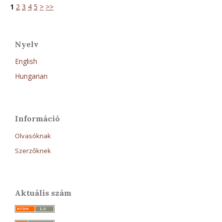
1
2
3
4
5
>
>>
Nyelv
English
Hungarian
Információ
Olvasóknak
Szerzőknek
Aktuális szám