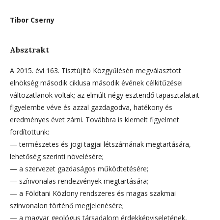
Tibor Cserny
Absztrakt
A 2015. évi 163. Tisztújító Közgyűlésén megválasztott
elnökség második ciklusa második évének célkitűzései
változatlanok voltak; az elmúlt négy esztendő tapasztalatait
figyelembe véve és azzal gazdagodva, hatékony és
eredményes évet zárni. Továbbra is kiemelt figyelmet
fordítottunk:
— természetes és jogi tagjai létszámának megtartására,
lehetőség szerinti növelésére;
— a szervezet gazdaságos működtetésére;
— színvonalas rendezvények megtartására;
— a Földtani Közlöny rendszeres és magas szakmai
színvonalon történő megjelenésére;
— a magyar geológus társadalom érdekképviseletének,