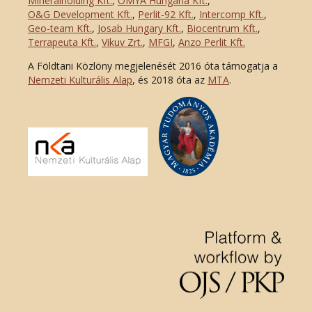
Mineralholding Kft.
,
OMYA Hungária Kft.
,
O&G Development Kft
.
,
Perlit-92 Kft.
,
Intercomp Kft.
,
Geo-team Kft.
,
Josab Hungary Kft.
,
Biocentrum Kft.
,
Terrapeuta Kft.
,
Vikuv Zrt.
,
MFGI
,
Anzo Perlit Kft.
A Földtani Közlöny megjelenését 2016 óta támogatja a
Nemzeti Kulturális Alap
, és 2018 óta az
MTA
.