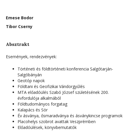
Emese Bodor
Tibor Cserny
Absztrakt
Események, rendezvények:
Történeti és földtörténeti konferencia Salgótarján-
Salgóbányán
Geotóp napok
Földtani és Geofizikai Vándorgyűlés
MTA előadóülés Szabó József születésének 200.
évfordulója alkalmából
Földtudományos forgatag
Kalapács és Sör
Év ásványa, ősmaradványa és ásványkincse programok
Placohelys szobrot avattak Veszprémben
Előadóülések, könyvbemutatók