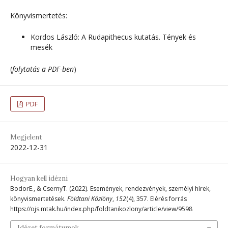
Könyvismertetés:
Kordos László: A Rudapithecus kutatás. Tények és
mesék
(
folytatás a PDF-ben
)
PDF
Megjelent
2022-12-31
Hogyan kell idézni
BodorE., & CsernyT. (2022). Események, rendezvények, személyi hírek,
könyvismertetések.
Földtani Közlöny
,
152
(4), 357. Elérés forrás
https://ojs.mtak.hu/index.php/foldtanikozlony/article/view/9598
Idézet formátumok